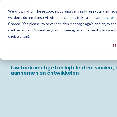
Assess talent
H
We know right? These cookie pop-ups can really ruin your visit, so
we don’t do anything evil with our cookies (take a look at our
cookie
Choose ‘Yes please’ to never see this message again and enjoy the 
cookies and don’t mind maybe not seeing us at our best (plus we wil
Psychometrische rapporten
choice again).
M
Leiderschapsrap
Uw toekomstige bedrijfsleiders vinden,
aannemen en ontwikkelen