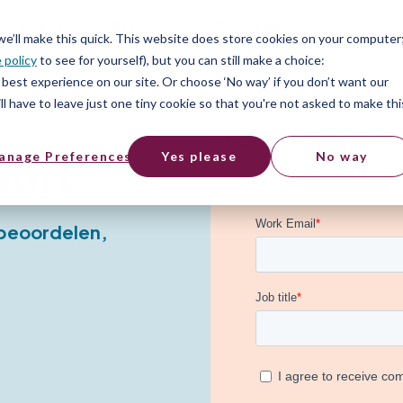
ire talent
Resources
Find a Job
 we’ll make this quick. This website does store cookies on your computer
 policy
to see for yourself), but you can still make a choice:
best experience on our site. Or choose ‘No way’ if you don’t want our
l have to leave just one tiny cookie so that you're not asked to make thi
Voorbeeldrappor
anage Preferences
Yes please
No way
port
 beoordelen,