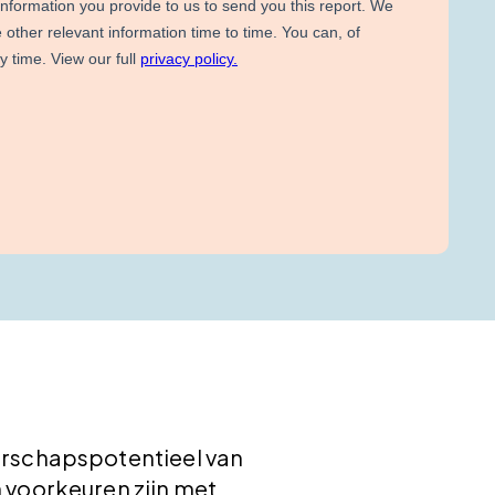
derschapspotentieel van
n voorkeuren zijn met