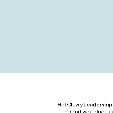
Het Clevry
Leadership
een individu, door a