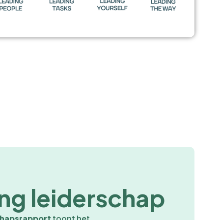
ng leiderschap
chapsrapport
toont het