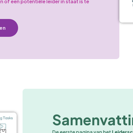
of een potentiële leider in staat is te
en
Samenvatti
De eerste pagina van het
Leiders