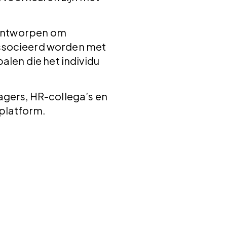
l ontworpen om
associeerd worden met
alen die het individu
gers, HR-collega’s en
splatform.