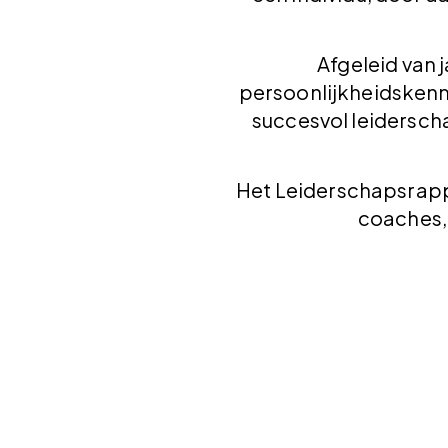
Afgeleid van 
persoonlijkheidskenm
succesvol leiderscha
Het Leiderschapsrapp
coaches, 