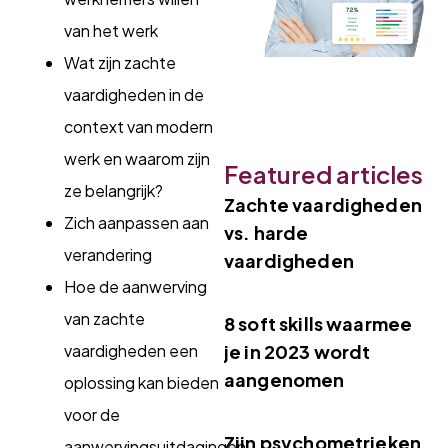
van het werk
Wat zijn zachte
vaardigheden in de
context van modern
werk en waarom zijn
Featured articles
ze belangrijk?
Zachte vaardigheden
Zich aanpassen aan
vs. harde
verandering
vaardigheden
Hoe de aanwerving
van zachte
8 soft skills waarmee
vaardigheden een
je in 2023 wordt
aangenomen
oplossing kan bieden
voor de
Zijn psychometrieken
aanwervingsuitdagingen