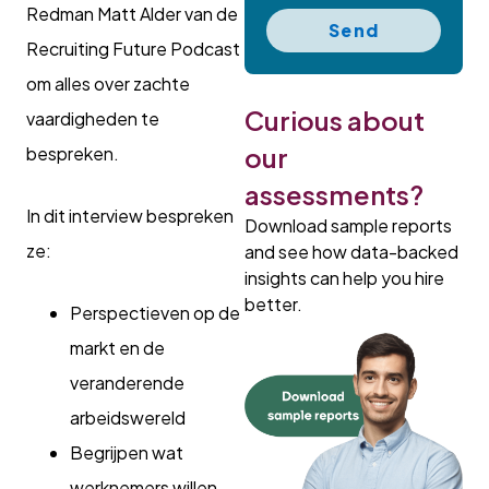
Redman Matt Alder van de
Send
Recruiting Future Podcast
om alles over zachte
Curious about
vaardigheden te
our
bespreken.
assessments?
In dit interview bespreken
Download sample reports
ze:
and see how data-backed
insights can help you hire
better.
Perspectieven op de
markt en de
veranderende
arbeidswereld
Begrijpen wat
werknemers willen