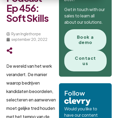
Ep 456:
Get in touch with our
Soft Skills
sales to learn all
about our solutions.
Ryan Inglethorpe
Book a
september 20, 2022
demo
Contact
us
De wereld van het werk
verandert. De manier
waarop bedrijven
kandidaten beoordelen,
Follow
selecteren en aanwerven
moet gelijke tred houden
Would you like to
have our content
met het tempo van de