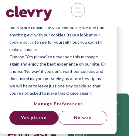
We know right? These cookie pop-ups can really
ruin your visit, so we’ll make this quick. This website
does store cookies on your computer; we don’t do
anything evil with our cookies (take a look at our
cookie policy
to see for yourself), but you can still
make a choice:
Home
»
Blog
»
The Recruiting Future
Choose ‘Yes please’ to never see this message
Podcast – Ep 456: Soft Skills
again and enjoy the best experience on our site. Or
choose ‘No way’ if you don’t want our cookies and
don’t mind maybe not seeing us at our best (plus
we will have to leave just one tiny cookie so that
you're not asked to make this choice again).
The
Get
Manage Preferences
Recruiting
Isn’t it time that your
Yes please
No way
Future
company gets the
tools to hire the
Podcast –
best?