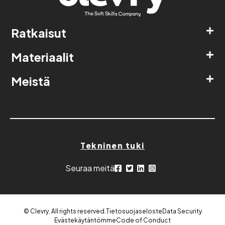
Ratkaisut
Materiaalit
Meistä
Tekninen tuki
Seuraa meitä
© Clevry. All rights reserved.
Tietosuojaseloste
Data Security
Evästekäytäntömme
Code of Conduct