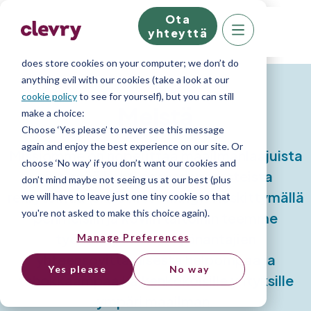
Ota
We know right? These cookie pop-ups can really
yhteyttä
ruin your visit, so we’ll make this quick. This website
does store cookies on your computer; we don’t do
anything evil with our cookies (take a look at our
cookie policy
to see for yourself), but you can still
Meistä
make a choice:
Choose ‘Yes please’ to never see this message
again and enjoy the best experience on our site. Or
Missiomme on nopeuttaa maailmanlaajuista
choose ‘No way’ if you don’t want our cookies and
siirtymää kohti osaamisperusteista
don’t mind maybe not seeing us at our best (plus
rekrytointia (
skills first-hiring
). Keskittymällä
we will have to leave just one tiny cookie so that
you're not asked to make this choice again).
pehmeisiin ja koviin taitoihin teemme
työnhakijoiden ja työnantajien
Manage Preferences
yhteensovittamisesta helpompaa ja
Yes please
No way
tehokkaampaa kaikenkokoisille yrityksille
ympäri maailman.