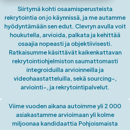
Siirtymä kohti osaamisperusteista
rekrytointia on jo käynnissä, ja me autamme
hyödyntämään sen edut. Clevryn avulla voit
houkutella, arvioida, palkata ja kehittää
osaajia nopeasti ja objektiivisesti.
Ratkaisumme käsittävät kaikenkattavan
rekrytointiohjelmiston saumattomasti
integroiduilla arvioinneilla ja
videohaastatteluilla, sekä sourcing-,
arviointi-, ja rekrytointipalvelut.
Viime vuoden aikana autoimme yli 2 000
asiakastamme arvioimaan yli kolme
miljoonaa kandidaattia Pohjoismaista