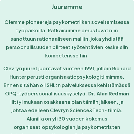
Juuremme
Olemme pioneereja psykometriikan soveltamisessa
työpaikoilla. Ratkaisumme perustuvat niin
sanottuun rationaaliseen malliin, joka yhdistää
persoonallisuuden piirteet työtehtävien keskeisiin
kompetensseihin.
Clevryn juuret juontavat vuoteen 1991, jolloin Richard
Hunter perusti organisaatiopsykologitiimimme.
Ennen sitä hän oli SHL:n palveluksessa kehittämässä
OPQ-työpersoonallisuuskyselyä.
Dr. Alan Redman
liittyi mukaan osakkaana pian tämän jälkeen, ja
johtaa edelleen Clevryn Science&Tech- tiimiä.
Alanilla on yli 30 vuoden kokemus
organisaatiopsykologian ja psykometristen