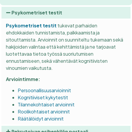
Psykometriset testit
Psykometriset testit
tukevat parhaiden
ehdokkaiden tunnistamista, palkkaamista ja
sitouttamista. Arvioinnit on suunniteltu tukemaan sekä
hakijoiden valintaa että kehittämistä ja ne tarjoavat
luotettavaa tietoa työssä suoriutumisen
ennustamiseen, sekä vähentävät kognitiivisten
vinoumien vaikutusta.
Arviointimme:
Persoonallisuusarvioinnit
Kognitiiviset kykytestit
Tilannekohtaiset arvioinnit
Roolikohtaiset arvioinnit
Räätälöidyt arvioinnit
Rekrytoivan esihenkilön portaali