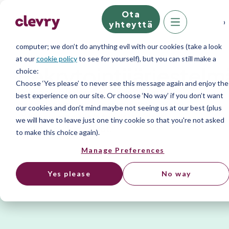
Ota
We know right? These cookie pop-ups can really ruin your visit, so
yhteyttä
we’ll make this quick. This website does store cookies on your
computer; we don’t do anything evil with our cookies (take a look
at our
cookie policy
to see for yourself), but you can still make a
Rekrytointijärjestelm
choice:
Choose ‘Yes please’ to never see this message again and enjoy the
Kokonaisvaltainen rekrytointijärjestelmä
best experience on our site. Or choose ‘No way’ if you don’t want
osaamisperusteiseen rekrytointiin. Katso
our cookies and don’t mind maybe not seeing us at our best (plus
CV:tä syvemmälle ja tunnista aidosti
we will have to leave just one tiny cookie so that you're not asked
merkitykselliset taidot.
to make this choice again).
Manage Preferences
Yes please
No way