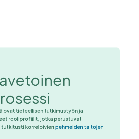
avetoinen
prosessi
ovat tieteellisen tutkimustyön ja
et rooliprofiilit, jotka perustuvat
utkitusti korreloivien
pehmeiden taitojen