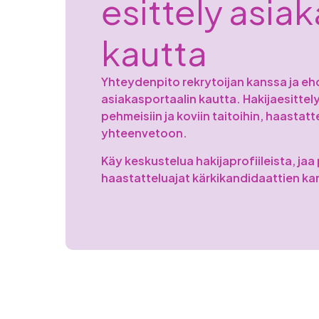
esittely asiak
kautta
Yhteydenpito rekrytoijan kanssa ja eh
asiakasportaalin kautta. Hakijaesitte
pehmeisiin ja koviin taitoihin, haastatt
yhteenvetoon.
Käy keskustelua hakijaprofiileista, jaa 
haastatteluajat kärkikandidaattien ka