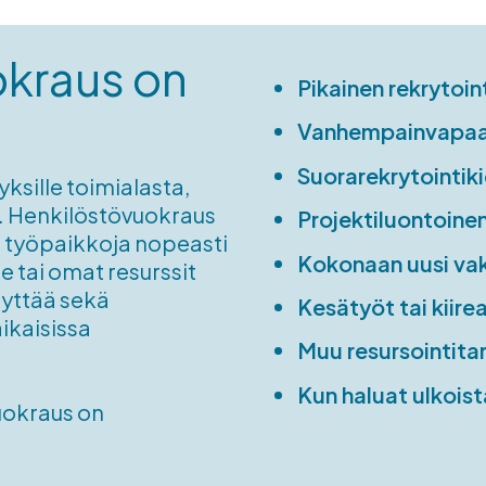
okraus on
Pikainen rekrytoin
Vanhempainvapaan
Suorarekrytointiki
yksille toimialasta,
a. Henkilöstövuokraus
Projektiluontoinen
ia työpaikkoja nopeasti
Kokonaan uusi vaki
ee tai omat resurssit
äyttää sekä
Kesätyöt tai kiir
ikaisissa
Muu resursointita
Kun haluat ulkoist
vuokraus on