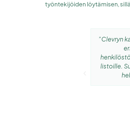
työntekijöiden löytämisen, sillä
 henkilöstövuokrauksen
”Clevryn k
n omille listoille. Hyviä
er
vat sujuneet mallikkaasti.
henkilöstö
ointia on iso plussa."
listoille.
hel
oll