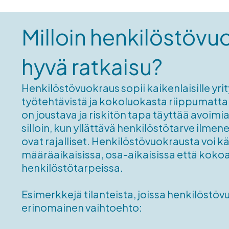
Milloin henkilöstö­vu
hyvä ratkaisu?
Henkilöstövuokraus sopii kaikenlaisille yrit
työtehtävistä ja kokoluokasta riippumatt
on joustava ja riskitön tapa täyttää avoim
silloin, kun yllättävä henkilöstötarve ilmen
ovat rajalliset. Henkilöstövuokrausta voi k
määräaikaisissa, osa-aikaisissa että kokoa
henkilöstötarpeissa.
Esimerkkejä tilanteista, joissa henkilöstö
erinomainen vaihtoehto: