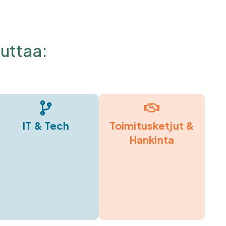
ttaa:​​
IT & Tech
Toimitusketjut &
Hankinta