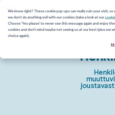
Alusta
Palvelut
Avoimet 
We know right? These cookie pop-ups can really ruin your visit, so
we don’t do anything evil with our cookies (take a look at our
cookie
Choose ‘Yes please’ to never see this message again and enjoy the 
cookies and don’t mind maybe not seeing us at our best (plus we wil
choice again).
SOFT SKILLS
M
Henki
Henkil
muuttuvi
joustavast