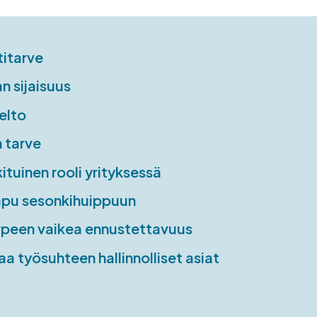
titarve
 sijaisuus
elto
 tarve
tuinen rooli yrityksessä
eapu sesonkihuippuun
rpeen vaikea ennustettavuus
aa työsuhteen hallinnolliset asiat