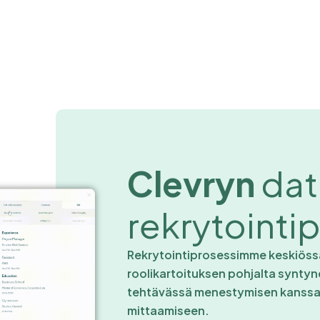
Clevryn
dat
rekrytointi­
Rekrytointiprosessimme keskiössä 
roolikartoituksen pohjalta syntyne
tehtävässä menestymisen kanssa t
mittaamiseen.