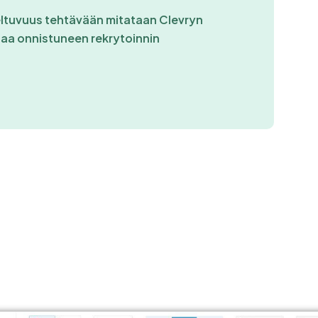
eltuvuus tehtävään mitataan Clevryn
taa onnistuneen rekrytoinnin