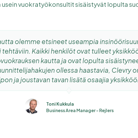
 usein vuokratyökonsultit sisäistyvät lopulta su
autta olemme etsineet useampia insinöörisuunn
i tehtäviin. Kaikki henkilöt ovat tulleet yksikkö
vuokrauksen kautta ja ovat lopulta sisäistynee
 Suunnittelijahakujen ollessa haastavia, Clevry o
pon ja joustavan tavan lisätä osaajia yksikköö
Toni Kukkula
Business Area Manager - Rejlers