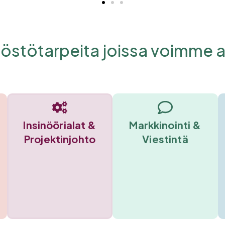
östötarpeita joissa voimme au
Insinöörialat &
Markkinointi &
Projektinjohto
Viestintä