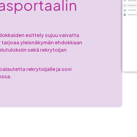
as­portaalin
dokkaiden esittely sujuu vaivatta
ly tarjoaa yleisnäkymän ehdokkaan
elutuloksiin sekä rekrytoijan
palautetta rekrytoijalle ja sovi
nssa.