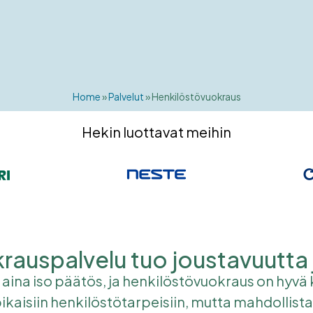
Home
»
Palvelut
»
Henkilöstövuokraus
Hekin luottavat meihin
aus­palvelu tuo joustavuutta
na iso päätös, ja henkilöstövuokraus on hyvä kei
kaisiin henkilöstötarpeisiin, mutta mahdollista