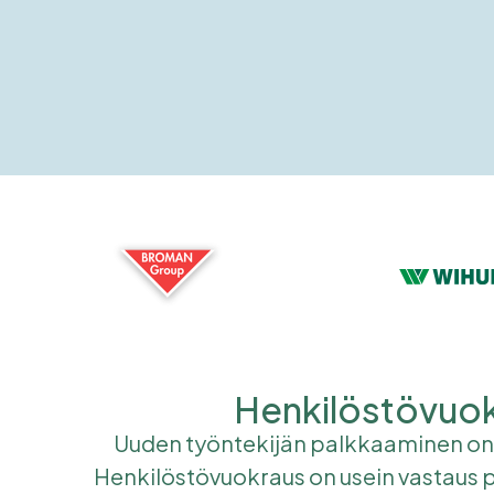
Henkilöstövuokr
Uuden työntekijän palkkaaminen on ai
Henkilöstövuokraus on usein vastaus pi