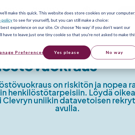
työpaikat
Materiaalit
FI
Free
 we’ll make this quick. This website does store cookies on your computer
 policy
to see for yourself), but you can still make a choice:
best experience on our site. Or choose ‘No way’ if you don’t want our
l have to leave just one tiny cookie so that you're not asked to make thi
anage Preferences
Yes please
No way
löstövuokraus
östövuokraus on riskitön ja nopea r
in henkilöstötarpeisiin. Löydä oikea
i Clevryn uniikin datavetoisen rekryt
avulla.