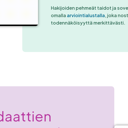
Hakijoiden pehmeät taidot ja sov
omalla
arviointialustalla
, joka nos
todennäköisyyttä merkittävästi.
daattien