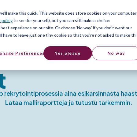
työpaikat
Materiaalit
FI
Free
 we’ll make this quick. This website does store cookies on your computer
 policy
to see for yourself), but you can still make a choice:
best experience on our site. Or choose ‘No way’ if you don’t want our
l have to leave just one tiny cookie so that you're not asked to make thi
anage Preferences
Yes please
No way
t
o rekrytointiprosessia aina esikarsinnasta haast
Lataa malliraportteja ja tutustu tarkemmin.