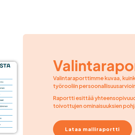
Valintarapor
Valintaraporttimme kuvaa, kuink
työrooliin persoonallisuusarvioi
Raportti esittää yhteensopivuuden
toivottujen ominaisuuksien pohj
Lataa malliraportti