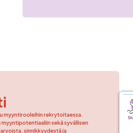
i
u myyntirooleihin rekrytoitaessa.
myyntipotentiaaliin sekä syvällisen
 arvoista, sinnikkyydestä ja