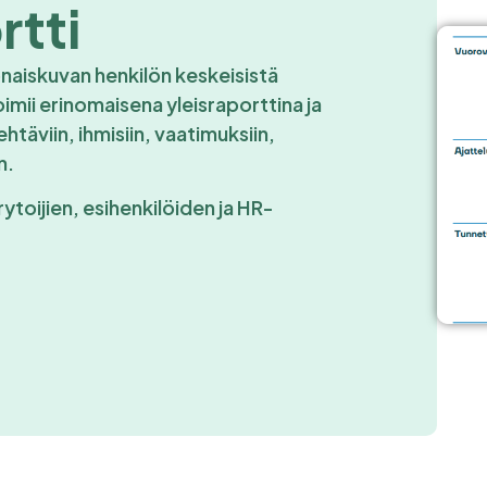
rtti
onaiskuvan henkilön keskeisistä
imii erinomaisena yleisraporttina ja
ehtäviin, ihmisiin, vaatimuksiin,
n.
rytoijien, esihenkilöiden ja HR-