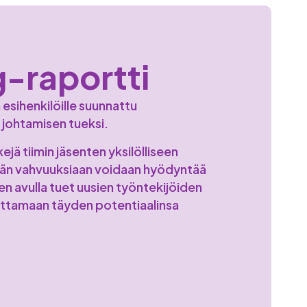
-raportti
esihenkilöille suunnattu
 johtamisen tueksi.
ejä tiimin jäsenten yksilölliseen
idän vahvuuksiaan voidaan hyödyntää
Sen avulla tuet uusien työntekijöiden
vuttamaan täyden potentiaalinsa