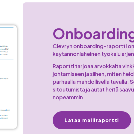
Onboarding
Clevryn onboarding-raportti on 
käytännönläheinen työkalu arjen
Raportti tarjoaa arvokkaita vinkk
johtamiseen ja siihen, miten he
parhaalla mahdollisella tavalla. 
sitoutumista ja autat heitä saa
nopeammin.
Lataa malliraportti