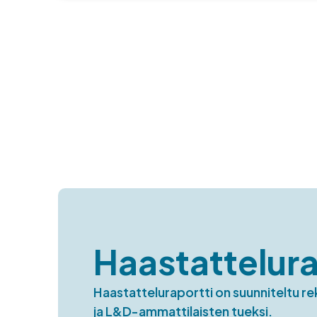
Haastattelura
Haastatteluraportti on suunniteltu re
ja L&D-ammattilaisten tueksi.