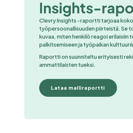
Insights-rapo
Clevry Insights -raportti tarjoaa kok
työpersoonallisuuden piirteistä. Se to
kuvaa, miten henkilö reagoi erilaisiin t
palkitsemiseen ja työpaikan kulttuurii
Raportti on suunniteltu erityisesti rek
ammattilaisten tueksi.
Lataa malliraportti