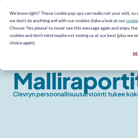
Alusta
Palvelut
Avoimet 
We know right? These cookie pop-ups can really ruin your visit, so
we don’t do anything evil with our cookies (take a look at our
cookie
Choose ‘Yes please’ to never see this message again and enjoy the 
cookies and don’t mind maybe not seeing us at our best (plus we wil
choice again).
M
Malliraporti
Clevryn persoonallisuusarviointi tukee kok