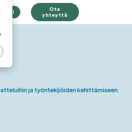
Ota
 trial
;
yhteyttä
s
atteluihin ja työntekijöiden kehittämiseen.