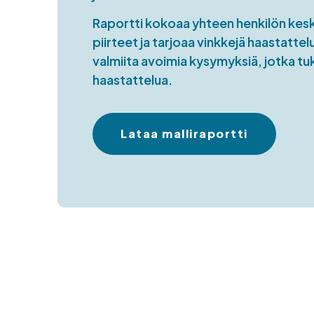
Raportti kokoaa yhteen henkilön keske
piirteet ja tarjoaa vinkkejä haastatte
valmiita avoimia kysymyksiä, jotka t
haastattelua.
Lataa malliraportti