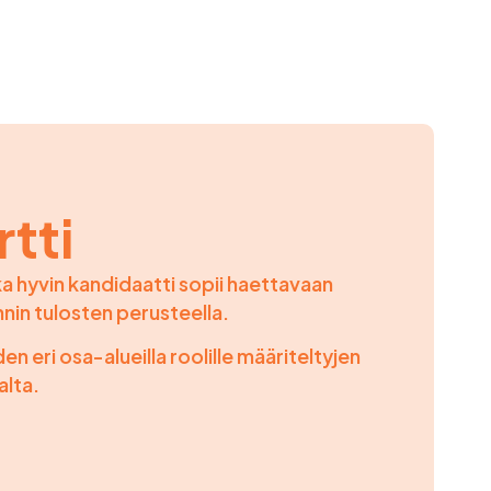
tti
a hyvin kandidaatti sopii haettavaan
nnin tulosten perusteella.
 eri osa-alueilla roolille määriteltyjen
alta.