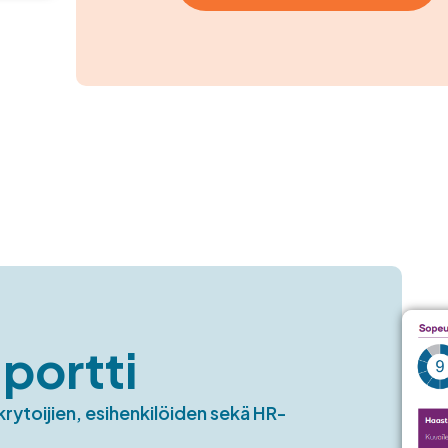
portti
krytoijien, esihenkilöiden sekä HR-