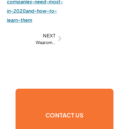
companies-need-most-
in-2020and-how-to-
learn-them
NEXT
Waarom u psychometrie moet gebruiken bij uw aanwerving
CONTACT US