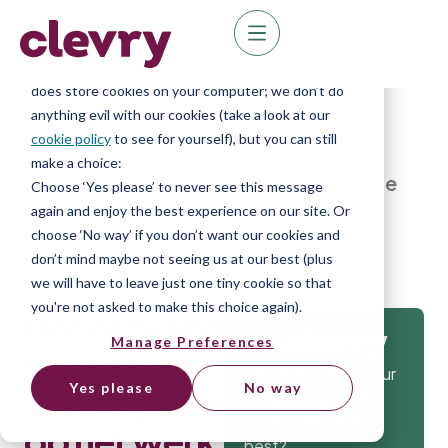
We know right? These cookie pop-ups can really
ruin your visit, so we’ll make this quick. This website
does store cookies on your computer; we don’t do
anything evil with our cookies (take a look at our
cookie policy
to see for yourself), but you can still
make a choice:
Home
»
Blog
»
Beoordeling van zachte
Choose ‘Yes please’ to never see this message
vaardigheden op het werk
again and enjoy the best experience on our site. Or
choose ‘No way’ if you don’t want our cookies and
don’t mind maybe not seeing us at our best (plus
we will have to leave just one tiny cookie so that
you're not asked to make this choice again).
Beoordeling
Get
Manage Preferences
van zachte
Isn’t it time that your
Yes please
No way
vaardigheden
company gets the
tools to hire the
op het werk
best?