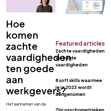
Hoe
komen
Featured articles
zachte
Zachte vaardigheden
vaardigheden
vs. harde
vaardigheden
ten goede
aan
8 soft skills waarmee
je in 2023 wordt
werkgevers?
aangenomen
Het aannemen van de
Zijn psychometrieken