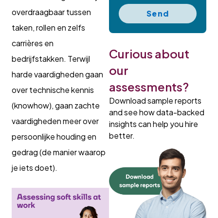
overdraagbaar tussen
Send
taken, rollen en zelfs
carrières en
Curious about
bedrijfstakken. Terwijl
our
harde vaardigheden gaan
assessments?
over technische kennis
Download sample reports
(knowhow), gaan zachte
and see how data-backed
vaardigheden meer over
insights can help you hire
better.
persoonlijke houding en
gedrag (de manier waarop
je iets doet).