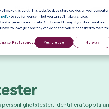
er
Hitta ett jobb
SV
 we’ll make this quick. This website does store cookies on your computer
Free t
 policy
to see for yourself), but you can still make a choice:
er
best experience on our site. Or choose ‘No way’ if you don’t want our
l have to leave just one tiny cookie so that you're not asked to make thi
anage Preferences
Yes please
No way
tester
a personlighetstester. Identifiera topptala