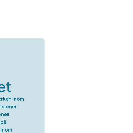
et
verken inom
nsioner:
nell
 på
t inom