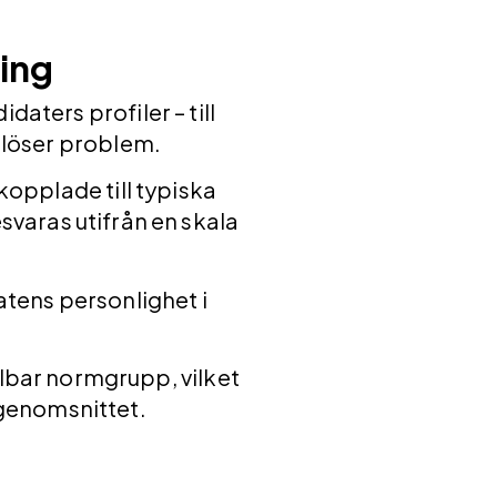
ring
aters profiler – till
 löser problem.
 kopplade till typiska
svaras utifrån en skala
tens personlighet i
albar normgrupp, vilket
l genomsnittet.