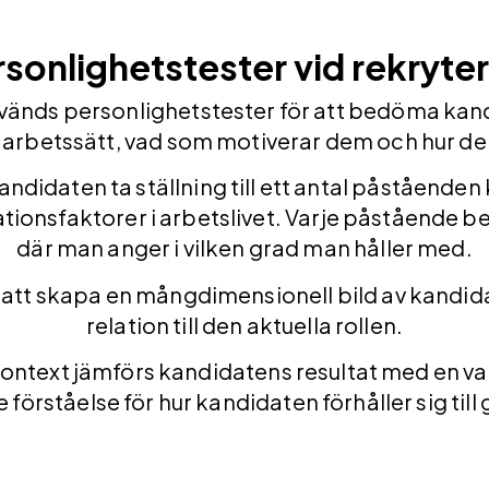
sonlighetstester vid rekryte
änds personlighetstester för att bedöma kandid
arbetssätt, vad som motiverar dem och hur de
r kandidaten ta ställning till ett antal påståenden
onsfaktorer i arbetslivet. Varje påstående be
där man anger i vilken grad man håller med.
 att skapa en mångdimensionell bild av kandida
relation till den aktuella rollen.
 kontext jämförs kandidatens resultat med en v
 förståelse för hur kandidaten förhåller sig til