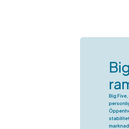
Big
ram
Big Five
personli
Öppenhet
stabilit
marknade