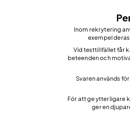
Per
Inom rekrytering anv
exempel deras 
Vid testtillfället få
beteenden och motivati
Svaren används för
För att ge ytterligare
ger en djupare