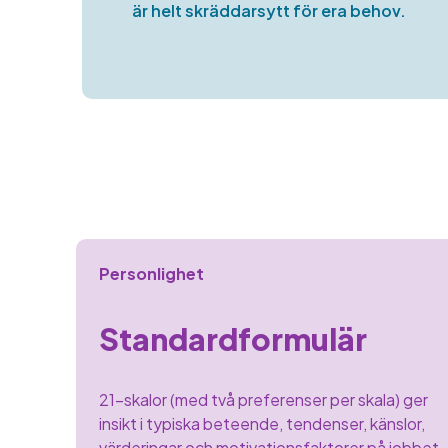
är helt skräddarsytt för era behov.
Personlighet
Standardformulär
21-skalor (med två preferenser per skala) ger
insikt i typiska beteende, tendenser, känslor,
värderingar och motivationsfaktorer på jobbet.