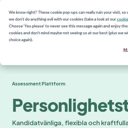
Plattform
Tjänst
We know right? These cookie pop-ups can really ruin your visit, so
we don’t do anything evil with our cookies (take a look at our
cookie
Resurs
Choose ‘Yes please’ to never see this message again and enjoy the 
cookies and don’t mind maybe not seeing us at our best (plus we wil
choice again).
M
Assessment Plattform
Personlighets
Kandidatvänliga, flexibla och kraftfull