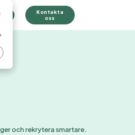
Kontakta
;
rial
oss
s
nger och rekrytera smartare.