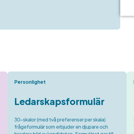
Personlighet
Ledarskapsformulär
30-skalor (med två preferenser per skala)
frågeformulär som erbjuder en djupare och
bredare bild av kandidaten. Formuläret ger till