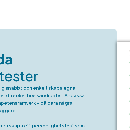
da
tester
 dig snabbt och enkelt skapa egna
aper du söker hos kandidater. Anpassa
kompetensramverk – på bara några
yggare.
ek och skapa ett personlighetstest som