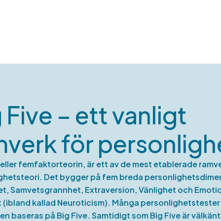
 Five – ett vanligt
verk för personligh
, eller femfaktorteorin, är ett av de mest etablerade ram
ghetsteori. Det bygger på fem breda personlighetsdime
, Samvetsgrannhet, Extraversion, Vänlighet och Emotio
et (ibland kallad Neuroticism). Många personlighetstester
n baseras på Big Five. Samtidigt som Big Five är välkän