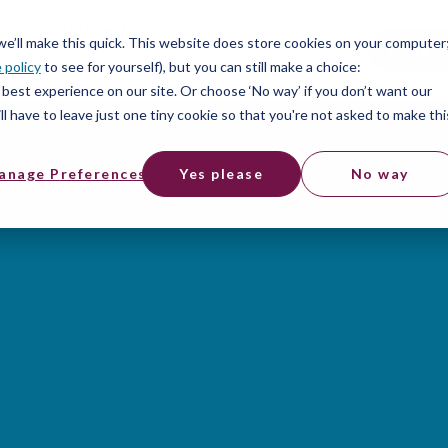
er
Hitta ett jobb
SV
 we’ll make this quick. This website does store cookies on your computer
Free t
 policy
to see for yourself), but you can still make a choice:
er
best experience on our site. Or choose ‘No way’ if you don’t want our
l have to leave just one tiny cookie so that you're not asked to make thi
anage Preferences
Yes please
No way