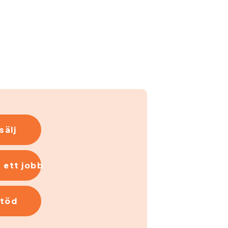
sälj
 ett jobb
stöd