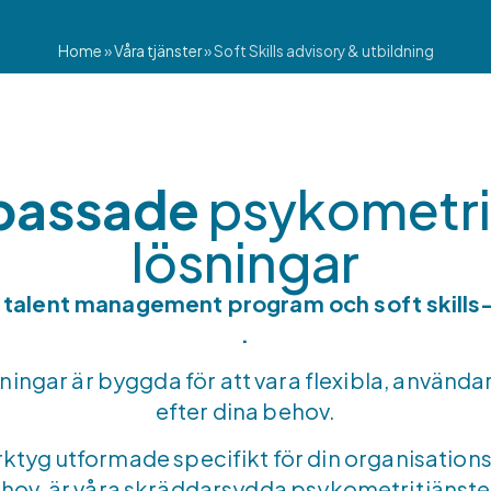
Home
»
Våra tjänster
»
Soft Skills advisory & utbildning
passade
psykometri
lösningar
, talent management program och soft skills
.
ningar är byggda för att vara flexibla, använda
efter dina behov.
rktyg utformade specifikt för din organisations 
hov, är våra skräddarsydda psykometritjänster