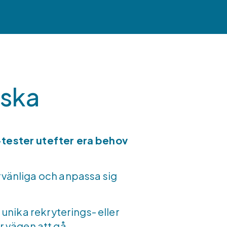
ska
-tester utefter era behov
rvänliga och anpassa sig
unika rekryterings- eller
 vägen att gå.