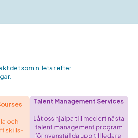
kt det som ni letar efter
ngar.
Talent Management Services
 Courses
Låt oss hjälpa till med ert nästa
lla och
talent management program
t skills-
för nyanställda upp till ledare.