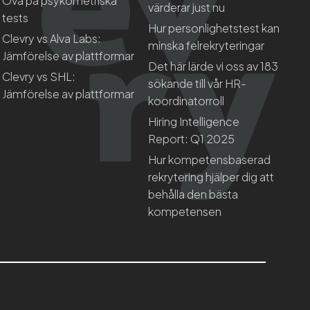
Öva på psykometriska
värderar just nu
tests
Hur personlighetstest kan
Clevry vs Alva Labs:
minska felrekryteringar
Jämförelse av plattformar
Det här lärde vi oss av 183
Clevry vs SHL:
sökande till vår HR-
Jämförelse av plattformar
koordinatorroll
Hiring Intelligence
Report: Q1 2025
Hur kompetensbaserad
rekrytering hjälper dig att
behålla den bästa
kompetensen