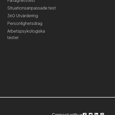
Färdighetstest
Situationsanpassade test
360 Utvärdering
Personlighetsdrag
Arbetspsykologiska
tester
Connect with us