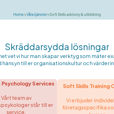
Home
»
Våra tjänster
»
Soft Skills advisory & utbildning
Skräddarsydda lösningar
et vet vi hur man skapar verktyg som mäter exa
hänsyn till er organisationskultur och värderi
 Psychology Services
Soft Skills Training
Vårt team av
Vi erbjuder individe
psykologer står till er
företagsspecifika sof
service.