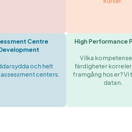
kurser.
essment Centre
High Performance P
Development
Vilka kompetense
ddarsydda och helt
färdigheter korrele
a assessment centers.
framgång hos er? Vi 
datan.