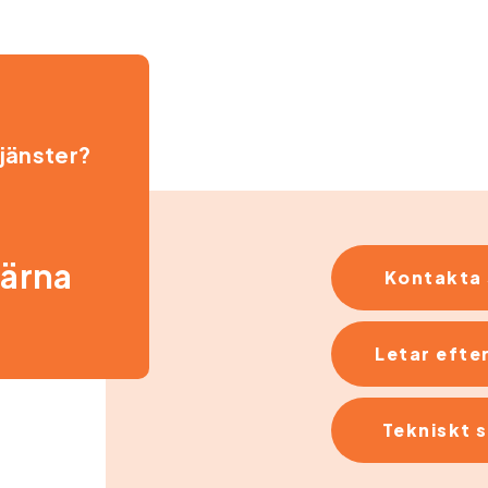
tjänster?
gärna
Kontakta 
Letar efter
Tekniskt 