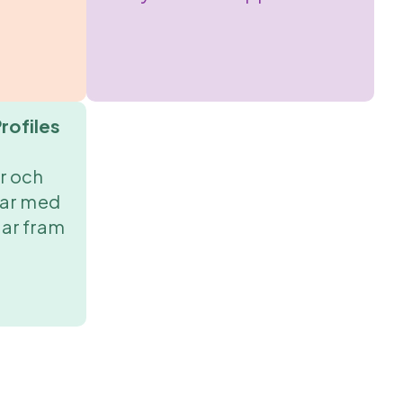
rofiles
r och
rar med
tar fram