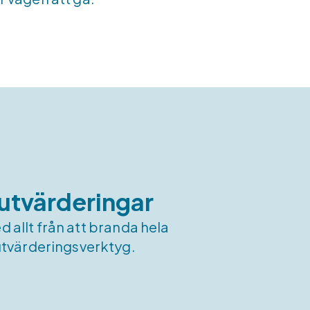
 utvärderingar
d allt från att branda hela
utvärderingsverktyg.