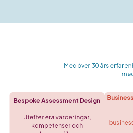
Med över 30 års erfarenh
med 
Business
Bespoke Assessment Design
Utefter era värderingar,
business
kompetenser och