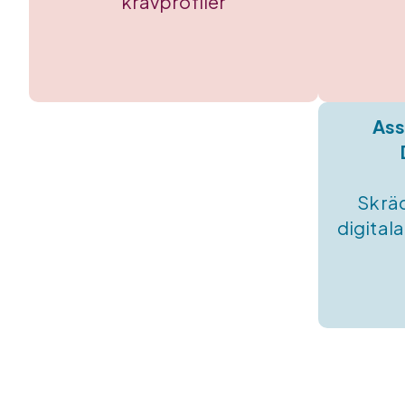
kravprofiler
Ass
Skrä
digital