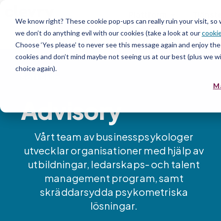
Plattform
Tjänst
We know right? These cookie pop-ups can really ruin your visit, so
we don’t do anything evil with our cookies (take a look at our
cookie
Resurs
Choose ‘Yes please’ to never see this message again and enjoy the 
cookies and don’t mind maybe not seeing us at our best (plus we wil
choice again).
Soft Skills
M
Advisory
Vårt team av businesspsykologer
utvecklar organisationer med hjälp av
utbildningar, ledarskaps- och talent
management program, samt
skräddarsydda psykometriska
lösningar.