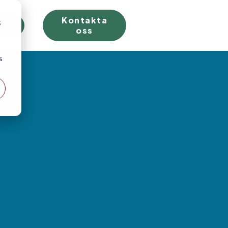
Kontakta
;
rial
oss
s