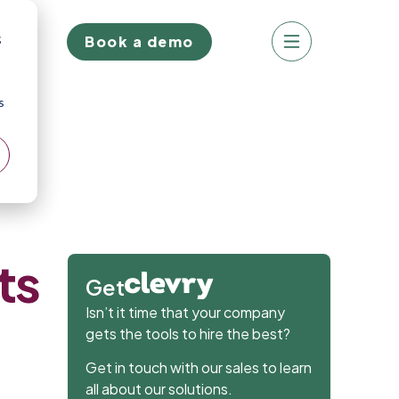
;
Book a demo
s
Our Clients
Contact us
Need support?
ts
Get
Isn’t it time that your company
gets the tools to hire the best?
Get in touch with our sales to learn
all about our solutions.