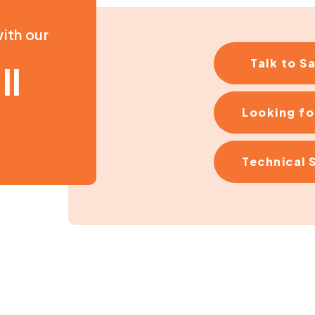
ith our
Talk to S
ll
Looking fo
Technical 