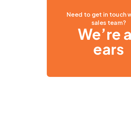
Need to get in touch w
sales team?
We’re a
ears