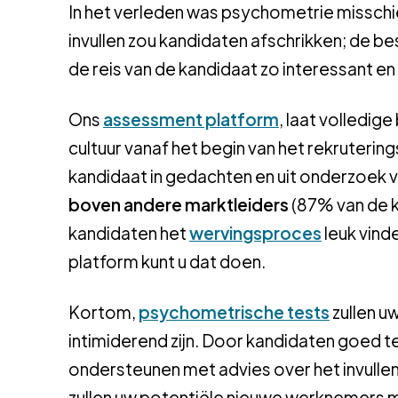
In het verleden was psychometrie misschie
invullen zou kandidaten afschrikken; de bes
de reis van de kandidaat zo interessant en
Ons
assessment platform
, laat volledig
cultuur vanaf het begin van het rekruter
kandidaat in gedachten en uit onderzoek 
boven andere marktleiders
(87% van de k
kandidaten het
wervingsproces
leuk vinde
platform kunt u dat doen.
Kortom,
psychometrische tests
zullen uw
intimiderend zijn. Door kandidaten goed t
ondersteunen met advies over het invullen
zullen uw potentiële nieuwe werknemers mee