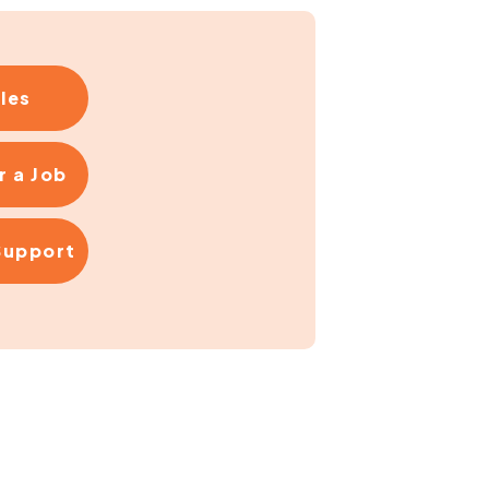
ales
r a Job
Support