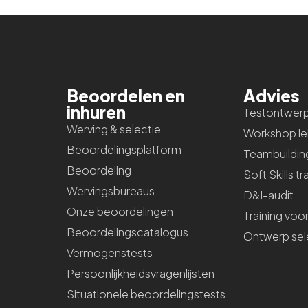
Beoordelen en
Advies
inhuren
Testontwer
Werving & selectie
Workshop le
Beoordelingsplatform
Teambuildin
Beoordeling
Soft Skills tr
Wervingsbureaus
D&I-audit
Onze beoordelingen
Training voo
Beoordelingscatalogus
Ontwerp sel
Vermogenstests
Persoonlijkheidsvragenlijsten
Situationele beoordelingstests