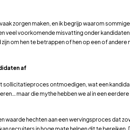
r vaak zorgen maken, en ik begrijp waarom sommige
 een veel voorkomende misvatting onder kandidaten
ijn om hen te betrappen of hen op een of andere 
het sollicitatieproces ontmoedigen, wat een kandid
deren… maar die mythe hebben we al in een eerdere
aten waarde hechten aan een wervingsproces dat zo
 kan recruiters in hoge mate helpen dit te bereiken. 