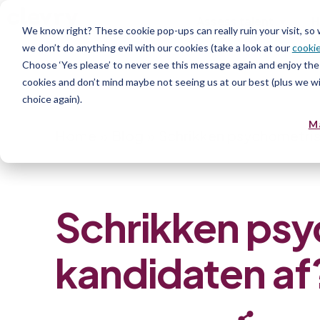
Assess talent
H
We know right? These cookie pop-ups can really ruin your visit, so
we don’t do anything evil with our cookies (take a look at our
cookie
Choose ‘Yes please’ to never see this message again and enjoy the 
cookies and don’t mind maybe not seeing us at our best (plus we wil
choice again).
M
Home
»
Blog
»
Schrikken psychometris
Schrikken psy
kandidaten af