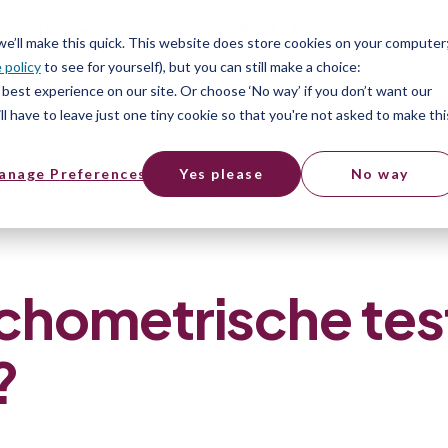
ire talent
Resources
Find a Job
 we’ll make this quick. This website does store cookies on your computer
 policy
to see for yourself), but you can still make a choice:
best experience on our site. Or choose ‘No way’ if you don’t want our
l have to leave just one tiny cookie so that you're not asked to make thi
anage Preferences
Yes please
No way
che tests kandidaten af?
chometrische tes
?