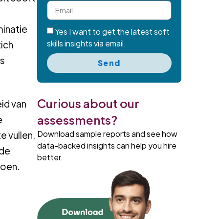
minatie
Yes I want to get the latest soft
skills insights via email.
zich
ts
Send
Curious about our
id van
assessments?
e
Download sample reports and see how
e vullen,
data-backed insights can help you hire
 de
better.
doen.