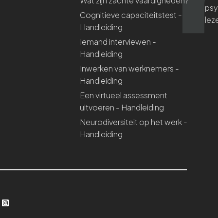
Wat zijn zachte vaardigheden?
psy
Cognitieve capaciteitstest -
lez
Handleiding
Iemand interviewen -
Handleiding
Inwerken van werknemers -
Handleiding
Een virtueel assessment
uitvoeren - Handleiding
Neurodiversiteit op het werk -
Handleiding