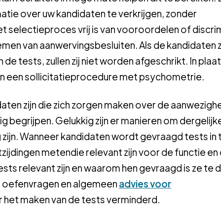
matie over uw kandidaten te verkrijgen, zonder
het selectieproces vrij is van vooroordelen of discri
nemen van aanwervingsbesluiten. Als de kandidaten 
de tests, zullen zij niet worden afgeschrikt. In plaa
n een sollicitatieprocedure met psychometrie.
ten zijn die zich zorgen maken over de aanwezighe
ig begrijpen. Gelukkig zijn er manieren om dergelijk
zijn. Wanneer kandidaten wordt gevraagd tests in t
t
zij
dingen
meten
die relevant zijn voor de functie en
sts relevant zijn en
waarom hen gevraagd is ze te 
re oefenvragen en algemeen
advies voor
 het maken van de tests verminderd.