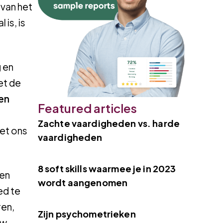
 van het
is, is
g en
et de
en
Featured articles
Zachte vaardigheden vs. harde
met ons
vaardigheden
8 soft skills waarmee je in 2023
 en
wordt aangenomen
ed te
ren,
Zijn psychometrieken
uw