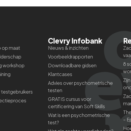
Clevry Infobank
Re
p op maat
Nieuws & inzichten
Zac
vaa
iderschap
Voorbeeldrapporten
8 s
g workshop
Downloadbare gidsen
wo
aining
Klantcases
Zij
Advies over psychometrische
ond
testen
r testgebruikers
Zac
GRATIS cursus voor
ectieproces
ma
certificering van Soft Skills
The
Wat is een psychometrische
– E
test?
Hoe