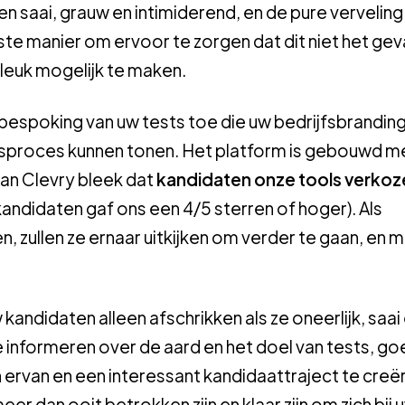
n saai, grauw en intimiderend, en de pure verveling
te manier om ervoor te zorgen dat dit niet het geval 
 leuk mogelijk te maken.
e bespoking van uw tests toe die uw bedrijfsbrandin
ingsproces kunnen tonen. Het platform is gebouwd m
van Clevry bleek dat
kandidaten onze tools verkoz
andidaten gaf ons een 4/5 sterren of hoger). Als
n, zullen ze ernaar uitkijken om verder te gaan, en 
 kandidaten alleen afschrikken als ze oneerlijk, saai
e informeren over de aard en het doel van tests, go
 ervan en een interessant kandidaattraject te creë
r dan ooit betrokken zijn en klaar zijn om zich bij 