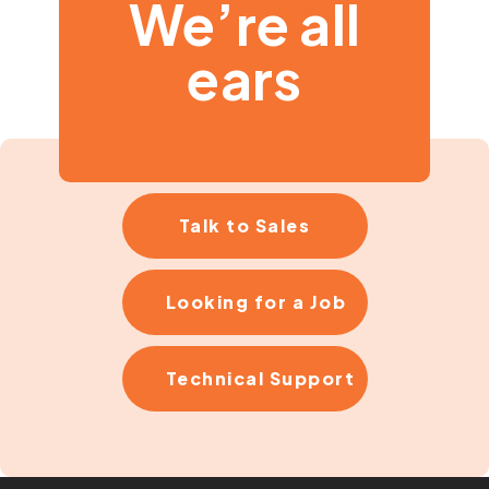
We’re all
ears
Talk to Sales
Looking for a Job
Technical Support