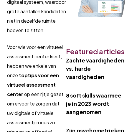
digitaal systeem, waardoor
grote aantallen kandidaten
niet in dezelfde ruimte
hoeven te zitten.
Voor wie voor een virtueel
Featured articles
assessment center kiest,
Zachte vaardigheden
hebben we enkele van
vs. harde
onze
toptips voor een
vaardigheden
virtueel assessment
center
op een rijtje gezet
8 soft skills waarmee
je in 2023 wordt
om ervoor te zorgen dat
aangenomen
uw digitale of virtuele
assessmentproces zo
Zijn psychometrieken
robuust en effectief