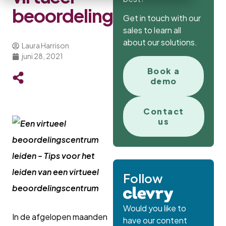
beoordelingscentrum
Get in touch with our
sales to learn all
about our solutions.
Laura Harrison
juni 28, 2021
Book a
demo
Contact
us
Follow
Would you like to
In de afgelopen maanden
have our content