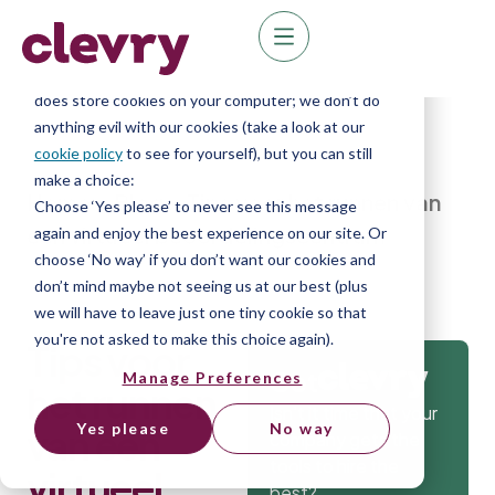
We know right? These cookie pop-ups can really
ruin your visit, so we’ll make this quick. This website
does store cookies on your computer; we don’t do
anything evil with our cookies (take a look at our
cookie policy
to see for yourself), but you can still
make a choice:
Home
»
Blog
»
Tips voor het runnen van
Choose ‘Yes please’ to never see this message
een virtueel beoordelingscentrum
again and enjoy the best experience on our site. Or
choose ‘No way’ if you don’t want our cookies and
don’t mind maybe not seeing us at our best (plus
we will have to leave just one tiny cookie so that
you're not asked to make this choice again).
Tips voor
Get
Manage Preferences
het runnen
Isn’t it time that your
Yes please
No way
van een
company gets the
tools to hire the
virtueel
best?