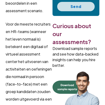
beoordelen in een
Send
assessment scenario.
Voor de meeste recruiters
Curious about
en HR-teams (wanneer
our
het leven normaal is)
assessments?
betekent een digitaal of
Download sample reports
and see how data-backed
virtueel assessment
insights can help you hire
center het uitvoeren van
better.
activiteiten en oefeningen
die normaal in persoon
(face-to-face) met een
groep kandidaten zouden
worden uitgevoerd via een