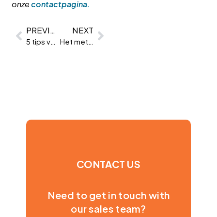
onze
contactpagina.
PREVIOUS
NEXT
5 tips voor het ontwerpen van een virtueel beoordelingscentrum
Het meten van zachte vaardigheden
CONTACT US
Need to get in touch with
our sales team?