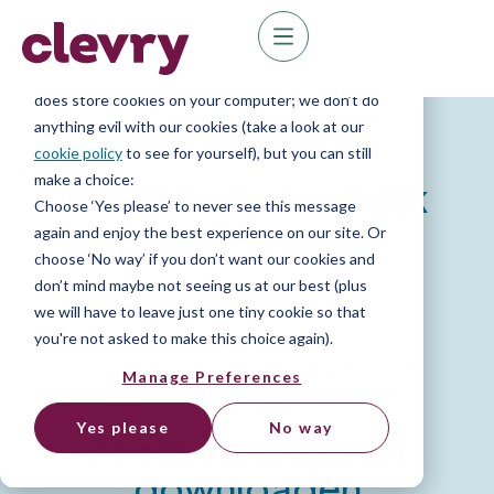
We know right? These cookie pop-ups can really
ruin your visit, so we’ll make this quick. This website
does store cookies on your computer; we don’t do
Psychometrische rapporten
anything evil with our cookies (take a look at our
cookie policy
to see for yourself), but you can still
make a choice:
Kandidaatvriendelijk
Choose ‘Yes please’ to never see this message
again and enjoy the best experience on our site. Or
choose ‘No way’ if you don’t want our cookies and
testrapport
don’t mind maybe not seeing us at our best (plus
we will have to leave just one tiny cookie so that
you're not asked to make this choice again).
Gemakkelijk te begrijpen feedback voor de
Manage Preferences
cognitieve capaciteitstests van kandidaten
Yes please
No way
Voorbeeldrapport
downloaden