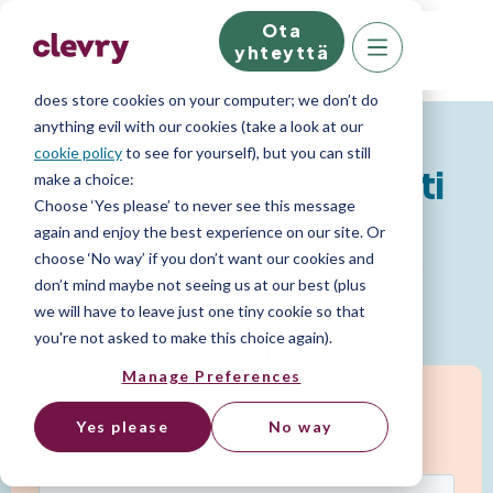
Ota
We know right? These cookie pop-ups can really
yhteyttä
ruin your visit, so we’ll make this quick. This website
does store cookies on your computer; we don’t do
anything evil with our cookies (take a look at our
cookie policy
to see for yourself), but you can still
Kykyarvioinnin raportti
make a choice:
Choose ‘Yes please’ to never see this message
again and enjoy the best experience on our site. Or
choose ‘No way’ if you don’t want our cookies and
Työnhakijan kykyarvioinnin tulokset helposti
don’t mind maybe not seeing us at our best (plus
ymmärrettävässä muodossa.
we will have to leave just one tiny cookie so that
Lataa malliraportti
you're not asked to make this choice again).
Manage Preferences
Yes please
No way