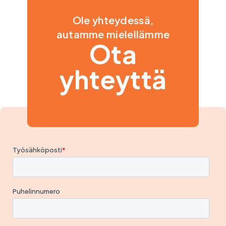
Ole yhteydessä,
autamme mielellämme
Ota
yhteyttä