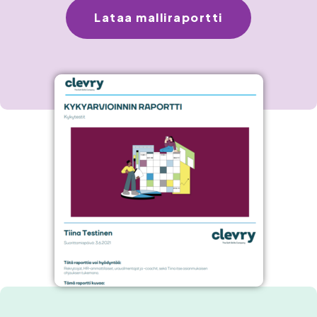
Lataa malliraportti