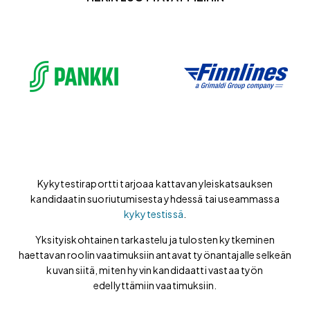
Kykytestiraportti tarjoaa kattavan yleiskatsauksen
kandidaatin suoriutumisesta yhdessä tai useammassa
kykytestissä
.
Yksityiskohtainen tarkastelu ja tulosten kytkeminen
haettavan roolin vaatimuksiin antavat työnantajalle selkeän
kuvan siitä, miten hyvin kandidaatti vastaa työn
edellyttämiin vaatimuksiin.