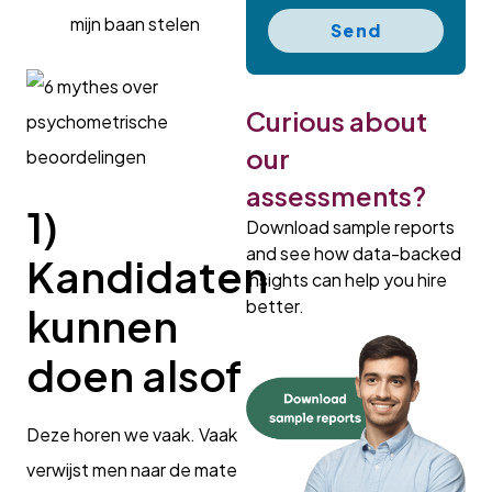
mijn baan stelen
Send
Curious about
our
assessments?
1)
Download sample reports
and see how data-backed
Kandidaten
insights can help you hire
better.
kunnen
doen alsof
Deze horen we vaak. Vaak
verwijst men naar de mate