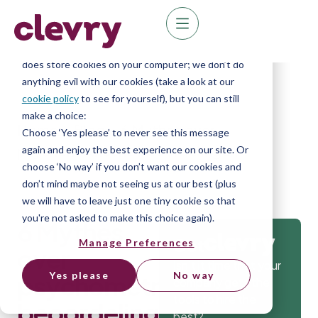
We know right? These cookie pop-ups can really
ruin your visit, so we’ll make this quick. This website
does store cookies on your computer; we don’t do
anything evil with our cookies (take a look at our
cookie policy
to see for yourself), but you can still
make a choice:
Home
»
Blog
»
6 Mythes over
Choose ‘Yes please’ to never see this message
psychometrische beoordelingen
again and enjoy the best experience on our site. Or
choose ‘No way’ if you don’t want our cookies and
don’t mind maybe not seeing us at our best (plus
we will have to leave just one tiny cookie so that
you're not asked to make this choice again).
6 Mythes
Get
Manage Preferences
over
Isn’t it time that your
Yes please
No way
psychometrische
company gets the
tools to hire the
beoordelingen
best?