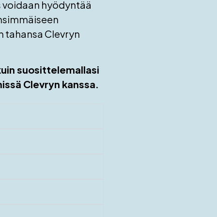
s voidaan hyödyntää
 ensimmäiseen
hin tahansa Clevryn
uin suosittelemallasi
nissä Clevryn kanssa.