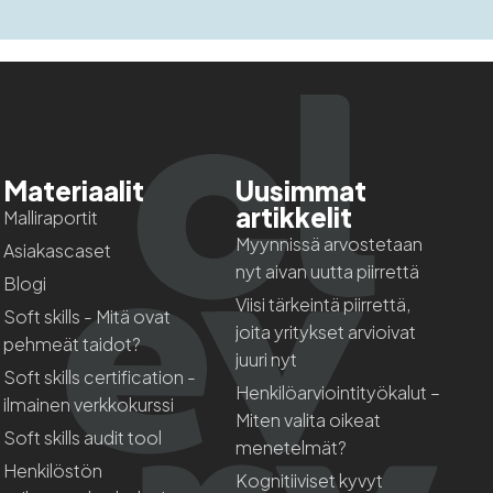
Materiaalit
Uusimmat
artikkelit
Malliraportit
Myynnissä arvostetaan
Asiakascaset
nyt aivan uutta piirrettä
Blogi
Viisi tärkeintä piirrettä,
Soft skills - Mitä ovat
joita yritykset arvioivat
pehmeät taidot?
juuri nyt
Soft skills certification -
Henkilöarviointityökalut –
ilmainen verkkokurssi
Miten valita oikeat
Soft skills audit tool
menetelmät?
Henkilöstön
Kognitiiviset kyvyt