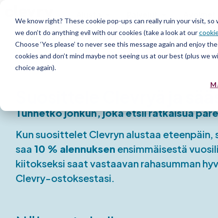
Alusta
Palvelut
Avoimet 
We know right? These cookie pop-ups can really ruin your visit, so
we don’t do anything evil with our cookies (take a look at our
cookie
Choose ‘Yes please’ to never see this message again and enjoy the 
cookies and don’t mind maybe not seeing us at our best (plus we wil
choice again).
M
Suosittele Clevryä ja sää
Tunnetko jonkun, joka etsii ratkaisua par
Kun suosittelet Clevryn alustaa eteenpäin, 
saa
10 % alennuksen
ensimmäisestä vuosili
kiitokseksi saat vastaavan rahasumman hy
Clevry-ostoksestasi.