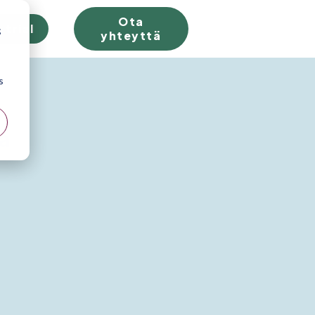
Ota
 trial
;
yhteyttä
s
tä