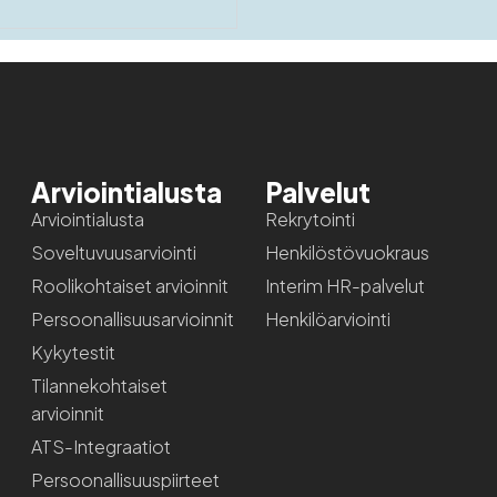
Arviointialusta
Palvelut
Arviointialusta
Rekrytointi
Soveltuvuusarviointi
Henkilöstövuokraus
Roolikohtaiset arvioinnit
Interim HR-palvelut
Persoonallisuusarvioinnit
Henkilöarviointi
Kykytestit
Tilannekohtaiset
arvioinnit
ATS-Integraatiot
Persoonallisuuspiirteet