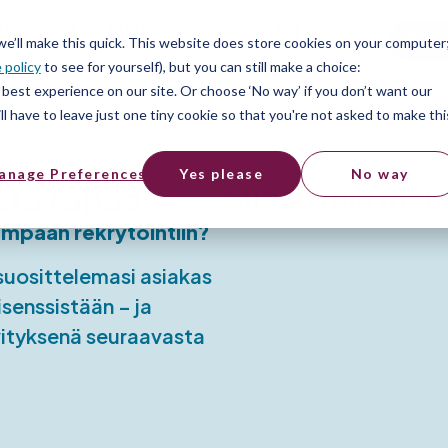
työpaikat
Materiaalit
FI
Free
 we’ll make this quick. This website does store cookies on your computer
 policy
to see for yourself), but you can still make a choice:
best experience on our site. Or choose ‘No way’ if you don’t want our
l have to leave just one tiny cookie so that you're not asked to make thi
anage Preferences
Yes please
No way
stä rahaa!
Suosittele mei
empaan rekrytointiin?
suosittelemasi asiakas
senssistään – ja
vityksenä seuraavasta