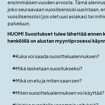
ensimmäisen vuoden arvosta. Tämä alennu
joko seuraavaan vuosilisenssisi uusintaan,
vuosilisenssiisi (jos olet uusi asiakas) tai mi
palveluun.
HUOM! Suositukset tulee lähettää ennen k
henkilöllä on alustan myyntiprosessi käyn
Kuka voi saada suosittelualennuksen?
Mikä lasketaan suositukseksi?
Mikä on etu ja miten saan sen?
Miten suosittelualennuksen voi käyttää?
Voinko suositella useampia yrityksiä?