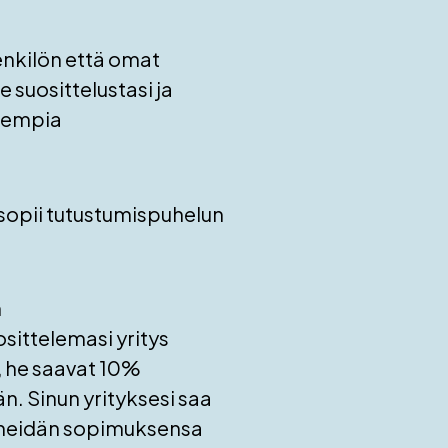
nkilön että omat
suosittelustasi ja
arempia
 sopii tutustumispuhelun
n
osittelemasi yritys
, he saavat 10%
. Sinun yrityksesi saa
 heidän sopimuksensa