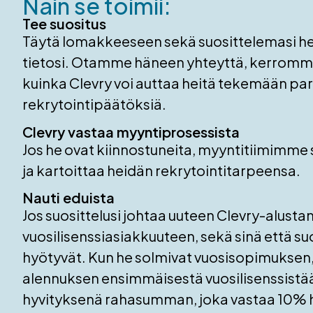
Näin se toimii:
Tee suositus
Täytä lomakkeeseen sekä suosittelemasi he
tietosi. Otamme häneen yhteyttä, kerromme 
kuinka Clevry voi auttaa heitä tekemään p
rekrytointipäätöksiä.
Clevry vastaa myyntiprosessista
Jos he ovat kiinnostuneita, myyntitiimimme
ja kartoittaa heidän rekrytointitarpeensa.
Nauti eduista
Jos suosittelusi johtaa uuteen Clevry-alusta
vuosilisenssiasiakkuuteen, sekä sinä että su
hyötyvät. Kun he solmivat vuosisopimuksen
alennuksen ensimmäisestä vuosilisenssistään
hyvityksenä rahasumman, joka vastaa 10%