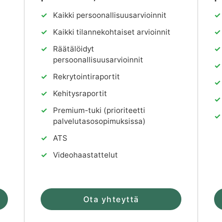
✓
Kaikki persoonallisuusarvioinnit
✓
✓
Kaikki tilannekohtaiset arvioinnit
✓
✓
Räätälöidyt
✓
persoonallisuusarvioinnit
✓
✓
Rekrytointiraportit
✓
✓
Kehitysraportit
✓
✓
Premium-tuki (prioriteetti
✓
palvelutasosopimuksissa)
✓
ATS
✓
Videohaastattelut
Ota yhteyttä