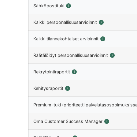
Sähköpostituki
i
Kaikki persoonallisuusarvioinnit
i
Kaikki tilannekohtaiset arvioinnit
i
Räätälöidyt persoonallisuusarvioinnit
i
Rekrytointiraportit
i
Kehitysraportit
i
Premium-tuki (prioriteetti palvelutasosopimuksiss
Oma Customer Success Manager
i