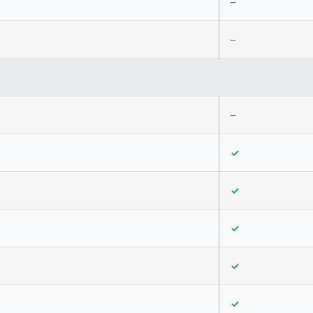
–
–
–
✓
✓
✓
✓
✓