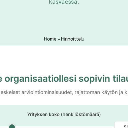
kasvaessa.
Home
»
Hinnoittelu
e organisaatiollesi sopivin til
 keskeiset arviointiominaisuudet, rajattoman käytön ja 
Yrityksen koko (henkilöstömäärä)