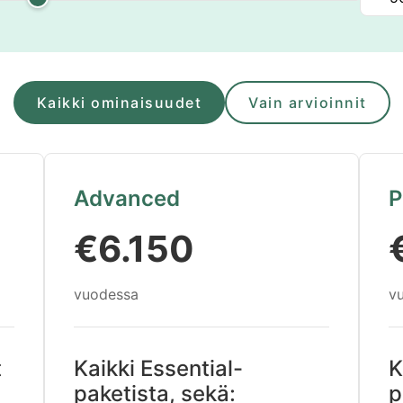
Kaikki ominaisuudet
Vain arvioinnit
Advanced
P
€6.150
vuodessa
v
t
Kaikki Essential-
K
paketista, sekä:
p