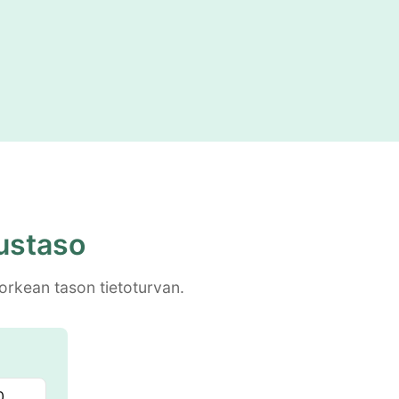
austaso
korkean tason tietoturvan.