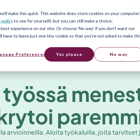
työpaikat
Materiaalit
FI
Free
 we’ll make this quick. This website does store cookies on your computer
 policy
to see for yourself), but you can still make a choice:
best experience on our site. Or choose ‘No way’ if you don’t want our
l have to leave just one tiny cookie so that you're not asked to make thi
anage Preferences
Yes please
No way
 työssä menest
krytoi paremm
 arvioinneilla. Aloita työkaluilla, joita tarvitset