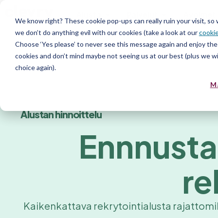
Alusta
Palvelut
Avoimet 
We know right? These cookie pop-ups can really ruin your visit, so
we don’t do anything evil with our cookies (take a look at our
cookie
Choose ‘Yes please’ to never see this message again and enjoy the 
cookies and don’t mind maybe not seeing us at our best (plus we wil
choice again).
M
Alustan hinnoittelu
Ennnusta
re
Kaikenkattava rekrytointialusta rajattomilla