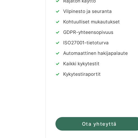
✓
Rajaton käyttö
✓
Vilpinesto ja seuranta
✓
Kohtuulliset mukautukset
✓
GDPR-yhteensopivuus
✓
ISO27001-tietoturva
✓
Automaattinen hakijapalaute
✓
Kaikki kykytestit
✓
Kykytestiraportit
Ota yhteyttä