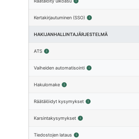
Räätälöity ulkoasu
i
Kertakirjautuminen (SSO)
i
HAKIJANHALLINTAJÄRJESTELMÄ
ATS
i
Vaiheiden automatisointi
i
Hakulomake
i
Räätälöidyt kysymykset
i
Karsintakysymykset
i
Tiedostojen lataus
i