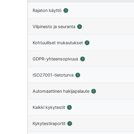
Rajaton käyttö
i
Vilpinesto ja seuranta
i
Kohtuulliset mukautukset
i
GDPR-yhteensopivuus
i
ISO27001-tietoturva
i
Automaattinen hakijapalaute
i
Kaikki kykytestit
i
Kykytestiraportit
i