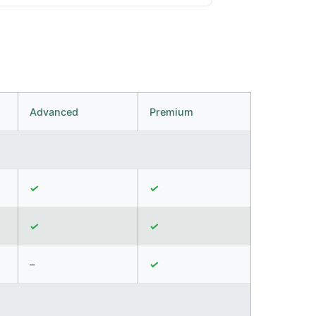
Advanced
Premium
✓
✓
✓
✓
–
✓