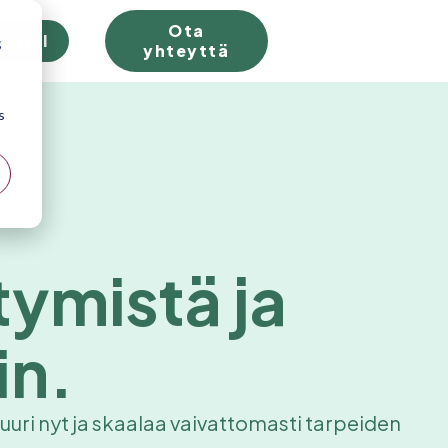
Ota
 trial
;
yhteyttä
s
ymistä ja
in.
 juuri nyt ja skaalaa vaivattomasti tarpeiden