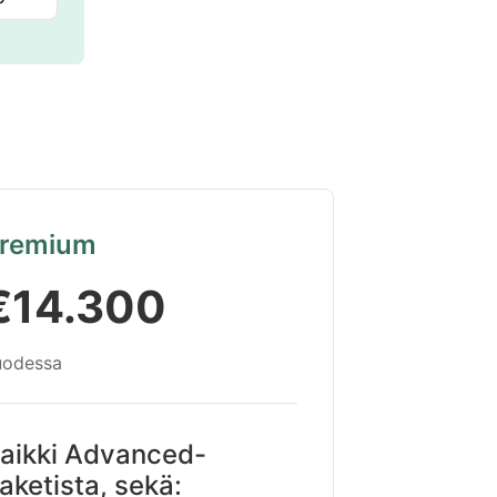
remium
€14.300
uodessa
aikki Advanced-
aketista, sekä: