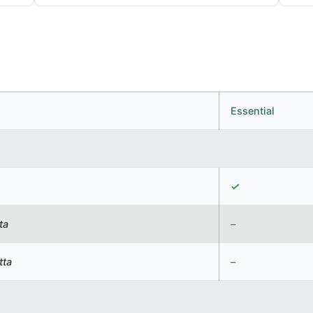
Essential
✓
ta
–
tta
–