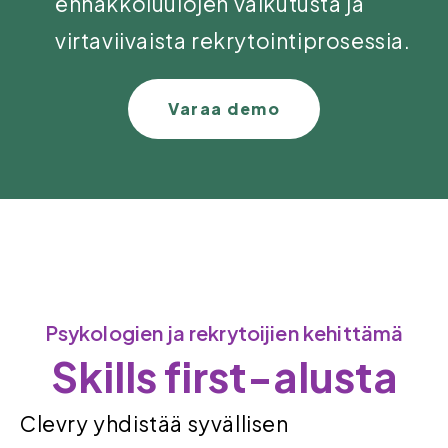
ennakkoluulojen vaikutusta ja
virtaviivaista rekrytointiprosessia.
Varaa demo
Psykologien ja rekrytoijien kehittämä
Skills first-alusta
Clevry yhdistää syvällisen