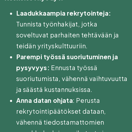
Laadukkaampia rekrytointeja:
Tunnista työnhakijat, jotka
soveltuvat parhaiten tehtävään ja
teidän yrityskulttuuriin.
Parempi työssä suoriutuminen ja
pysyvyys:
Ennusta työssä
suoriutumista, vähennä vaihtuvuutta
ja säästä kustannuksissa.
Anna datan ohjata
: Perusta
rekrytointipäätökset dataan,
vähennä tiedostamattomien