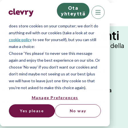
Ota
We know right? These cookie pop-ups can really
yhteyttä
ruin your visit, so we’ll make this quick. This website
does store cookies on your computer; we don’t do
Skills first-rekrytointi
anything evil with our cookies (take a look at our
cookie policy
to see for yourself), but you can still
alan johtavalla tarkkuudella, joustavuudella
make a choice:
ja validiteetilla.
Choose ‘Yes please’ to never see this message
again and enjoy the best experience on our site. Or
choose ‘No way’ if you don’t want our cookies and
Autamme yli 2000 yritystä tekemään
don’t mind maybe not seeing us at our best (plus
parempia henkilövalintoja
we will have to leave just one tiny cookie so that
you're not asked to make this choice again).
Yli 10 miljoonaa arvioitua kandidaattia
Manage Preferences
Yli 30 vuotta tieteellistä tutkimusta
Yes please
No way