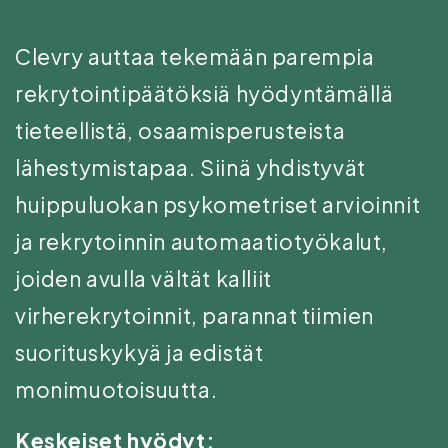
Clevry auttaa tekemään parempia
rekrytointipäätöksiä hyödyntämällä
tieteellistä, osaamisperusteista
lähestymistapaa. Siinä yhdistyvät
huippuluokan psykometriset arvioinnit
ja rekrytoinnin automaatiotyökalut,
joiden avulla vältät kalliit
virherekrytoinnit, parannat tiimien
suorituskykyä ja edistät
monimuotoisuutta.
Keskeiset hyödyt: