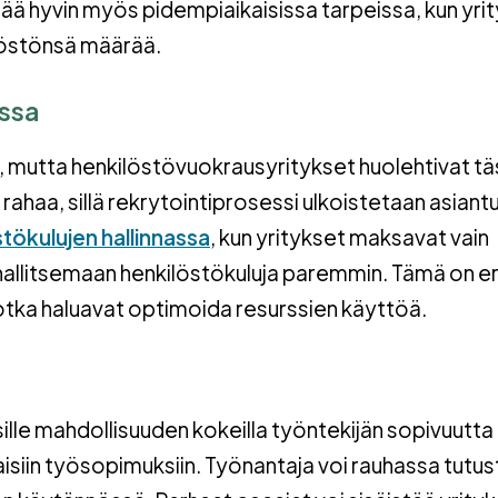
ää hyvin myös pidempiaikaisissa tarpeissa, kun yrit
löstönsä määrää.
issa
si, mutta henkilöstövuokrausyritykset huolehtivat t
rahaa, sillä rekrytointiprosessi ulkoistetaan asiantun
tökulujen hallinnassa
, kun yritykset maksavat vain
hallitsemaan henkilöstökuluja paremmin. Tämä on er
e, jotka haluavat optimoida resurssien käyttöä.
ille mahdollisuuden kokeilla työntekijän sopivuutta
siin työsopimuksiin. Työnantaja voi rauhassa tutus