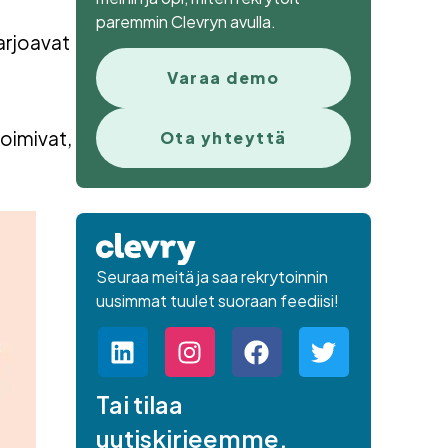
paremmin Clevryn avulla.
arjoavat
Varaa demo
toimivat,
Ota yhteyttä
Seuraa meitä ja saa rekrytoinnin
uusimmat tuulet suoraan feediisi!
Tai tilaa
uutiskirjeemme.