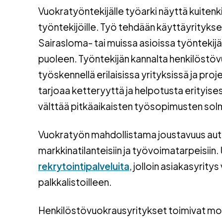
Vuokratyöntekijälle työarki näyttä kuitenki
työntekijöille. Työ tehdään käyttäyrityksen
Sairasloma- tai muissa asioissa työntekij
puoleen. Työntekijän kannalta henkilöstöv
työskennellä erilaisissa yrityksissä ja p
tarjoaa ketteryyttä ja helpotusta erityises
välttää pitkäaikaisten työsopimusten sol
Vuokratyön mahdollistama joustavuus aut
markkinatilanteisiin ja työvoimatarpeisii
rekrytointipalveluita
, jolloin asiakasyrity
palkkalistoilleen.
Henkilöstövuokrausyritykset toimivat monilla