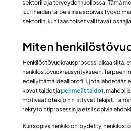
sektorilla ja terveydenhuollossa. Tämä mon
juuri heidän tarpeisiinsa sopivaa työvoimaa
sektoriin, kun taas toiset välittävät osaajia 
Miten henkilöstövuo
Henkilöstövuokrausprosessi alkaa siitä, e
henkilöstövuokrausyritykseen. Tarpeen m
edellyttämä idealliprofiili, jota lähdetään
kovat taidot ja
pehmeät taidot
, mahdollis
motivaatiotekijöihin liittyvät tekijät. Tä
rekrytointiprosessin ja etsii sopivia ehdokk
Kun sopiva henkilö on löydetty, henkilöst