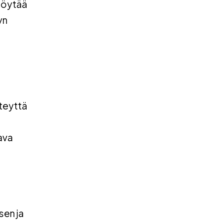
 löytää
yn
hteyttä
tava
sen ja