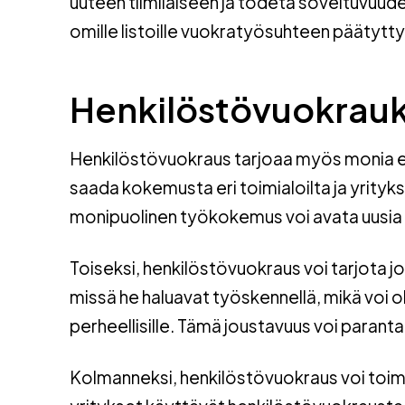
uuteen tiimiläiseen ja todeta soveltuvuud
omille listoille vuokratyösuhteen päätytty
Henkilöstövuokrauks
Henkilöstövuokraus tarjoaa myös monia etu
saada kokemusta eri toimialoilta ja yrityks
monipuolinen työkokemus voi avata uusia 
Toiseksi, henkilöstövuokraus voi tarjota jou
missä he haluavat työskennellä, mikä voi oll
perheellisille. Tämä joustavuus voi parant
Kolmanneksi, henkilöstövuokraus voi to