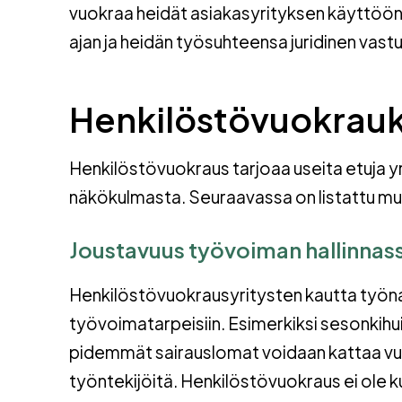
vuokraa heidät asiakasyrityksen käyttöön
ajan ja heidän työsuhteensa juridinen vast
Henkilöstövuokrauks
Henkilöstövuokraus tarjoaa useita etuja yrit
näkökulmasta. Seuraavassa on listattu mu
Joustavuus työvoiman hallinnas
Henkilöstövuokrausyritysten kautta työna
työvoimatarpeisiin. Esimerkiksi sesonkihui
pidemmät sairauslomat voidaan kattaa vuok
työntekijöitä. Henkilöstövuokraus ei ole k