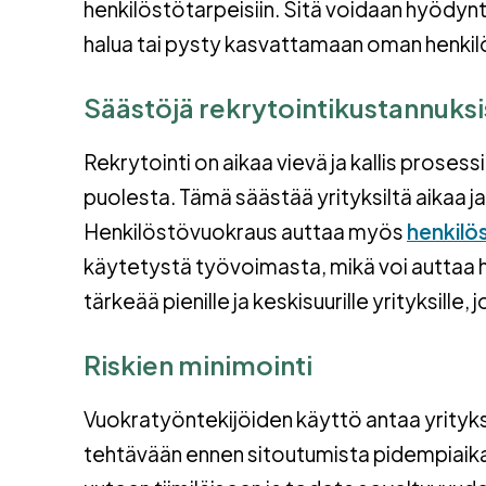
henkilöstötarpeisiin. Sitä voidaan hyödynt
halua tai pysty kasvattamaan oman henki
Säästöjä rekrytointikustannuks
Rekrytointi on aikaa vievä ja kallis proses
puolesta. Tämä säästää yrityksiltä aikaa ja 
Henkilöstövuokraus auttaa myös
henkilös
käytetystä työvoimasta, mikä voi auttaa 
tärkeää pienille ja keskisuurille yrityksill
Riskien minimointi
Vuokratyöntekijöiden käyttö antaa yrityks
tehtävään ennen sitoutumista pidempiaikai