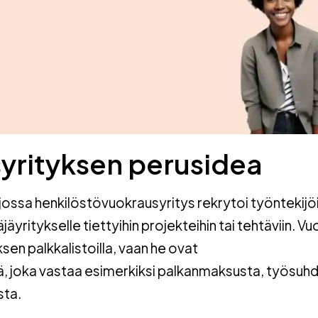
yrityksen perusidea
 jossa henkilöstövuokrausyritys rekrytoi työntekijöi
jäyritykselle tiettyihin projekteihin tai tehtäviin. V
sen palkkalistoilla, vaan he ovat
ä, joka vastaa esimerkiksi palkanmaksusta, työsuh
sta.