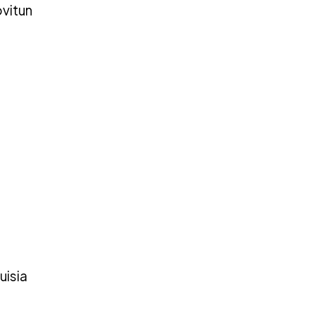
ovitun
uisia