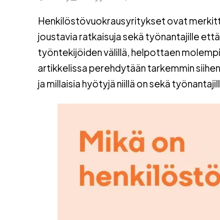
Henkilöstövuokrausyritykset ovat merkittä
joustavia ratkaisuja sekä työnantajille että 
työntekijöiden välillä, helpottaen molem
artikkelissa perehdytään tarkemmin siihen
ja millaisia hyötyjä niillä on sekä työnantajil