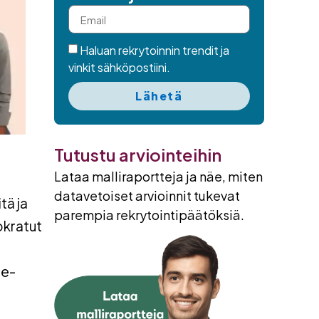
Haluan rekrytoinnin trendit ja
vinkit sähköpostiini.
Lähetä
Tutustu arviointeihin
Lataa malliraportteja ja näe, miten
datavetoiset arvioinnit tukevat
tä ja
parempia rekrytointipäätöksiä.
uokratut
de-