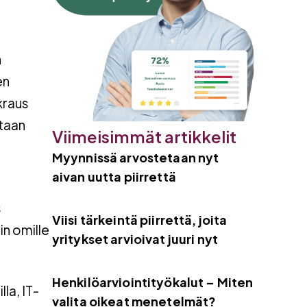
n
en
kraus
utaan
Viimeisimmät artikkelit
Myynnissä arvostetaan nyt
aivan uutta piirrettä
s
Viisi tärkeintä piirrettä, joita
in omille
yritykset arvioivat juuri nyt
Henkilöarviointityökalut – Miten
la, IT-
valita oikeat menetelmät?