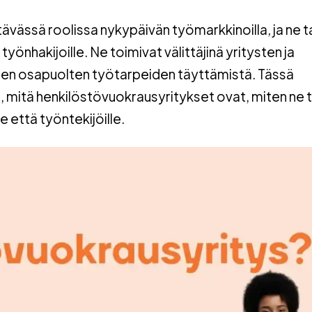
vässä roolissa nykypäivän työmarkkinoilla, ja ne t
työnhakijoille. Ne toimivat välittäjinä yritysten ja
pien osapuolten työtarpeiden täyttämistä. Tässä
, mitä henkilöstövuokrausyritykset ovat, miten ne 
le että työntekijöille.