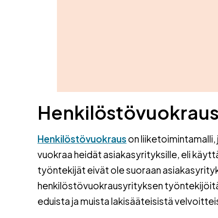
Henkilöstövuokraus
Henkilöstövuokraus
on liiketoimintamalli,
vuokraa heidät asiakasyrityksille, eli käyttä
työntekijät eivät ole suoraan asiakasyrityk
henkilöstövuokrausyrityksen työntekijöit
eduista ja muista lakisääteisistä velvoittei