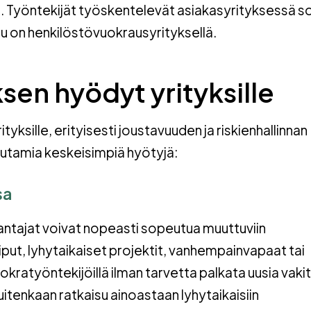
. Työntekijät työskentelevät asiakasyrityksessä s
uu on henkilöstövuokrausyrityksellä.
en hyödyt yrityksille
yksille, erityisesti joustavuuden ja riskienhallinnan
utamia keskeisimpiä hyötyjä:
sa
ntajat voivat nopeasti sopeutua muuttuviin
put, lyhytaikaiset projektit, vanhempainvapaat tai
ratyöntekijöillä ilman tarvetta palkata uusia vakit
uitenkaan ratkaisu ainoastaan lyhytaikaisiin