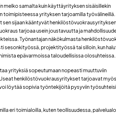
n melko samalta kuin käyttäyrityksen sisäisillekin
 toimipisteessa yrityksen tarjoamilla työvälineillä.
ät sen sijaan kääntyvät henkilöstövuokrausyritykse
uokraus tarjoaa usein joustavuutta ja mahdollisuud
rojekteissa. Työnantajan näkökulmasta henkilöstövuo
ti sesonkityössä, projektityössä tai silloin, kun hal
mimista epävarmoissa taloudellisissa olosuhteissa.
taa yrityksiä sopeutumaan nopeasti muuttuviin
n. Useat henkilöstövuokrausyritykset tarjoavat myö
s voi löytää sopivia työntekijöitä pysyviin työsuhteisi
 eri toimialoilla, kuten teollisuudessa, palvelualoil