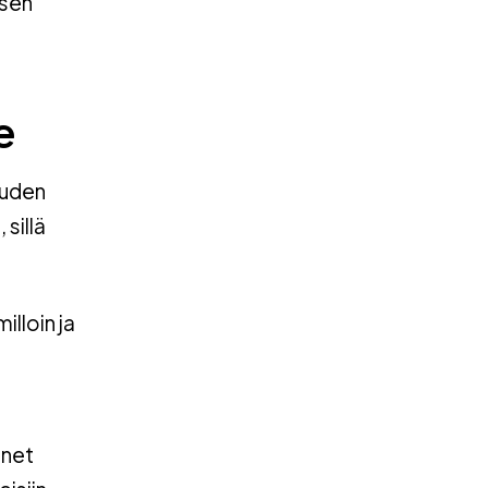
ksen
e
uuden
sillä
illoin ja
onet