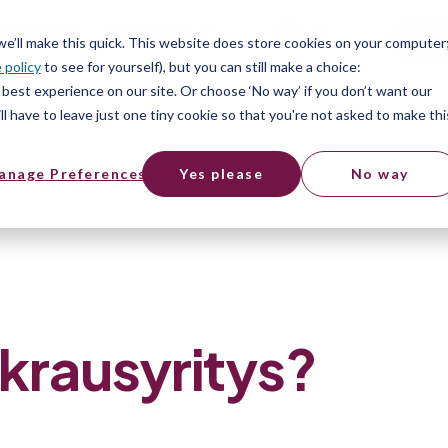
työpaikat
Materiaalit
FI
Free
 we’ll make this quick. This website does store cookies on your computer
 policy
to see for yourself), but you can still make a choice:
best experience on our site. Or choose ‘No way’ if you don’t want our
l have to leave just one tiny cookie so that you're not asked to make thi
rausyritys?
anage Preferences
Yes please
No way
krausyritys?