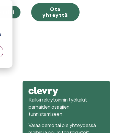
Ota
 trial
;
yhteyttä
s
Kaikki rekrytoinnin työkalut
parhaiden osaajien
tunnistamiseen.
Varaa demo tai ole yhteydessä
meihin ja opi, miten rekrytoit