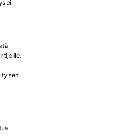
ys ei
ästä
tijoille.
ityisen
tua