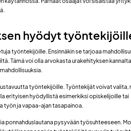
en käytännössä. Parhaat osaajat voi sisäistää yrity
ä.
en hyödyt työntekijöill
ja työntekijöille. Ensinnäkin se tarjoaa mahdollis
iltä. Tämä voi olla arvokasta urakehityksen kannalta, 
mahdollisuuksia.
stavuutta työntekijöille. Työntekijät voivat valita, m
a erityisen hyödyllistä esimerkiksi opiskelijoille tai
aa työn ja vapaa-ajan tasapainoa.
imia ponnahduslautana pysyvään työsuhteeseen. M