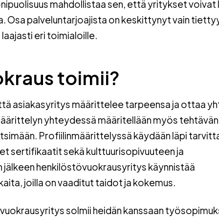
ipuolisuus mahdollistaa sen, että yritykset voivat
. Osa palveluntarjoajista on keskittynyt vain tietty
laajasti eri toimialoille.
kraus toimii?
ttä asiakasyritys määrittelee tarpeensa ja ottaa y
äärittelyn yhteydessä määritellään myös tehtävän
 etsimään. Profiilinmäärittelyssä käydään läpi tarvit
et sertifikaatit sekä kulttuurisopivuuteen ja
män jälkeen henkilöstövuokrausyritys käynnistää
aita, joilla on vaaditut taidot ja kokemus.
övuokrausyritys solmii heidän kanssaan työsopimuk