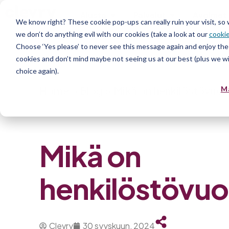
Alusta
Palvelut
Avoimet 
We know right? These cookie pop-ups can really ruin your visit, so
we don’t do anything evil with our cookies (take a look at our
cookie
Choose ‘Yes please’ to never see this message again and enjoy the 
cookies and don’t mind maybe not seeing us at our best (plus we wil
choice again).
Home
»
Blog
»
Mikä on henkilöstövuok
M
Mikä on
henkilöstövuo
Clevry
30 syyskuun, 2024