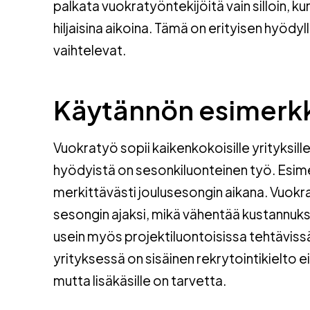
palkata vuokratyöntekijöitä vain silloin, ku
hiljaisina aikoina. Tämä on erityisen hyödy
vaihtelevat.
Käytännön esimerkk
Vuokratyö sopii kaikenkokoisille yrityksil
hyödyistä on sesonkiluonteinen työ. Esime
merkittävästi joulusesongin aikana. Vuokra
sesongin ajaksi, mikä vähentää kustannuk
usein myös projektiluontoisissa tehtävissä
yrityksessä on sisäinen rekrytointikielto
mutta lisäkäsille on tarvetta.