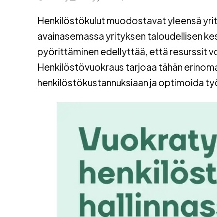
Henkilöstökulut muodostavat yleensä yrity
avainasemassa yrityksen taloudellisen ke
pyörittäminen edellyttää, että resurssit 
Henkilöstövuokraus tarjoaa tähän erinomais
henkilöstökustannuksiaan ja optimoida t