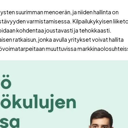
sten suurimman menoerän, ja niiden hallinta on
stävyyden varmistamisessa. Kilpailukykyisen liiket
voidaan kohdentaa joustavasti ja tehokkaasti.
en ratkaisun, jonka avulla yritykset voivat hallita
yövoimatarpeitaan muuttuvissa markkinaolosuhteis