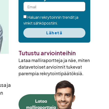
Haluan rekrytoinnin trendit ja
vinkit sähköpostiini.
Lähetä
Tutustu arviointeihin
Lataa malliraportteja ja näe, miten
datavetoiset arvioinnit tukevat
parempia rekrytointipäätöksiä.
ssa ja
än