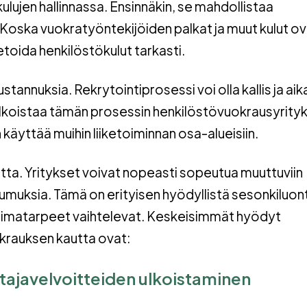
lujen hallinnassa. Ensinnäkin, se mahdollistaa
oska vuokratyöntekijöiden palkat ja muut kulut ov
toida henkilöstökulut tarkasti.
tannuksia. Rekrytointiprosessi voi olla kallis ja aik
ulkoistaa tämän prosessin henkilöstövuokrausyrityk
käyttää muihin liiketoiminnan osa-alueisiin.
ta. Yritykset voivat nopeasti sopeutua muuttuviin
oumuksia. Tämä on erityisen hyödyllistä sesonkiluon
övoimatarpeet vaihtelevat. Keskeisimmät hyödyt
okrauksen kautta ovat:
ajavelvoitteiden ulkoistaminen