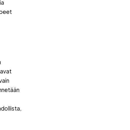
ia
rpeet
n
vavat
vain
ynnetään
dollista,