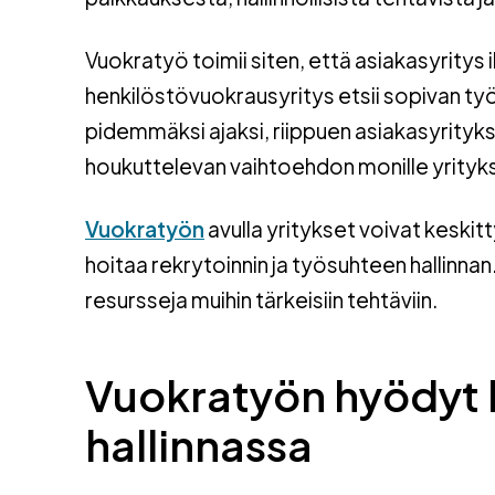
Vuokratyö toimii siten, että asiakasyritys
henkilöstövuokrausyritys etsii sopivan työnt
pidemmäksi ajaksi, riippuen asiakasyrity
houkuttelevan vaihtoehdon monille yrityksi
Vuokratyön
avulla yritykset voivat keskit
hoitaa rekrytoinnin ja työsuhteen hallinnan
resursseja muihin tärkeisiin tehtäviin.
Vuokratyön hyödyt 
hallinnassa