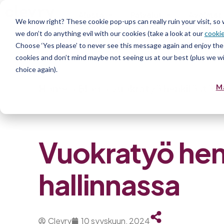
Alusta
Palvelut
Avoimet 
We know right? These cookie pop-ups can really ruin your visit, so
we don’t do anything evil with our cookies (take a look at our
cookie
Choose ‘Yes please’ to never see this message again and enjoy the 
cookies and don’t mind maybe not seeing us at our best (plus we wil
choice again).
Home
»
Blog
»
Vuokratyö henkilöstökul
M
Vuokratyö hen
hallinnassa
Clevry
10 syyskuun, 2024