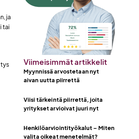
n, ja
 tai
Viimeisimmät artikkelit
itys
Myynnissä arvostetaan nyt
aivan uutta piirrettä
Viisi tärkeintä piirrettä, joita
yritykset arvioivat juuri nyt
Henkilöarviointityökalut – Miten
valita oikeat menetelmät?