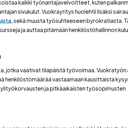
lkoistaa kaikki työnantajavelvoitteet, kuten palkan
ajan sivukulut. Vuokrayritys huolehtii lisäksi saira
ista
, sekä muusta työsuhteeseen byrokratiasta. 
rsseja ja auttaa pitämään henkilöstöhallinnon kulu
n
a, jotka vaativat tilapäistä työvoimaa. Vuokratyön 
ntää henkilöstömäärää vastaamaan kausittaista kys
 ylityökorvausten ja pitkäaikaisten työsopimusten