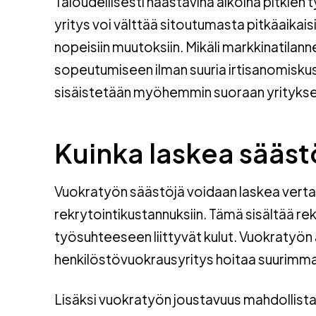
Taloudellisesti haastavina aikoina pitkien 
yritys voi välttää sitoutumasta pitkäaikais
nopeisiin muutoksiin. Mikäli markkinatila
sopeutumiseen ilman suuria irtisanomisku
sisäistetään myöhemmin suoraan yrityksen
Kuinka laskea sääst
Vuokratyön säästöjä voidaan laskea verta
rekrytointikustannuksiin. Tämä sisältää re
työsuhteeseen liittyvät kulut. Vuokratyön 
henkilöstövuokrausyritys hoitaa suurimma
Lisäksi vuokratyön joustavuus mahdollist