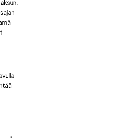
maksun,
usajan
Tämä
t
avulla
yntää