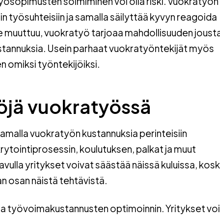
työsopimusten solmiminen voi olla riski. Vuokratyön 
iin työsuhteisiin ja samalla säilyttää kyvyn reagoida
nne muuttuu, vuokratyö tarjoaa mahdollisuuden jous
stannuksia. Usein parhaat vuokratyöntekijät myös
 omiksi työntekijöiksi.
öjä vuokratyössä
amalla vuokratyön kustannuksia perinteisiin
krytointiprosessin, koulutuksen, palkat ja muut
avulla yritykset voivat säästää näissä kuluissa, kos
n osan näistä tehtävistä.
aa työvoimakustannusten optimoinnin. Yritykset vo