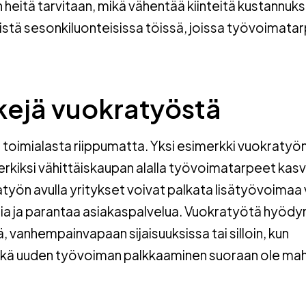
n heitä tarvitaan, mikä vähentää kiinteitä kustannuks
llistä sesonkiluonteisissa töissä, joissa työvoimata
ejä vuokratyöstä
le toimialasta riippumatta. Yksi esimerkki vuokratyö
rkiksi vähittäiskaupan alalla työvoimatarpeet kas
työn avulla yritykset voivat palkata lisätyövoimaa 
sia ja parantaa asiakaspalvelua. Vuokratyötä hyöd
, vanhempainvapaan sijaisuuksissa tai silloin, kun
 eikä uuden työvoiman palkkaaminen suoraan ole mah