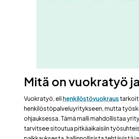
Mitä on vuokratyö ja
Vuokratyö, eli
henkilöstövuokraus
tarkoit
henkilöstöpalveluyritykseen, mutta työsken
ohjauksessa. Tämä malli mahdollistaa yrit
tarvitsee sitoutua pitkäaikaisiin työsuhte
palkkauksesta, hallinnollisista tehtävistä j