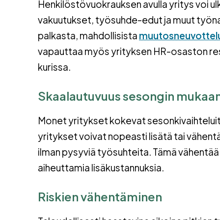
Henkilöstövuokrauksen avulla yritys voi u
vakuutukset, työsuhde-edut ja muut työnant
palkasta, mahdollisista
muutosneuvottelu
vapauttaa myös yrityksen HR-osaston resu
kurissa.
Skaalautuvuus sesongin mukaa
Monet yritykset kokevat sesonkivaihteluit
yritykset voivat nopeasti lisätä tai vähe
ilman pysyviä työsuhteita. Tämä vähentää
aiheuttamia lisäkustannuksia.
Riskien vähentäminen