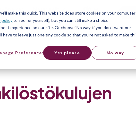
työpaikat
Materiaalit
FI
Free
 we’ll make this quick. This website does store cookies on your computer
 policy
to see for yourself), but you can still make a choice:
best experience on our site. Or choose ‘No way’ if you don’t want our
l have to leave just one tiny cookie so that you're not asked to make thi
ujen hallinnassa
anage Preferences
Yes please
No way
kilöstökulujen