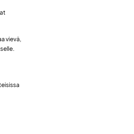
at
aa vievä,
selle.
teisissa