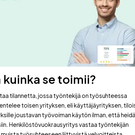
 kuinka se toimii?
taa tilannetta, jossa työntekijä on työsuhteessa
telee toisen yrityksen, eli käyttäjäyrityksen, tiloi
yksille joustavan työvoiman käytön ilman, että heid
isiin. Henkilöstövuokrausyritys vastaa työntekijän
a muista työsuhteeseen liittyvistä velvoitteista.