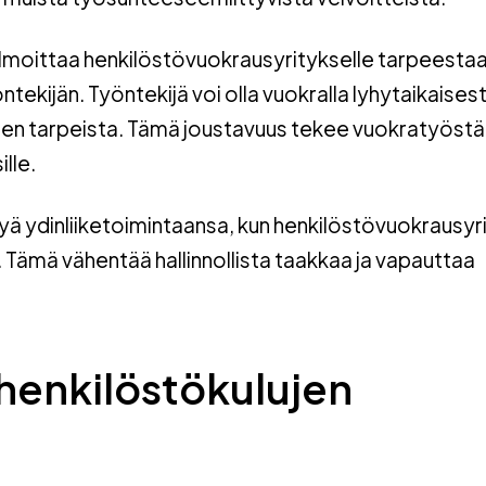
 ilmoittaa henkilöstövuokrausyritykselle tarpeestaa
ekijän. Työntekijä voi olla vuokralla lyhytaikaisesti
ksen tarpeista. Tämä joustavuus tekee vuokratyöstä
lle.
tyä ydinliiketoimintaansa, kun henkilöstövuokrausyr
. Tämä vähentää hallinnollista taakkaa ja vapauttaa
henkilöstökulujen