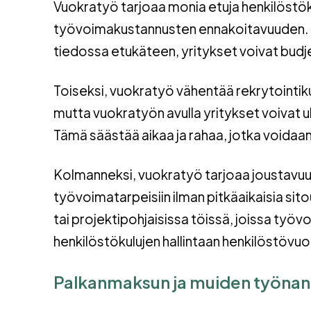
Vuokratyö tarjoaa monia etuja henkilöstöku
työvoimakustannusten ennakoitavuuden. K
tiedossa etukäteen, yritykset voivat budje
Toiseksi, vuokratyö vähentää rekrytointikus
mutta vuokratyön avulla yritykset voivat 
Tämä säästää aikaa ja rahaa, jotka voidaan 
Kolmanneksi, vuokratyö tarjoaa joustavuut
työvoimatarpeisiin ilman pitkäaikaisia sit
tai projektipohjaisissa töissä, joissa ty
henkilöstökulujen hallintaan henkilöstövu
Palkanmaksun ja muiden työnant