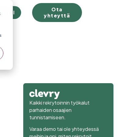
Ota
 trial
;
yhteyttä
s
Kaikki rekrytoinnin työkalut
parhaiden osaajien
tunnistamiseen.
Varaa demo tai ole yhteydessä
meihin ja opi, miten rekrytoit