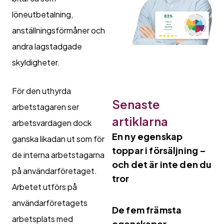
löneutbetalning,
anställningsförmåner och
andra lagstadgade
skyldigheter.
För den uthyrda
Senaste
arbetstagaren ser
artiklarna
arbetsvardagen dock
En ny egenskap
ganska likadan ut som för
toppar i försäljning –
de interna arbetstagarna
och det är inte den du
på användarföretaget.
tror
Arbetet utförs på
användarföretagets
De fem främsta
arbetsplats med
egenskaper