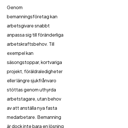
Genom
bemanningsföretag kan
arbetsgivare snabbt
anpassa sig till föränderliga
arbetskraftsbehov. Till
exempel kan
säsongstoppar, kortvariga
projekt, föräldraledigheter
eller längre sjukfrånvaro
stöttas genom uthyrda
arbetstagare, utan behov
av att anställa nya fasta
medarbetare. Bemanning
är dock inte bara en lösning