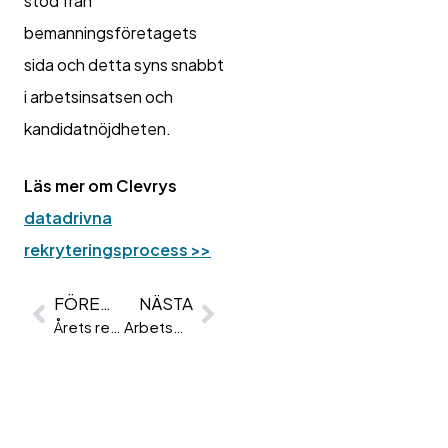
stöd från
bemanningsföretagets
sida och detta syns snabbt
i arbetsinsatsen och
kandidatnöjdheten.
Läs mer om Clevrys
datadrivna
rekryteringsprocess >>
FÖREGÅENDE
NÄSTA
Årets rekryterare 2024 – Ida Högberg
Arbetspsykologiska tester i rekryteringsprocessen