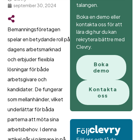
talangen.
september 30, 2024
Boka en demo eller
kontakta oss för att
Bemanningsföretagen
lära dig hur du kan
rekrytera bättre med
spelar en betydande roll på
Clevry.
dagens arbetsmarknad
och erbjuder flexibla
Boka
lösningar för både
demo
arbetsgivare och
kandidater. De fungerar
Kontakta
oss
som mellanhänder, vilket
underlättar för båda
parterna att möta sina
arbetsbehov. I denna
Följ
artikel går vi närmare in på
Följ oss och få de