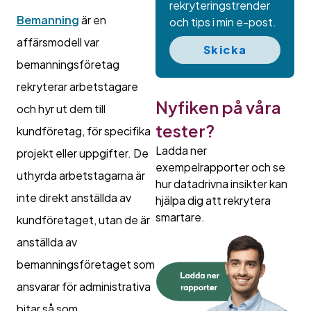
rekryteringstrender
Bemanning
är en
och tips i min e-post.
affärsmodell var
Skicka
bemanningsföretag
rekryterar arbetstagare
Nyfiken på våra
och hyr ut dem till
tester?
kundföretag, för specifika
Ladda ner
projekt eller uppgifter. De
exempelrapporter och se
uthyrda arbetstagarna är
hur datadrivna insikter kan
inte direkt anställda av
hjälpa dig att rekrytera
smartare.
kundföretaget, utan de är
anställda av
bemanningsföretaget som
ansvarar för administrativa
bitar så som