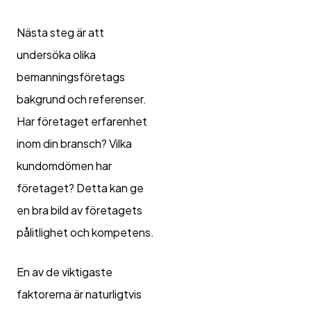
Nästa steg är att
undersöka olika
bemanningsföretags
bakgrund och referenser.
Har företaget erfarenhet
inom din bransch? Vilka
kundomdömen har
företaget? Detta kan ge
en bra bild av företagets
pålitlighet och kompetens.
En av de viktigaste
faktorerna är naturligtvis