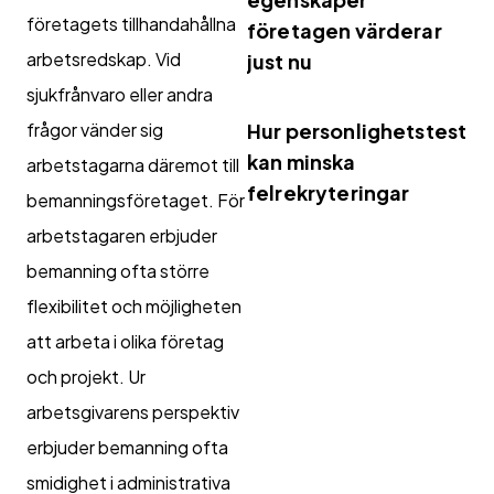
företagets tillhandahållna
företagen värderar
arbetsredskap. Vid
just nu
sjukfrånvaro eller andra
frågor vänder sig
Hur personlighetstest
kan minska
arbetstagarna däremot till
felrekryteringar
bemanningsföretaget. För
arbetstagaren erbjuder
bemanning ofta större
flexibilitet och möjligheten
att arbeta i olika företag
och projekt. Ur
arbetsgivarens perspektiv
erbjuder bemanning ofta
smidighet i administrativa