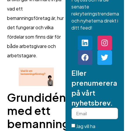
senaste
vad ett
rekryteringstrenderna
bemanningsföretag är, hur
och nyheterna direkt i
det fungerar och vilka
ditt feed!
fördelar som finns där för
både arbetsgivare och
arbetstagare.
Eller
prenumerera
på vårt
Grundidén
nyhetsbrev.
med ett
bemanningsföretag
Jag vill ha