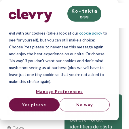
Kontakta
We know right? These cookie pop-ups can really ruin
oss
your visit, so we’ll make this quick. This website does
store cookies on your computer; we don’t do anything
evil with our cookies (take a look at our
cookie policy
to
see for yourself), but you can still make a choice:
Choose ‘Yes please’ to never see this message again
and enjoy the best experience on our site. Or choose
Home
»
Blog
»
Vad är ett
‘No way’ if you don’t want our cookies and don’t mind
bemanningsföretag?
maybe not seeing us at our best (plus we will have to
leave just one tiny cookie so that you're not asked to
make this choice again).
Manage Preferences
Vad är ett
Yes please
No way
bemanningsföretag?
Alla testverktyg du
behöver för att
identifiera de bästa
Clevry