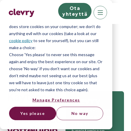
Ota
We know right? These cookie pop-ups can really
yhteyttä
ruin your visit, so we’ll make this quick. This website
does store cookies on your computer; we don’t do
anything evil with our cookies (take a look at our
cookie policy
to see for yourself), but you can still
make a choice:
Home
»
Blog
»
Käytännön opas
Choose ‘Yes please’ to never see this message
again and enjoy the best experience on our site. Or
muutosneuvotteluihin
choose ‘No way’ if you don’t want our cookies and
don’t mind maybe not seeing us at our best (plus
we will have to leave just one tiny cookie so that
you're not asked to make this choice again).
Käytännön
Manage Preferences
opas
Kaikki rekrytoinnin
Yes please
No way
muutosneu
työkalut parhaiden
osaajien
votteluihin
tunnistamiseen.