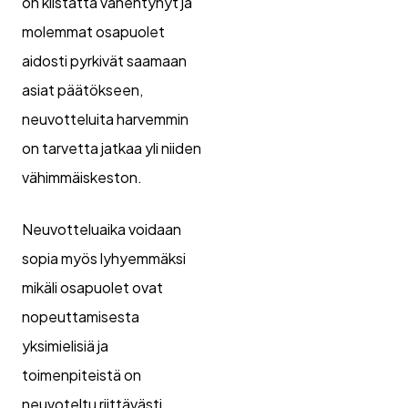
on kiistatta vähentynyt ja
molemmat osapuolet
aidosti pyrkivät saamaan
asiat päätökseen,
neuvotteluita harvemmin
on tarvetta jatkaa yli niiden
vähimmäiskeston.
Neuvotteluaika voidaan
sopia myös lyhyemmäksi
mikäli osapuolet ovat
nopeuttamisesta
yksimielisiä ja
toimenpiteistä on
neuvoteltu riittävästi.