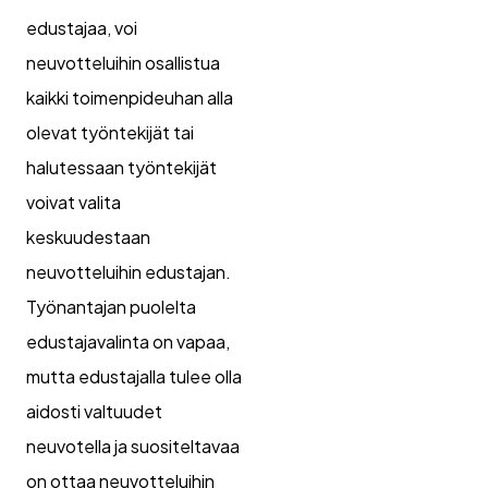
edustajaa, voi
neuvotteluihin osallistua
kaikki toimenpideuhan alla
olevat työntekijät tai
halutessaan työntekijät
voivat valita
keskuudestaan
neuvotteluihin edustajan.
Työnantajan puolelta
edustajavalinta on vapaa,
mutta edustajalla tulee olla
aidosti valtuudet
neuvotella ja suositeltavaa
on ottaa neuvotteluihin