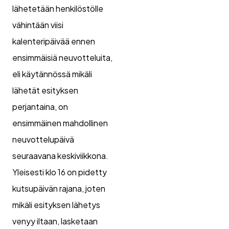
lähetetään henkilöstölle
vähintään viisi
kalenteripäivää ennen
ensimmäisiä neuvotteluita,
eli käytännössä mikäli
lähetät esityksen
perjantaina, on
ensimmäinen mahdollinen
neuvottelupäivä
seuraavana keskiviikkona.
Yleisesti klo 16 on pidetty
kutsupäivän rajana, joten
mikäli esityksen lähetys
venyy iltaan, lasketaan