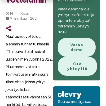
Varaa demo tai ole
Mimmi Kouri
yhteydessä meihin ja
9 helmikuun, 2024
opi, miten rekrytoit
paremmin Clevryn
avulla.
Muutosneuvottelut,
aiemmin tunnettu nimellä
Varaa
demo
YT-neuvottelut, saivat
uuden nimen vuonna 2022.
Ota
Muutosneuvottelut
yhteyttä
toimivat usein ratkaisuna
tilanteissa, joissa yritys,
joka työllistää
säännöllisesti vähintään 50
Seuraa meitä ja saa
henkilöä, tai yritys, jossa