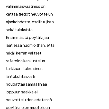
vähimmäisvaatimus on
kattaa tiedot neuvottelun
ajankohdasta, osallistujista
sekä tuloksista.
Ensimmäistä pöytäkirjaa
laatiessa huomioithan, että
mikäli kerran valitset
referoida keskustelua
tarkkaan, tulee sinun
lähtökohtaisesti
noudattaa samaa linjaa
loppuun saakka eli
neuvotteluiden edetessä
pöytäkirjojen muotoiluun