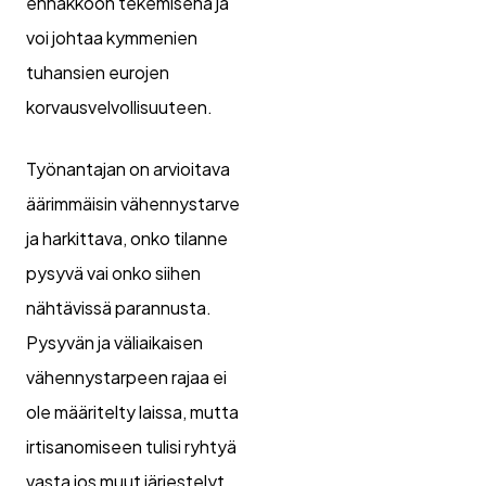
ennakkoon tekemisenä ja
voi johtaa kymmenien
tuhansien eurojen
korvausvelvollisuuteen.
Työnantajan on arvioitava
äärimmäisin vähennystarve
ja harkittava, onko tilanne
pysyvä vai onko siihen
nähtävissä parannusta.
Pysyvän ja väliaikaisen
vähennystarpeen rajaa ei
ole määritelty laissa, mutta
irtisanomiseen tulisi ryhtyä
vasta jos muut järjestelyt