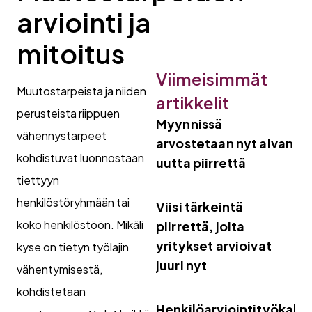
arviointi ja
mitoitus
Viimeisimmät
Muutostarpeista ja niiden
artikkelit
perusteista riippuen
Myynnissä
vähennystarpeet
arvostetaan nyt aivan
kohdistuvat luonnostaan
uutta piirrettä
tiettyyn
henkilöstöryhmään tai
Viisi tärkeintä
koko henkilöstöön. Mikäli
piirrettä, joita
yritykset arvioivat
kyse on tietyn työlajin
juuri nyt
vähentymisestä,
kohdistetaan
Henkilöarviointityökalut