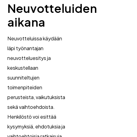
Neuvotteluiden
aikana
Neuvotteluissa käydään
läpi työnantajan
neuvotteluesitys ja
keskustellaan
suunniteltujen
toimenpiteiden
perusteista, vaikutuksista
sekä vaihtoehdoista.
Henkilöstö voi esittää
kysymyksiä, ehdotuksia ja
vaihtoehtoisia ratkaisuja