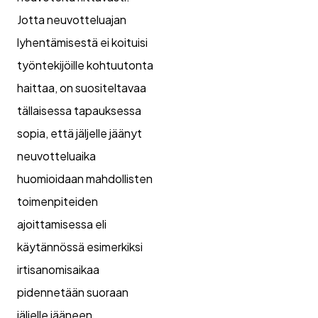
Jotta neuvotteluajan
lyhentämisestä ei koituisi
työntekijöille kohtuutonta
haittaa, on suositeltavaa
tällaisessa tapauksessa
sopia, että jäljelle jäänyt
neuvotteluaika
huomioidaan mahdollisten
toimenpiteiden
ajoittamisessa eli
käytännössä esimerkiksi
irtisanomisaikaa
pidennetään suoraan
jäljelle jääneen