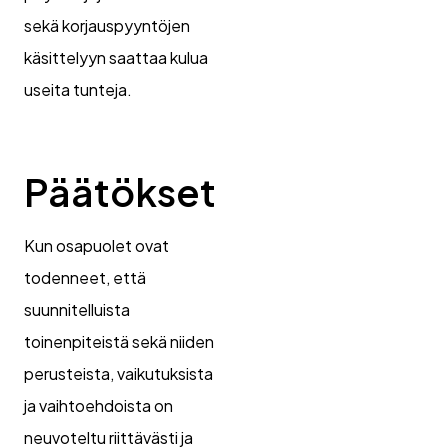
sekä korjauspyyntöjen
käsittelyyn saattaa kulua
useita tunteja.
Päätökset
Kun osapuolet ovat
todenneet, että
suunnitelluista
toinenpiteistä sekä niiden
perusteista, vaikutuksista
ja vaihtoehdoista on
neuvoteltu riittävästi ja