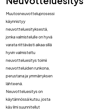
Neuvotteluesitys
Muutosneuvotteluprosessi
käynnistyy
neuvotteluesityksestä,
jonka valmistelulle on hyvä
varata riittävästi aikaa sillä
hyvin valmisteltu
neuvotteluesitys toimii
neuvotteluiden runkona,
perustana ja ymmärryksen
lähteenä.
Neuvotteluesitys on
käytännössä kutsu, josta
käy ilmi suunnitellut