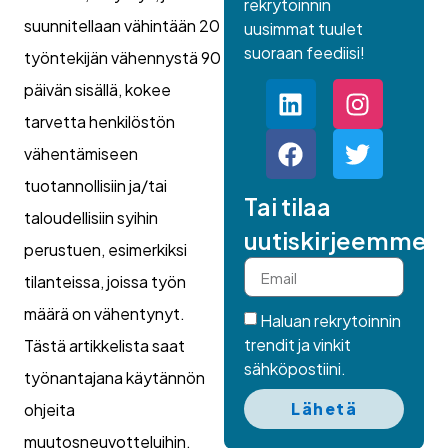
rekrytoinnin
suunnitellaan vähintään 20
uusimmat tuulet
suoraan feediisi!
työntekijän vähennystä 90
päivän sisällä, kokee
tarvetta henkilöstön
vähentämiseen
tuotannollisiin ja/tai
Tai tilaa
taloudellisiin syihin
uutiskirjeemme.
perustuen, esimerkiksi
tilanteissa, joissa työn
määrä on vähentynyt.
Haluan rekrytoinnin
trendit ja vinkit
Tästä artikkelista saat
sähköpostiini.
työnantajana käytännön
Lähetä
ohjeita
muutosneuvotteluihin,