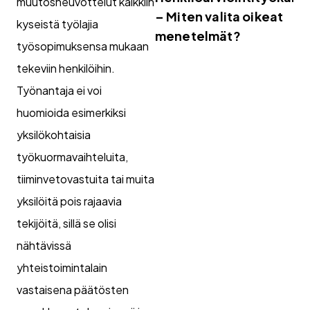
muutosneuvottelut kaikkiin
– Miten valita oikeat
kyseistä työlajia
menetelmät?
työsopimuksensa mukaan
tekeviin henkilöihin.
Työnantaja ei voi
huomioida esimerkiksi
yksilökohtaisia
työkuormavaihteluita,
tiiminvetovastuita tai muita
yksilöitä pois rajaavia
tekijöitä, sillä se olisi
nähtävissä
yhteistoimintalain
vastaisena päätösten