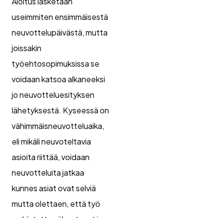
Aloitus lasketaan
useimmiten ensimmäisestä
neuvottelupäivästä, mutta
joissakin
työehtosopimuksissa se
voidaan katsoa alkaneeksi
jo neuvotteluesityksen
lähetyksestä. Kyseessä on
vähimmäisneuvotteluaika,
eli mikäli neuvoteltavia
asioita riittää, voidaan
neuvotteluita jatkaa
kunnes asiat ovat selviä
mutta olettaen, että työ