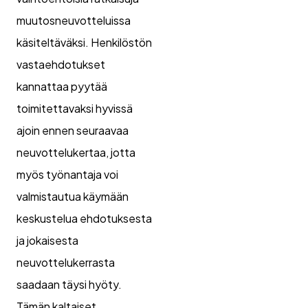
muutosneuvotteluissa
käsiteltäväksi. Henkilöstön
vastaehdotukset
kannattaa pyytää
toimitettavaksi hyvissä
ajoin ennen seuraavaa
neuvottelukertaa, jotta
myös työnantaja voi
valmistautua käymään
keskustelua ehdotuksesta
ja jokaisesta
neuvottelukerrasta
saadaan täysi hyöty.
Tämän kaltaiset