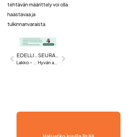
tehtävän määrittely voi olla
haastavaa ja
tulkinnanvaraista.
EDELLINEN
SEURAAVA
Lakko – Ohjeet työntekijälle, työnantajalle ja palkanlaskentaan
Hyvän asiakaspalvelijan ominaisuudet
Haluatko kuulla lisää