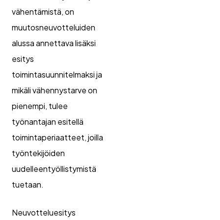
vähentämistä, on
muutosneuvotteluiden
alussa annettava lisäksi
esitys
toimintasuunnitelmaksi ja
mikäli vähennystarve on
pienempi, tulee
työnantajan esitellä
toimintaperiaatteet, joilla
työntekijöiden
uudelleentyöllistymistä
tuetaan.
Neuvotteluesitys