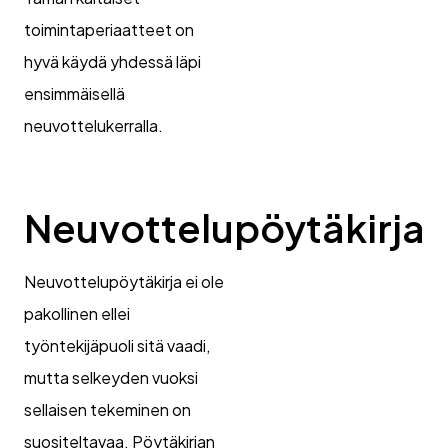
toimintaperiaatteet on
hyvä käydä yhdessä läpi
ensimmäisellä
neuvottelukerralla.
Neuvottelupöytäkirja
Neuvottelupöytäkirja ei ole
pakollinen ellei
työntekijäpuoli sitä vaadi,
mutta selkeyden vuoksi
sellaisen tekeminen on
suositeltavaa. Pöytäkirjan