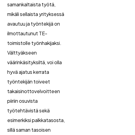
samankaltaista työtä,
mikäli sellaista yrityksessä
avautuu ja työntekijä on
ilmottautunut TE-
toimistolle työnhakijaksi.
Välttyäkseen
väärinkäsityksiltä, voi olla
hyvä ajatus kerrata
työntekijän toiveet
takaisinottovelvoitteen
piiriin osuvista
työtehtävistä sekä
esimerkiksi palkkatasosta,
sillä saman tasoisen