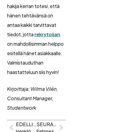
hakija kerran totesi, että
hänen tehtävänsä on
antaa kaikki tarvittavat
tiedot, jotta
rekrytoijan
on mahdollisimman helppo
esitellä hänet asiakkaalle.
Valmistauduthan
haastatteluun siis hyvin!
Kirjoittaja: Wilma Vilén,
Consultant Manager,
Studentwork
EDELLINEN
SEURAAVA
Henkilöstövuokraus työkuorman tasaajana – Case Citec
Pehmeät taidot (eng. soft skills) luovat tulevaisuuden kilpailuetuja