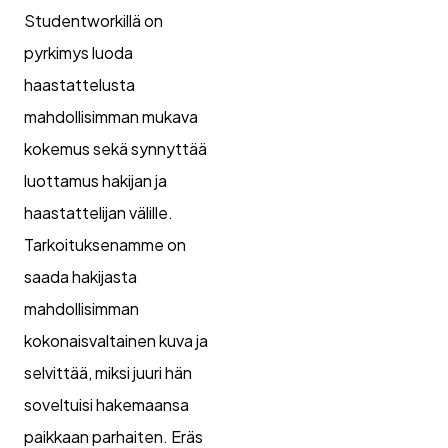
Studentworkillä on
pyrkimys luoda
haastattelusta
mahdollisimman mukava
kokemus sekä synnyttää
luottamus hakijan ja
haastattelijan välille.
Tarkoituksenamme on
saada hakijasta
mahdollisimman
kokonaisvaltainen kuva ja
selvittää, miksi juuri hän
soveltuisi hakemaansa
paikkaan parhaiten. Eräs