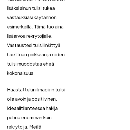
lisäksi sinun tulisi tukea
vastauksiasi käytännön
esimerkeillä. Tämä tuo aina
lisäarvoa rekrytoijalle.
Vastaustesi tulisi linkittyä
haettuun paikkaan ja niiden
tulisi muodostaa eheä
kokonaisuus.
Haastattelun ilmapiirin tulisi
olla avoin ja positiivinen.
Ideaalitilanteessa hakija
puhuu enemmän kuin
rekrytoija. Meillä