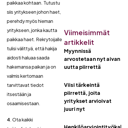
paikkaa kohtaan. Tutustu
siis yritykseen johon haet,
perehdy myös hieman
yritykseen, jonka kautta
Viimeisimmät
paikkaa haet. Rekrytoijalle
artikkelit
tulisi välittyä, että hakija
Myynnissä
aidosti haluaa saada
arvostetaan nyt aivan
uutta piirrettä
hakemansa paikan ja on
valmis kertomaan
Viisi tärkeintä
tarvittavat tiedot
piirrettä, joita
itsestään ja
yritykset arvioivat
osaamisestaan.
juuri nyt
4
. Ota kaikki
Henkilöarviointityökalut