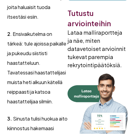
joita haluaisit tuoda
Tutustu
itsestäsi esiin.
arviointeihin
Lataa malliraportteja
2
. Ensivaikutelma on
ja näe, miten
tärkeä: tule ajoissa paikalle
datavetoiset arvioinnit
ja pukeudu siististi
tukevat parempia
haastatteluun.
rekrytointipäätöksiä.
Tavatessasi haastattelijasi
muista heti alkuun kätellä
reippaasti ja katsoa
haastattelijaa silmiin.
3.
Sinusta tulisi huokua aito
kiinnostus hakemaasi