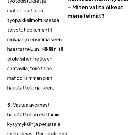
työtodistukset ja
– Miten valita oikeat
mahdolliset muut
menetelmät?
työpaikkailmoituksessa
toivotut dokumentit
mukaan jo ensimmäiseen
haastatteluun. Mikäli niitä
ei ole siihen hetkeen
saatavilla, toimita ne
mahdollisimman pian
haastattelun jälkeen.
5.
Vastaa avoimesti
haastattelijan esittämiin
kysymyksiin ja perustele
vastauksesi. Perusteluiden