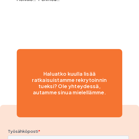
Haluatko kuulla lisää
ratkaisuistamme rekrytoinnin
tueksi? Ole yhteydessä,
autamme sinua mielellämme.