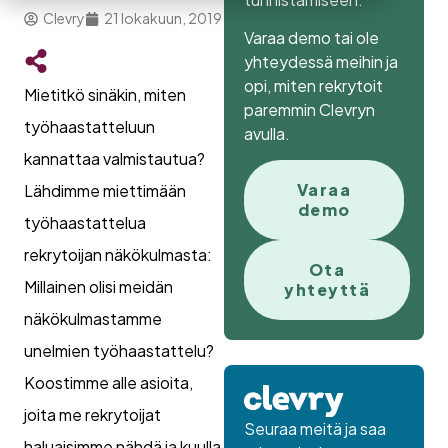
Clevry
21 lokakuun, 2019
Varaa demo tai ole
yhteydessä meihin ja
opi, miten rekrytoit
Mietitkö sinäkin, miten
paremmin Clevryn
työhaastatteluun
avulla.
kannattaa valmistautua?
Varaa
Lähdimme miettimään
demo
työhaastattelua
rekrytoijan näkökulmasta:
Ota
Millainen olisi meidän
yhteyttä
näkökulmastamme
unelmien työhaastattelu?
Koostimme alle asioita,
joita me rekrytoijat
Seuraa meitä ja saa
haluaisimme nähdä ja kuulla