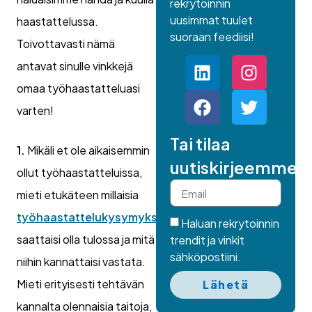
rekrytoinnin
uusimmat tuulet
haastattelussa.
suoraan feediisi!
Toivottavasti nämä
antavat sinulle vinkkejä
omaa työhaastatteluasi
varten!
Tai tilaa
1.
Mikäli et ole aikaisemmin
uutiskirjeemme.
ollut työhaastatteluissa,
mieti etukäteen millaisia
työhaastattelukysymyksiä
Haluan rekrytoinnin
saattaisi olla tulossa ja mitä
trendit ja vinkit
sähköpostiini.
niihin kannattaisi vastata.
Mieti erityisesti tehtävän
Lähetä
kannalta olennaisia taitoja,