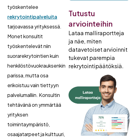
työskentelee
Tutustu
rekrytointipalveluita
arviointeihin
tarjoavassa yrityksessä.
Lataa malliraportteja
Monet konsultit
ja näe, miten
työskentelevät niin
datavetoiset arvioinnit
suorarekrytointien kuin
tukevat parempia
henkilöstövuokrauksenkin
rekrytointipäätöksiä.
parissa, mutta osa
erikoistuu vain tiettyyn
palvelumalliin. Konsultin
tehtävänä on ymmärtää
yrityksen
toimintaympäristö,
osaajatarpeet ja kulttuuri,