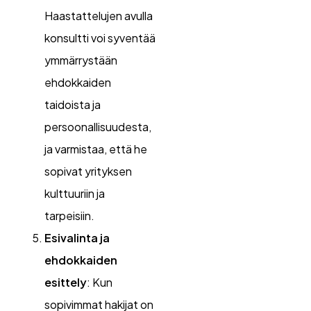
Haastattelujen avulla
konsultti voi syventää
ymmärrystään
ehdokkaiden
taidoista ja
persoonallisuudesta,
ja varmistaa, että he
sopivat yrityksen
kulttuuriin ja
tarpeisiin.
Esivalinta ja
ehdokkaiden
esittely
: Kun
sopivimmat hakijat on