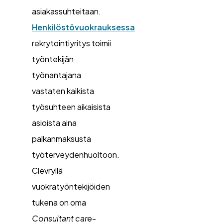
asiakassuhteitaan.
Henkilöstövuokrauksessa
rekrytointiyritys toimii
työntekijän
työnantajana
vastaten kaikista
työsuhteen aikaisista
asioista aina
palkanmaksusta
työterveydenhuoltoon.
Clevryllä
vuokratyöntekijöiden
tukena on oma
Consultant care
-