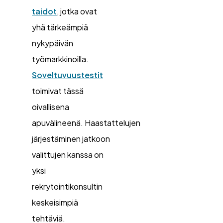
taidot
, jotka ovat
yhä tärkeämpiä
nykypäivän
työmarkkinoilla.
Soveltuvuustestit
toimivat tässä
oivallisena
apuvälineenä. Haastattelujen
järjestäminen jatkoon
valittujen kanssa on
yksi
rekrytointikonsultin
keskeisimpiä
tehtäviä.