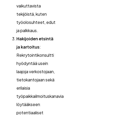
vaikuttavista
tekijöistä, kuten
työolosuhteet, edut
ja palkkaus.
Hakijoiden etsintä
ja kartoitus
:
Rekrytointikonsultti
hyödyntää usein
laajoja verkostojaan,
tietokantojaan sekä
erilaisia
työpaikkailmoituskanavia
löytääkseen
potentiaaliset