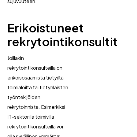
sujuvuuteen.
Erikoistuneet
rekrytointikonsultit
Joillakin
rekrytointikonsulteilla on
erikoisosaamista tietyiltä
toimialoilta tai tietynlaisten
työntekijöiden
rekrytoinnista. Esimerkiksi
IT-sektorilla toimivilla
rekrytointikonsulteilla voi
olla syvällinen ymmärrys