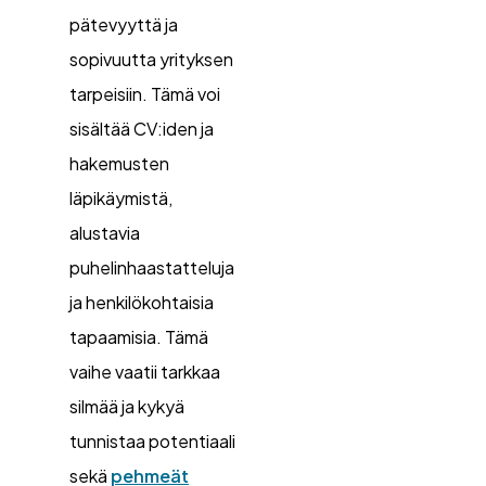
pätevyyttä ja
sopivuutta yrityksen
tarpeisiin. Tämä voi
sisältää CV:iden ja
hakemusten
läpikäymistä,
alustavia
puhelinhaastatteluja
ja henkilökohtaisia
tapaamisia. Tämä
vaihe vaatii tarkkaa
silmää ja kykyä
tunnistaa potentiaali
sekä
pehmeät