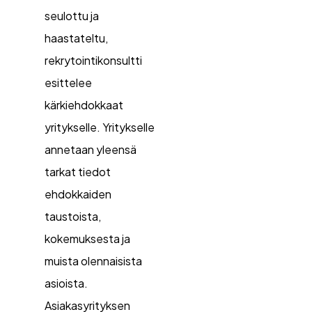
seulottu ja
haastateltu,
rekrytointikonsultti
esittelee
kärkiehdokkaat
yritykselle. Yritykselle
annetaan yleensä
tarkat tiedot
ehdokkaiden
taustoista,
kokemuksesta ja
muista olennaisista
asioista.
Asiakasyrityksen