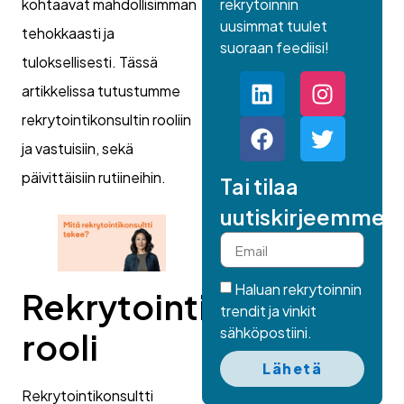
rekrytoinnin
kohtaavat mahdollisimman
uusimmat tuulet
tehokkaasti ja
suoraan feediisi!
tuloksellisesti. Tässä
artikkelissa tutustumme
rekrytointikonsultin rooliin
ja vastuisiin, sekä
päivittäisiin rutiineihin.
Tai tilaa
uutiskirjeemme.
Haluan rekrytoinnin
Rekrytointikonsultin
trendit ja vinkit
sähköpostiini.
rooli
Lähetä
Rekrytointikonsultti