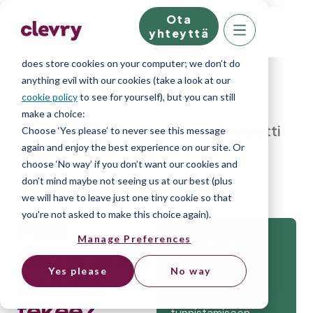
Ota
We know right? These cookie pop-ups can really
yhteyttä
ruin your visit, so we’ll make this quick. This website
does store cookies on your computer; we don’t do
anything evil with our cookies (take a look at our
cookie policy
to see for yourself), but you can still
make a choice:
Home
»
Blog
»
Mitä rekrytointikonsultti
Choose ‘Yes please’ to never see this message
again and enjoy the best experience on our site. Or
tekee?
choose ‘No way’ if you don’t want our cookies and
don’t mind maybe not seeing us at our best (plus
we will have to leave just one tiny cookie so that
you're not asked to make this choice again).
Mitä
Manage Preferences
rekrytointik
Kaikki rekrytoinnin
Yes please
No way
onsultti
työkalut parhaiden
osaajien
tekee?
tunnistamiseen.