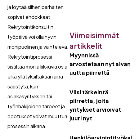
ja löytää siihen parhaiten
sopivat ehdokkaat.
Rekrytointikonsultin
Viimeisimmät
työpäivä voi olla hyvin
artikkelit
monipuolinen ja vaihteleva.
Myynnissä
Rekrytointiprosessi
arvostetaan nyt aivan
sisältää monia liikkuvia osia,
uutta piirrettä
eikä yllätyksiltäkään aina
säästytä, kun
Viisi tärkeintä
asiakasyrityksen tai
piirrettä, joita
työnhakijoiden tarpeet ja
yritykset arvioivat
odotukset voivat muuttua
juuri nyt
prosessin aikana.
Henkilöarviointityökalut