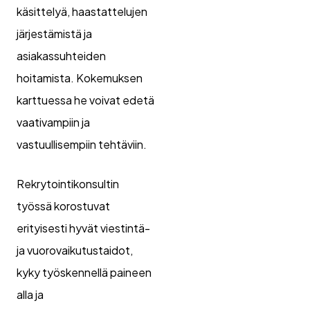
käsittelyä, haastattelujen
järjestämistä ja
asiakassuhteiden
hoitamista. Kokemuksen
karttuessa he voivat edetä
vaativampiin ja
vastuullisempiin tehtäviin.
Rekrytointikonsultin
työssä korostuvat
erityisesti hyvät viestintä-
ja vuorovaikutustaidot,
kyky työskennellä paineen
alla ja