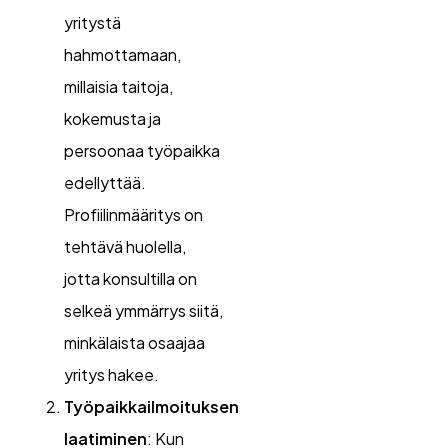
yritystä
hahmottamaan,
millaisia taitoja,
kokemusta ja
persoonaa työpaikka
edellyttää.
Profiilinmääritys on
tehtävä huolella,
jotta konsultilla on
selkeä ymmärrys siitä,
minkälaista osaajaa
yritys hakee.
Työpaikkailmoituksen
laatiminen
: Kun