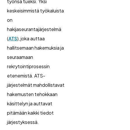
työnsä tueksi. Yksi
keskeisimmistä työkaluista
on
hakijaseurantajärjestelmä
(
ATS
), joka auttaa
hallitsemaan hakemuksia ja
seuraamaan
rekrytointiprosessin
etenemistä. ATS-
järjestelmät mahdollistavat
hakemusten tehokkaan
käsittelyn ja auttavat
pitämään kaikki tiedot
järjestyksessä.