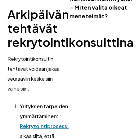
– Miten valita oikeat
Arkipäivän
menetelmät?
tehtävät
rekrytointikonsulttina
Rekrytointikonsultin
tehtävät voidaan jakaa
seuraaviin keskeisiin
vaiheisiin:
Yrityksen tarpeiden
ymmärtäminen
:
Rekrytointiprosessi
alkaa siitä, että