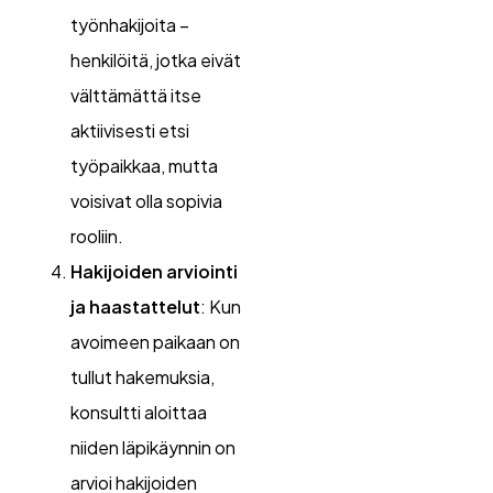
työnhakijoita –
henkilöitä, jotka eivät
välttämättä itse
aktiivisesti etsi
työpaikkaa, mutta
voisivat olla sopivia
rooliin.
Hakijoiden arviointi
ja haastattelut
: Kun
avoimeen paikaan on
tullut hakemuksia,
konsultti aloittaa
niiden läpikäynnin on
arvioi hakijoiden