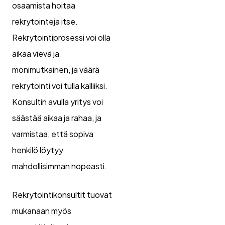
osaamista hoitaa
rekrytointeja itse.
Rekrytointiprosessi voi olla
aikaa vievä ja
monimutkainen, ja väärä
rekrytointi voi tulla kalliiksi.
Konsultin avulla yritys voi
säästää aikaa ja rahaa, ja
varmistaa, että sopiva
henkilö löytyy
mahdollisimman nopeasti.
Rekrytointikonsultit tuovat
mukanaan myös