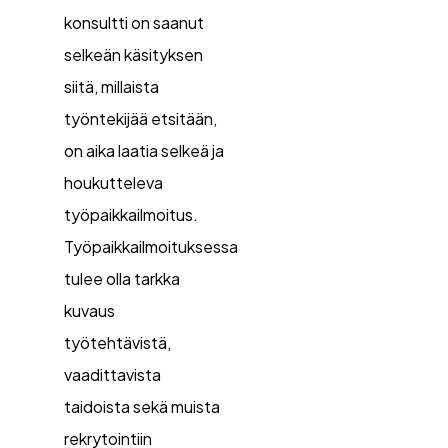
konsultti on saanut
selkeän käsityksen
siitä, millaista
työntekijää etsitään,
on aika laatia selkeä ja
houkutteleva
työpaikkailmoitus.
Työpaikkailmoituksessa
tulee olla tarkka
kuvaus
työtehtävistä,
vaadittavista
taidoista sekä muista
rekrytointiin