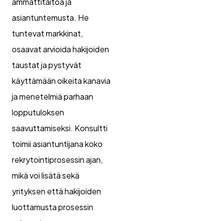
ammattitaitoa ja
asiantuntemusta. He
tuntevat markkinat,
osaavat arvioida hakijoiden
taustat ja pystyvät
käyttämään oikeita kanavia
ja menetelmiä parhaan
lopputuloksen
saavuttamiseksi. Konsultti
toimii asiantuntijana koko
rekrytointiprosessin ajan,
mikä voi lisätä sekä
yrityksen että hakijoiden
luottamusta prosessin