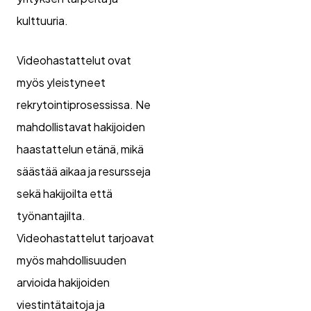
kulttuuria.
Videohastattelut ovat
myös yleistyneet
rekrytointiprosessissa. Ne
mahdollistavat hakijoiden
haastattelun etänä, mikä
säästää aikaa ja resursseja
sekä hakijoilta että
työnantajilta.
Videohastattelut tarjoavat
myös mahdollisuuden
arvioida hakijoiden
viestintätaitoja ja