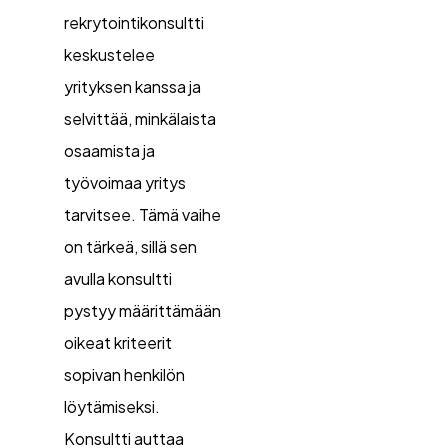
rekrytointikonsultti
keskustelee
yrityksen kanssa ja
selvittää, minkälaista
osaamista ja
työvoimaa yritys
tarvitsee. Tämä vaihe
on tärkeä, sillä sen
avulla konsultti
pystyy määrittämään
oikeat kriteerit
sopivan henkilön
löytämiseksi.
Konsultti auttaa