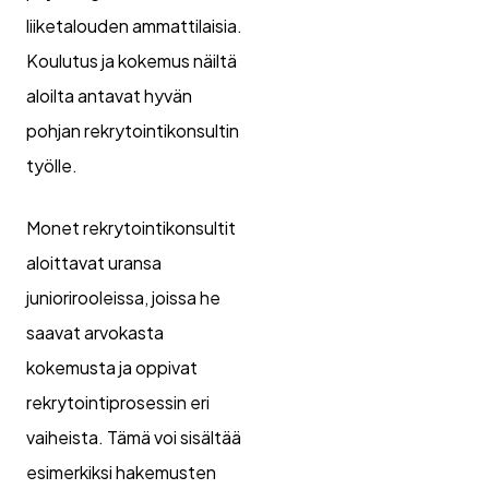
liiketalouden ammattilaisia.
Koulutus ja kokemus näiltä
aloilta antavat hyvän
pohjan rekrytointikonsultin
työlle.
Monet rekrytointikonsultit
aloittavat uransa
juniorirooleissa, joissa he
saavat arvokasta
kokemusta ja oppivat
rekrytointiprosessin eri
vaiheista. Tämä voi sisältää
esimerkiksi hakemusten