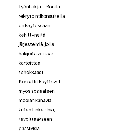
työnhakijat. Monilla
rekrytointikonsulteilla
on käytössään
kehittyneitä
järjestelmiä, joilla
hakijoita voidaan
kartoittaa
tehokkaasti.
Konsultit käyttävät
myös sosiaalisen
median kanavia,
kuten LinkedIniä,
tavoittaakseen
passiivisia