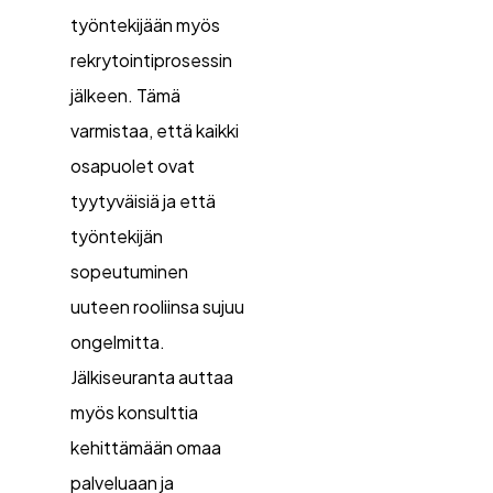
työntekijään myös
rekrytointiprosessin
jälkeen. Tämä
varmistaa, että kaikki
osapuolet ovat
tyytyväisiä ja että
työntekijän
sopeutuminen
uuteen rooliinsa sujuu
ongelmitta.
Jälkiseuranta auttaa
myös konsulttia
kehittämään omaa
palveluaan ja