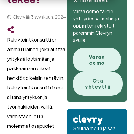
Varaa demo tai ole
Clevry
3 syyskuun, 2024
yhteydessä meihin ja
opi, miten rekrytoit
paremmin Clevryn
Rekrytointikonsultti on
avulla.
ammattilainen, joka auttaa
Varaa
yrityksiä löytämään ja
demo
palkkaamaan oikeat
henkilöt oikeisiin tehtäviin.
Ota
yhteyttä
Rekrytointikonsultti toimii
siltana yrityksen ja
työnhakijoiden välillä,
varmistaen, että
molemmat osapuolet
Seuraa meitä ja saa