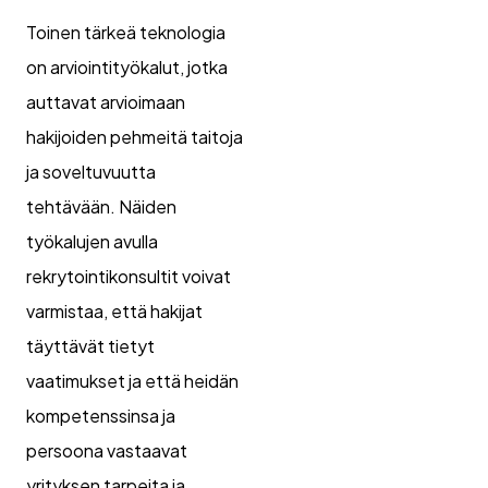
Toinen tärkeä teknologia
on arviointityökalut, jotka
auttavat arvioimaan
hakijoiden pehmeitä taitoja
ja soveltuvuutta
tehtävään. Näiden
työkalujen avulla
rekrytointikonsultit voivat
varmistaa, että hakijat
täyttävät tietyt
vaatimukset ja että heidän
kompetenssinsa ja
persoona vastaavat
yrityksen tarpeita ja