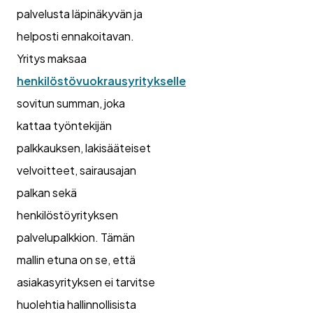
palvelusta läpinäkyvän ja
helposti ennakoitavan.
Yritys maksaa
henkilöstövuokrausyritykselle
sovitun summan, joka
kattaa työntekijän
palkkauksen, lakisääteiset
velvoitteet, sairausajan
palkan sekä
henkilöstöyrityksen
palvelupalkkion. Tämän
mallin etuna on se, että
asiakasyrityksen ei tarvitse
huolehtia hallinnollisista