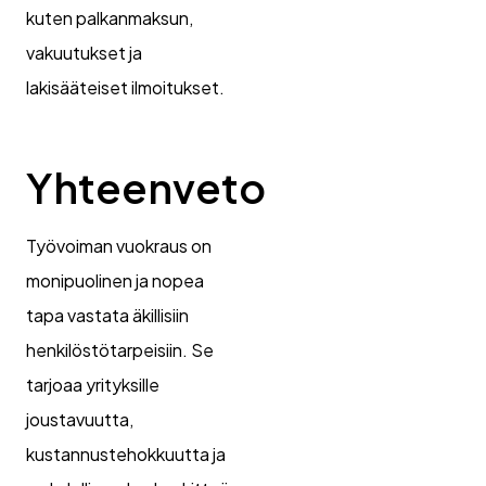
kuten palkanmaksun,
vakuutukset ja
lakisääteiset ilmoitukset.
Yhteenveto
Työvoiman vuokraus on
monipuolinen ja nopea
tapa vastata äkillisiin
henkilöstötarpeisiin. Se
tarjoaa yrityksille
joustavuutta,
kustannustehokkuutta ja