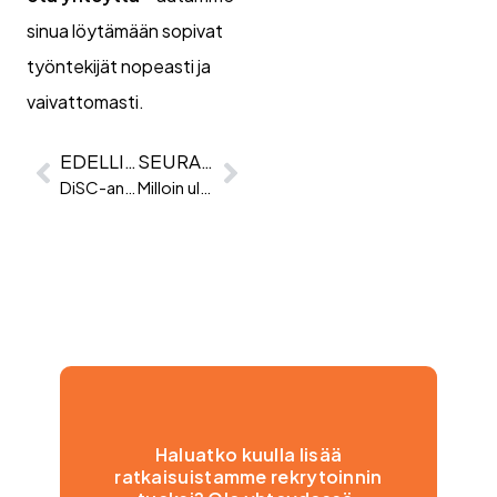
sinua löytämään sopivat
työntekijät nopeasti ja
vaivattomasti.
EDELLINEN
SEURAAVA
DiSC-analyysin rajat rekrytoinnissa – Mitä sinun tulee tietää
Milloin ulkoistettu HR on hyvä ratkaisu?
Haluatko kuulla lisää
ratkaisuistamme rekrytoinnin