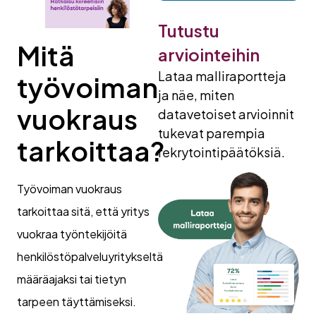
Tutustu
Mitä
arviointeihin
Lataa malliraportteja
työvoiman
ja näe, miten
vuokraus
datavetoiset arvioinnit
tukevat parempia
tarkoittaa?
rekrytointipäätöksiä.
Työvoiman vuokraus
tarkoittaa sitä, että yritys
vuokraa työntekijöitä
henkilöstöpalveluyritykseltä
määräajaksi tai tietyn
tarpeen täyttämiseksi.