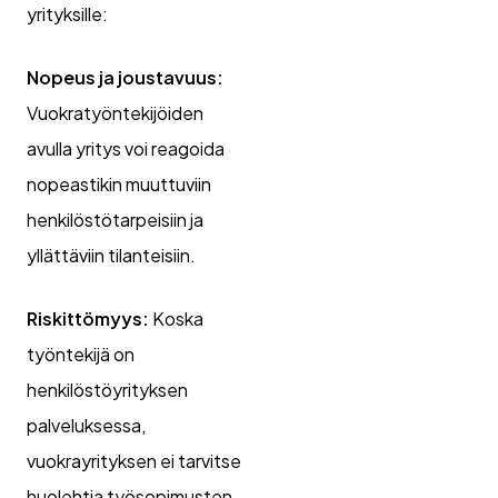
yrityksille:
Nopeus ja joustavuus:
Vuokratyöntekijöiden
avulla yritys voi reagoida
nopeastikin muuttuviin
henkilöstötarpeisiin ja
yllättäviin tilanteisiin.
Riskittömyys:
Koska
työntekijä on
henkilöstöyrityksen
palveluksessa,
vuokrayrityksen ei tarvitse
huolehtia työsopimusten