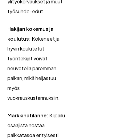
ylityökorvaukset ja muut
työsuhde-edut.
Hakijan kokemus ja
koulutus:
Kokeneet ja
hyvin koulutetut
työntekijät voivat
neuvotella paremman
palkan, mikä heijastuu
myös
vuokrauskustannuksiin.
Markkinatilanne:
Kilpailu
osaajista nostaa
palkkatasoa erityisesti