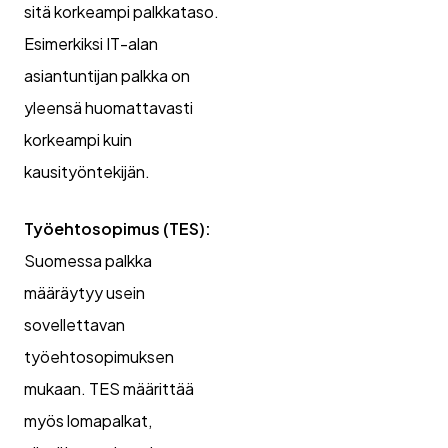
sitä korkeampi palkkataso.
Esimerkiksi IT-alan
asiantuntijan palkka on
yleensä huomattavasti
korkeampi kuin
kausityöntekijän.
Työehtosopimus (TES):
Suomessa palkka
määräytyy usein
sovellettavan
työehtosopimuksen
mukaan. TES määrittää
myös lomapalkat,