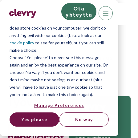
Ota
We know right? These cookie pop-ups can really
yhteyttä
ruin your visit, so we’ll make this quick. This website
does store cookies on your computer; we don’t do
anything evil with our cookies (take a look at our
cookie policy
to see for yourself), but you can still
make a choice:
Home
»
Blog
»
Työvoiman vuokraus
Choose ‘Yes please’ to never see this message
again and enjoy the best experience on our site. Or
ratkaisuna henkilöstötarpeisiin
choose ‘No way’ if you don’t want our cookies and
don’t mind maybe not seeing us at our best (plus
we will have to leave just one tiny cookie so that
you're not asked to make this choice again).
Työvoiman
Manage Preferences
vuokraus
Kaikki rekrytoinnin
Yes please
No way
ratkaisuna
työkalut parhaiden
osaajien
henkilöstöt
tunnistamiseen.