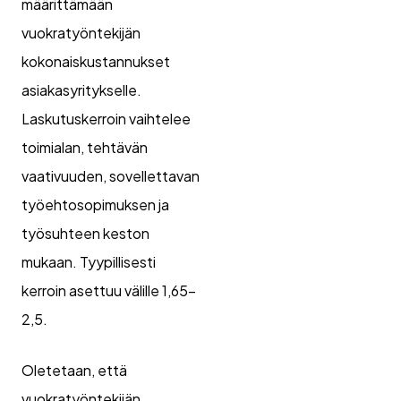
määrittämään
vuokratyöntekijän
kokonaiskustannukset
asiakasyritykselle.
Laskutuskerroin vaihtelee
toimialan, tehtävän
vaativuuden, sovellettavan
työehtosopimuksen ja
työsuhteen keston
mukaan. Tyypillisesti
kerroin asettuu välille 1,65–
2,5.
Oletetaan, että
vuokratyöntekijän