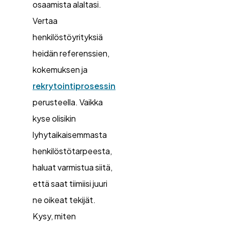
osaamista alaltasi.
Vertaa
henkilöstöyrityksiä
heidän referenssien,
kokemuksen ja
rekrytointiprosessin
perusteella. Vaikka
kyse olisikin
lyhytaikaisemmasta
henkilöstötarpeesta,
haluat varmistua siitä,
että saat tiimiisi juuri
ne oikeat tekijät.
Kysy, miten