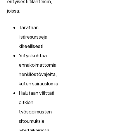
erityisesti tilanteisiin,
joissa:
Tarvitaan
lisäresursseja
kiireellisesti
Yritys kohtaa
ennakoimattomia
henkilöstövajeita,
kuten sairauslomia
Halutaan välttää
pitkien
työsopimusten
sitoumuksia
lyhytaikaisissa