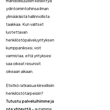
mahdollisuuden keskittyä
ydintoimintoihinsa ilman
ylimääräistä hallinnollista
taakkaa. Kun valitset
luotettavan
henkilöstöpalveluyrityksen
kumppaniksesi, voit
varmistaa, että yrityksesi
saa oikeat resurssit
oikeaan aikaan.
Etsitkö ratkaisua kiireellisiin
henkilöstötarpeisiin?
Tutustu palveluihimme ja
ota yhteyttä
– autamme