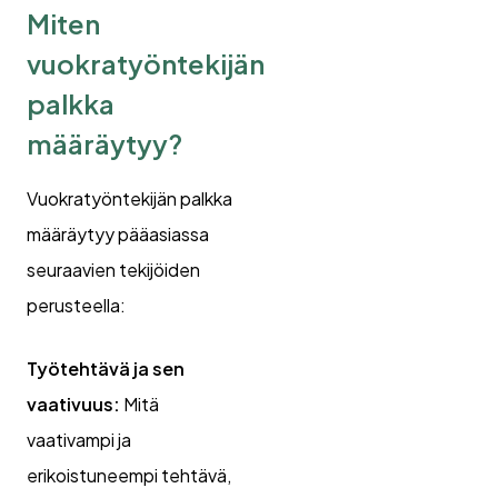
Miten
vuokratyöntekijän
palkka
määräytyy?
Vuokratyöntekijän palkka
määräytyy pääasiassa
seuraavien tekijöiden
perusteella:
Työtehtävä ja sen
vaativuus:
Mitä
vaativampi ja
erikoistuneempi tehtävä,