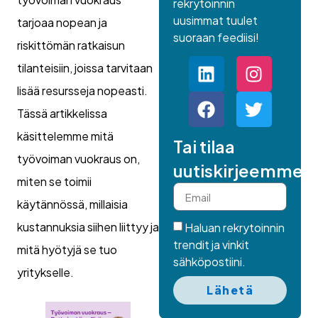
rekrytoinnin
uusimmat tuulet
tarjoaa nopean ja
suoraan feediisi!
riskittömän ratkaisun
tilanteisiin, joissa tarvitaan
lisää resursseja nopeasti.
Tässä artikkelissa
käsittelemme mitä
Tai tilaa
työvoiman vuokraus on,
uutiskirjeemme.
miten se toimii
käytännössä, millaisia
kustannuksia siihen liittyy ja
Haluan rekrytoinnin
trendit ja vinkit
mitä hyötyjä se tuo
sähköpostiini.
yritykselle.
Lähetä