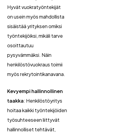
Hyvät vuokratyöntekijät
on usein myös mahdollista
sisäistää yrityksen omiksi
työntekijöiksi, mikäli tarve
osoittautuu
pysyvämmäksi. Näin
henkilöstövuokraus toimii
myös rekrytointikanavana.
Kevyempi hallinnollinen
taakka
: Henkilöstöyritys
hoitaa kaikki työntekijöiden
työsuhteeseen liittyvät
hallinnolliset tehtävät,