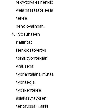
rekrytoiva esihenkilö
vielä haastattelee ja
tekee
henkilövalinnan.
Työsuhteen
hallinta:
Henkilöstöyritys
toimii työntekijän
virallisena
työnantajana, mutta
työntekijä
työskentelee
asiakasyrityksen
tehtävissä. Kaikki