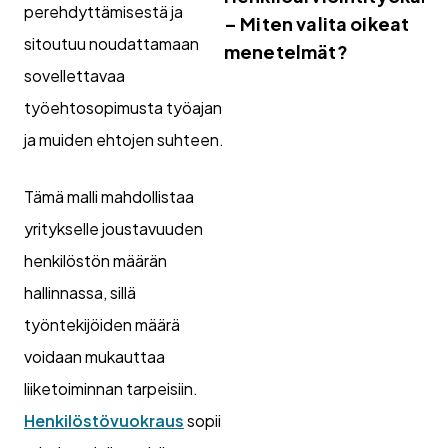
perehdyttämisestä ja
– Miten valita oikeat
sitoutuu noudattamaan
menetelmät?
sovellettavaa
työehtosopimusta työajan
ja muiden ehtojen suhteen.
Tämä malli mahdollistaa
yritykselle joustavuuden
henkilöstön määrän
hallinnassa, sillä
työntekijöiden määrä
voidaan mukauttaa
liiketoiminnan tarpeisiin.
Henkilöstövuokraus
sopii