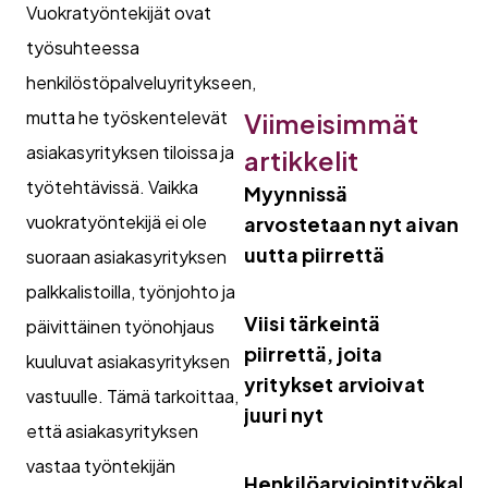
Vuokratyöntekijät ovat
työsuhteessa
henkilöstöpalveluyritykseen,
mutta he työskentelevät
Viimeisimmät
asiakasyrityksen tiloissa ja
artikkelit
työtehtävissä. Vaikka
Myynnissä
vuokratyöntekijä ei ole
arvostetaan nyt aivan
uutta piirrettä
suoraan asiakasyrityksen
palkkalistoilla, työnjohto ja
Viisi tärkeintä
päivittäinen työnohjaus
piirrettä, joita
kuuluvat asiakasyrityksen
yritykset arvioivat
vastuulle. Tämä tarkoittaa,
juuri nyt
että asiakasyrityksen
vastaa työntekijän
Henkilöarviointityökalut