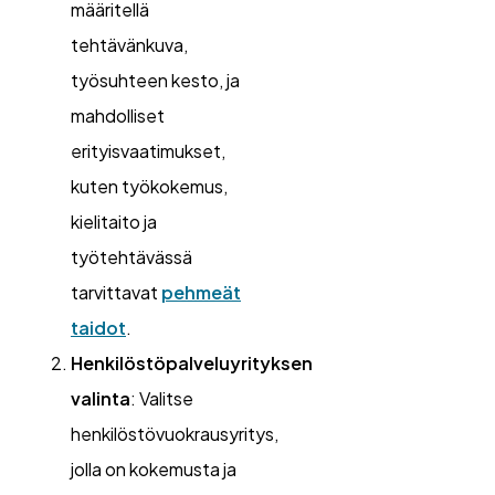
määritellä
tehtävänkuva,
työsuhteen kesto, ja
mahdolliset
erityisvaatimukset,
kuten työkokemus,
kielitaito ja
työtehtävässä
tarvittavat
pehmeät
taidot
.
Henkilöstöpalveluyrityksen
valinta
: Valitse
henkilöstövuokrausyritys,
jolla on kokemusta ja