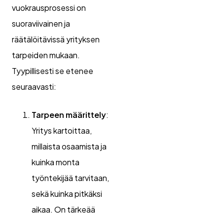
vuokrausprosessi on
suoraviivainen ja
räätälöitävissä yrityksen
tarpeiden mukaan.
Tyypillisesti se etenee
seuraavasti:
Tarpeen määrittely
:
Yritys kartoittaa,
millaista osaamista ja
kuinka monta
työntekijää tarvitaan,
sekä kuinka pitkäksi
aikaa. On tärkeää