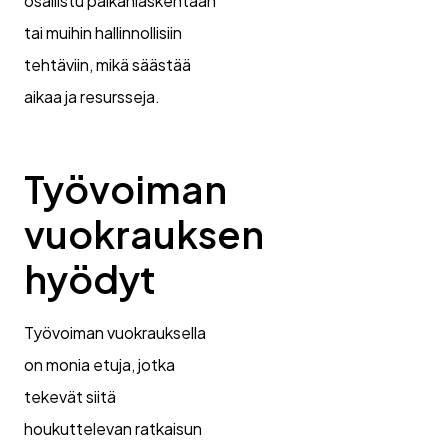
osallistu palkanlaskentaan
tai muihin hallinnollisiin
tehtäviin, mikä säästää
aikaa ja resursseja.
Työvoiman
vuokrauksen
hyödyt
Työvoiman vuokrauksella
on monia etuja, jotka
tekevät siitä
houkuttelevan ratkaisun