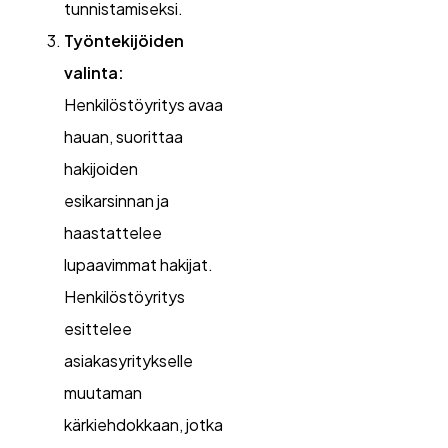
tunnistamiseksi.
Työntekijöiden
valinta:
Henkilöstöyritys avaa
hauan, suorittaa
hakijoiden
esikarsinnan ja
haastattelee
lupaavimmat hakijat.
Henkilöstöyritys
esittelee
asiakasyritykselle
muutaman
kärkiehdokkaan, jotka