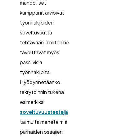
mahdolliset
kumppanit arvioivat
työnhakijoiden
soveltuvuutta
tehtävään ja miten he
tavoittavat myös
passiivisia
työnhakijoita.
Hyödynnetäänkö
rekrytoinnin tukena
esimerkiksi
soveltuvuustestejä
tai muita menetelmiä
parhaiden osaajien