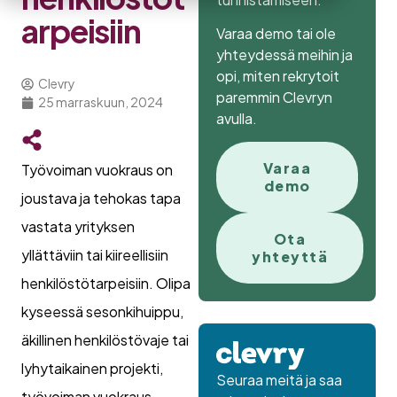
arpeisiin
Varaa demo tai ole
yhteydessä meihin ja
opi, miten rekrytoit
Clevry
paremmin Clevryn
25 marraskuun, 2024
avulla.
Varaa
Työvoiman vuokraus on
demo
joustava ja tehokas tapa
vastata yrityksen
Ota
yllättäviin tai kiireellisiin
yhteyttä
henkilöstötarpeisiin. Olipa
kyseessä sesonkihuippu,
äkillinen henkilöstövaje tai
lyhytaikainen projekti,
Seuraa meitä ja saa
työvoiman vuokraus