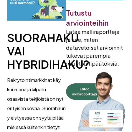
Tutustu
arviointeihin
Lataa malliraportteja
SUORAHAKU
ja näe, miten
VAI
datavetoiset arvioinnit
tukevat parempia
HYBRIDIHAKU?
rekrytointipäätöksiä.
Rekrytointimarkkinat käy
kuumana ja kilpailu
osaavista tekjiöistä on nyt
erityisen kovaa. Suorahaun
yleistyessä on syytä pitää
mielessä kuitenkin tietyt