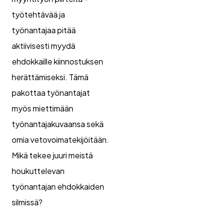
työtehtävää ja
työnantajaa pitää
aktiivisesti myydä
ehdokkaille kiinnostuksen
herättämiseksi. Tämä
pakottaa työnantajat
myös miettimään
työnantajakuvaansa sekä
omia vetovoimatekijöitään.
Mikä tekee juuri meistä
houkuttelevan
työnantajan ehdokkaiden
silmissä?