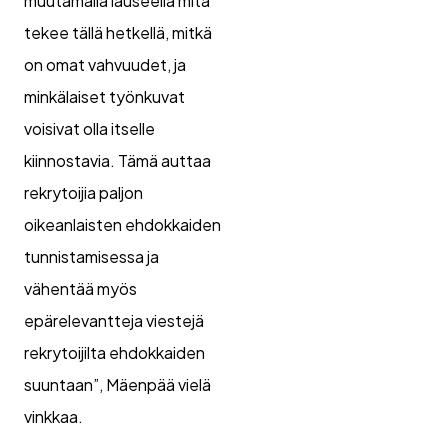
muutamalla lauseella mitä
tekee tällä hetkellä, mitkä
on omat vahvuudet, ja
minkälaiset työnkuvat
voisivat olla itselle
kiinnostavia. Tämä auttaa
rekrytoijia paljon
oikeanlaisten ehdokkaiden
tunnistamisessa ja
vähentää myös
epärelevantteja viestejä
rekrytoijilta ehdokkaiden
suuntaan”, Mäenpää vielä
vinkkaa.