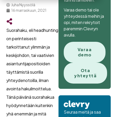
Juha Nyyssölä
Varaa demo tai ole
16 marraskuun, 2021
yhteydessä meihin ja
opi, miten rekrytoit
paremmin Clevryn
Suorahaku, eli headhunting
avulla.
on perinteisesti
tarkoittanut ylimmän ja
Varaa
demo
keskijohdon, tai vaativien
asiantuntijapositioiden
Ota
täyttämistä suorilla
yhteyttä
yhteydenotoilla, ilman
avointa hakuilmoittelua.
Tänä päivänä suorahakua
hyödynnetään kuitenkin
Seuraa meitä ja saa
yhä enemmän ja mitä