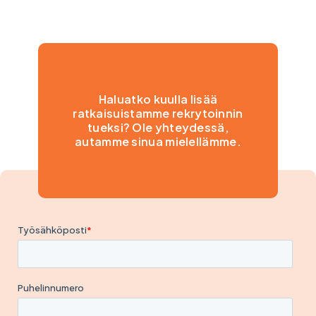
Haluatko kuulla lisää
ratkaisuistamme rekrytoinnin
tueksi? Ole yhteydessä,
autamme sinua mielellämme.