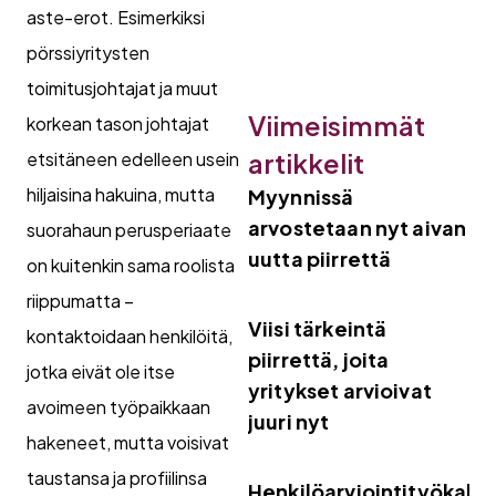
aste-erot. Esimerkiksi
pörssiyritysten
toimitusjohtajat ja muut
Viimeisimmät
korkean tason johtajat
artikkelit
etsitäneen edelleen usein
hiljaisina hakuina, mutta
Myynnissä
arvostetaan nyt aivan
suorahaun perusperiaate
uutta piirrettä
on kuitenkin sama roolista
riippumatta –
Viisi tärkeintä
kontaktoidaan henkilöitä,
piirrettä, joita
jotka eivät ole itse
yritykset arvioivat
avoimeen työpaikkaan
juuri nyt
hakeneet, mutta voisivat
taustansa ja profiilinsa
Henkilöarviointityökalut