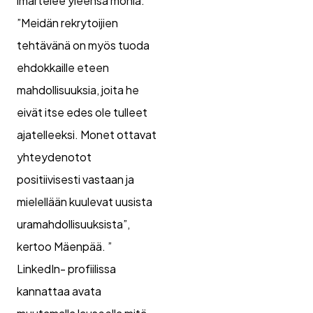
imartelee yleensä monia.
”Meidän rekrytoijien
tehtävänä on myös tuoda
ehdokkaille eteen
mahdollisuuksia, joita he
eivät itse edes ole tulleet
ajatelleeksi. Monet ottavat
yhteydenotot
positiivisesti vastaan ja
mielellään kuulevat uusista
uramahdollisuuksista”,
kertoo Mäenpää. ”
LinkedIn- profiilissa
kannattaa avata