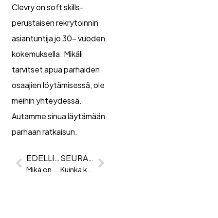
Clevry on soft skills-
perustaisen rekrytoinnin
asiantuntija jo 30- vuoden
kokemuksella. Mikäli
tarvitset apua parhaiden
osaajien löytämisessä, ole
meihin yhteydessä.
Autamme sinua läytämään
parhaan ratkaisun.
EDELLINEN
SEURAAVA
Mikä on soveltuvuustestien roi?
Kuinka keskustella palkasta?