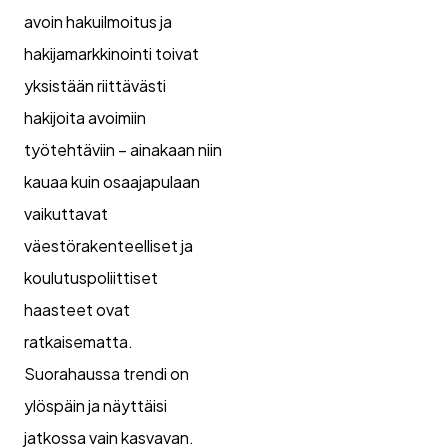
avoin hakuilmoitus ja
hakijamarkkinointi toivat
yksistään riittävästi
hakijoita avoimiin
työtehtäviin – ainakaan niin
kauaa kuin osaajapulaan
vaikuttavat
väestörakenteelliset ja
koulutuspoliittiset
haasteet ovat
ratkaisematta.
Suorahaussa trendi on
ylöspäin ja näyttäisi
jatkossa vain kasvavan.