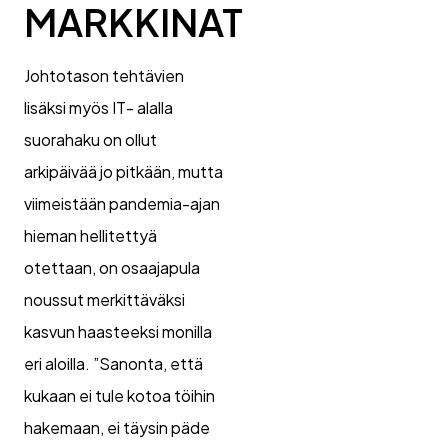
MARKKINAT
Johtotason tehtävien
lisäksi myös IT- alalla
suorahaku on ollut
arkipäivää jo pitkään, mutta
viimeistään pandemia-ajan
hieman hellitettyä
otettaan, on osaajapula
noussut merkittäväksi
kasvun haasteeksi monilla
eri aloilla. ”Sanonta, että
kukaan ei tule kotoa töihin
hakemaan, ei täysin päde