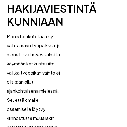
HAKIJAVIESTINTÄ
KUNNIAAN
Monia houkutellaan nyt
vaihtamaan työpaikkaa, ja
monet ovat myös valmiita
käymään keskusteluita,
vaikka työpaikan vaihto ei
oliskaan ollut
ajankohtaisena mielessä.
Se, että omalle
osaamiselle löytyy
kiinnostusta muuallakin,