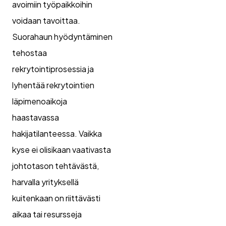
avoimiin työpaikkoihin
voidaan tavoittaa.
Suorahaun hyödyntäminen
tehostaa
rekrytointiprosessia ja
lyhentää rekrytointien
läpimenoaikoja
haastavassa
hakijatilanteessa. Vaikka
kyse ei olisikaan vaativasta
johtotason tehtävästä,
harvalla yrityksellä
kuitenkaan on riittävästi
aikaa tai resursseja