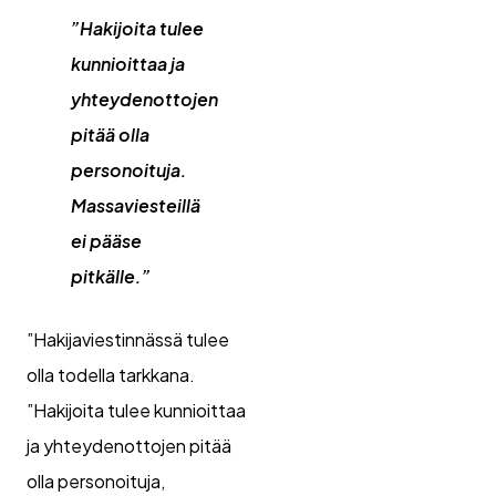
”Hakijoita tulee
kunnioittaa ja
yhteydenottojen
pitää olla
personoituja.
Massaviesteillä
ei pääse
pitkälle.”
”Hakijaviestinnässä tulee
olla todella tarkkana.
”Hakijoita tulee kunnioittaa
ja yhteydenottojen pitää
olla personoituja,