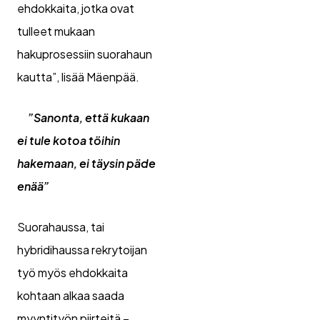
ehdokkaita, jotka ovat
tulleet mukaan
hakuprosessiin suorahaun
kautta”, lisää Mäenpää.
”Sanonta, että kukaan
ei tule kotoa töihin
hakemaan, ei täysin päde
enää”
Suorahaussa, tai
hybridihaussa rekrytoijan
työ myös ehdokkaita
kohtaan alkaa saada
myyntityön piirteitä –