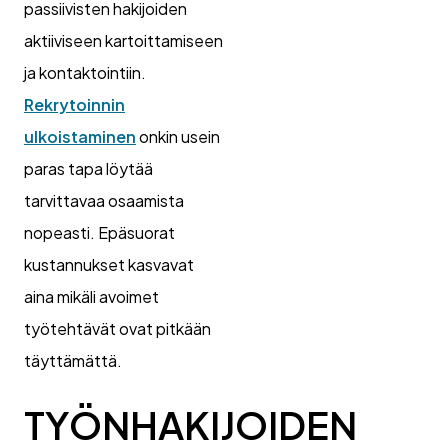
passiivisten hakijoiden
aktiiviseen kartoittamiseen
ja kontaktointiin.
Rekrytoinnin
ulkoistaminen
onkin usein
paras tapa löytää
tarvittavaa osaamista
nopeasti. Epäsuorat
kustannukset kasvavat
aina mikäli avoimet
työtehtävät ovat pitkään
täyttämättä.
TYÖNHAKIJOIDEN