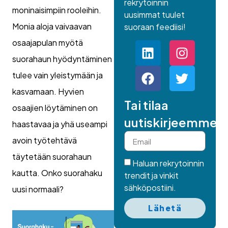
rekrytoinnin
moninaisimpiin rooleihin.
uusimmat tuulet
Monia aloja vaivaavan
suoraan feediisi!
osaajapulan myötä
suorahaun hyödyntäminen
tulee vain yleistymään ja
kasvamaan. Hyvien
Tai tilaa
osaajien löytäminen on
uutiskirjeemme.
haastavaa ja yhä useampi
avoin työtehtävä
täytetään suorahaun
Haluan rekrytoinnin
kautta. Onko suorahaku
trendit ja vinkit
sähköpostiini.
uusi normaali?
Lähetä