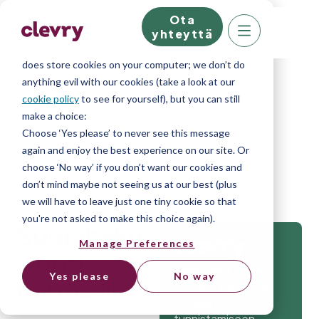
Ota
We know right? These cookie pop-ups can really
yhteyttä
ruin your visit, so we’ll make this quick. This website
does store cookies on your computer; we don’t do
anything evil with our cookies (take a look at our
cookie policy
to see for yourself), but you can still
make a choice:
Home
»
Blog
»
Suorahaku – uusi
Choose ‘Yes please’ to never see this message
again and enjoy the best experience on our site. Or
normaali?
choose ‘No way’ if you don’t want our cookies and
don’t mind maybe not seeing us at our best (plus
we will have to leave just one tiny cookie so that
you're not asked to make this choice again).
Suorahaku
Manage Preferences
– uusi
Kaikki rekrytoinnin
Yes please
No way
normaali?
työkalut parhaiden
osaajien
tunnistamiseen.