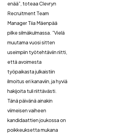
enää”, toteaa Clevryn
Recruitment Team
Manager Tiia Mäenpää
pilke silmäkulmassa. ”Vielä
muutama vuosi sitten
useimpiin työtehtäviin riitti,
että avoimesta
työpaikasta julkaistiin
ilmoitus eri kanaviin, ja hyviä
hakijoita tuli riittävästi.
Tänä päivänä ainakin
viimeisen vaiheen
kandidaattien joukossa on
poikkeuksetta mukana