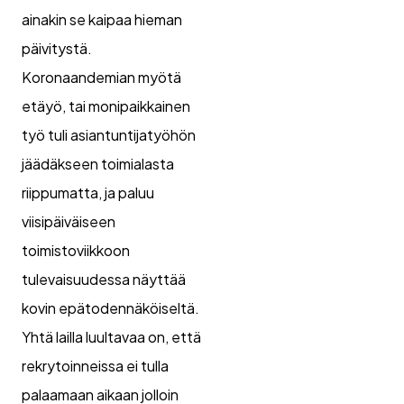
ainakin se kaipaa hieman
päivitystä.
Koronaandemian myötä
etäyö, tai monipaikkainen
työ tuli asiantuntijatyöhön
jäädäkseen toimialasta
riippumatta, ja paluu
viisipäiväiseen
toimistoviikkoon
tulevaisuudessa näyttää
kovin epätodennäköiseltä.
Yhtä lailla luultavaa on, että
rekrytoinneissa ei tulla
palaamaan aikaan jolloin