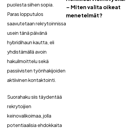
puolesta siihen sopia.
– Miten valita oikeat
Paras lopputulos
menetelmät?
saavutetaan rekrytoinnissa
usein tänä päivänä
hybridihaun kautta, eli
yhdistämällä avoin
hakuilmoittelu sekä
passiivisten työnhakijoiden
aktiivinen kontaktointi.
Suorahaku siis täydentää
rekrytoijien
keinovalikoimaa, jolla
potentiaalisia ehdokkaita