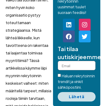
rekrytoinnin
uusimmat tuulet
miten hyvin koko
suoraan feediisi!
organisaatio pystyy
toteuttamaan
strategiaansa. Mistä
lähteä liikkeelle, kun
tavoitteena on rakentaa
Tai tilaa
tai laajentaa toimivaa
uutiskirjeemme.
myyntitiimiä? Tässä
artikkelissa käymme läpi
myynnin rekrytoinnin
Haluan rekrytoinnin
trendit ja vinkit
keskeiset vaiheet: miten
sähköpostiini.
määritellä tarpeet, millaisia
Lähetä
rooleja tiimiin tarvitaan,
mitä arvioida hakijoissa ja