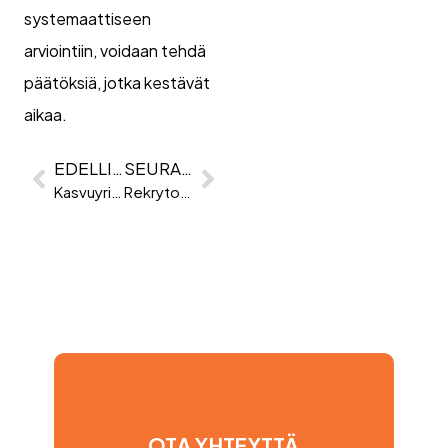
systemaattiseen
arviointiin, voidaan tehdä
päätöksiä, jotka kestävät
aikaa.
EDELLINEN
SEURAAVA
Kasvuyrityksen HR – mitä osaamista tarvitaan ja milloin?
Rekrytoinnin trendikatsaus: Q1 2025
OTA YHTEYTTÄ