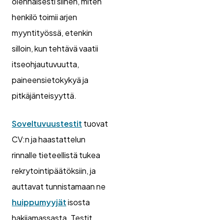
olennaisesti siihen, miten
henkilö toimii arjen
myyntityössä, etenkin
silloin, kun tehtävä vaatii
itseohjautuvuutta,
paineensietokykyä ja
pitkäjänteisyyttä.
Soveltuvuustestit
tuovat
CV:n ja haastattelun
rinnalle tieteellistä tukea
rekrytointipäätöksiin, ja
auttavat tunnistamaan ne
huippumyyjät
isosta
hakijamassasta. Testit