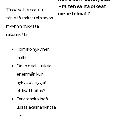
– Miten valita oikeat
Tässä vaiheessa on
menetelmät?
tärkeää tarkastella myös
myynnin nykyistä
rakennetta:
Toimiiko nykyinen
malli?
Onko asiakkuuksia
enemmän kuin
nykyiset myyjät
ehtivät hoitaa?
Tarvitaanko lisää
uusasiakashankintaa
vai