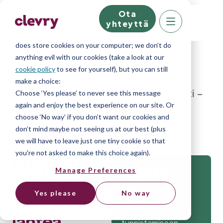
Ota
We know right? These cookie pop-ups can really
yhteyttä
ruin your visit, so we’ll make this quick. This website
does store cookies on your computer; we don’t do
anything evil with our cookies (take a look at our
cookie policy
to see for yourself), but you can still
make a choice:
Home
»
Blog
»
Myyntitiimin rekrytointi –
Choose ‘Yes please’ to never see this message
again and enjoy the best experience on our site. Or
mistä lähteä liikkeelle?
choose ‘No way’ if you don’t want our cookies and
don’t mind maybe not seeing us at our best (plus
we will have to leave just one tiny cookie so that
you're not asked to make this choice again).
Myyntitiimi
Manage Preferences
n rekrytointi
Kaikki rekrytoinnin
Yes please
No way
– mistä
työkalut parhaiden
osaajien
lähteä
tunnistamiseen.