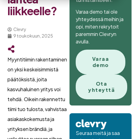
liikkeelle?
Varaa demo tai ole
yhteydessä meihin ja
opi, miten rekrytoit
Clevry
paremmin Clevryn
9 toukokuun, 2025
avulla.
Varaa
Myyntitiimin rakentaminen
demo
on yksi keskeisimmistä
päätöksistä, joita
Ota
kasvuhaluinen yritys voi
yhteyttä
tehdä. Oikein rakennettu
tiimi tuo tulosta, vahvistaa
asiakaskokemusta ja
yrityksen brändiä, ja
Seuraa meitä ja saa
vaikuttaa suoraan siihen,