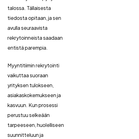
talossa. Tällaisesta
tiedosta opitaan, ja sen
avulla seuraavista
rekrytoinneista saadaan
entistä parempia.
Myyntitiimin rekrytointi
vaikuttaa suoraan
yrityksen tulokseen,
asiakaskokemukseen ja
kasvuun. Kun prosessi
perustuu selkeään
tarpeeseen, huolelliseen
suunnitteluun ja