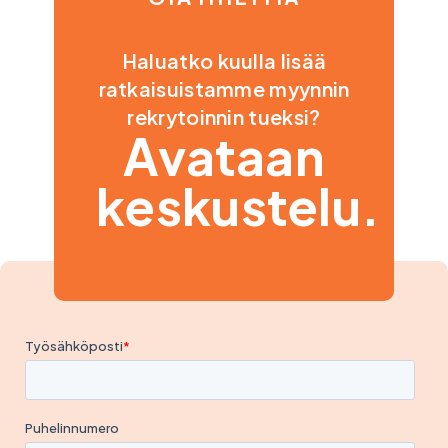
Haluatko kuulla lisää
ratkaisuistamme myynnin
rekrytoinnin tueksi?
Avataan
keskustelu.