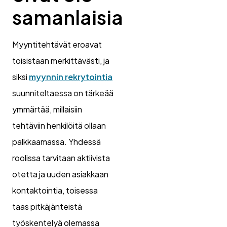
samanlaisia
Myyntitehtävät eroavat
toisistaan merkittävästi, ja
siksi
myynnin rekrytointia
suunniteltaessa on tärkeää
ymmärtää, millaisiin
tehtäviin henkilöitä ollaan
palkkaamassa. Yhdessä
roolissa tarvitaan aktiivista
otetta ja uuden asiakkaan
kontaktointia, toisessa
taas pitkäjänteistä
työskentelyä olemassa