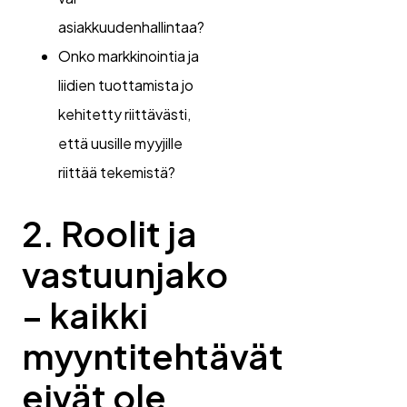
asiakkuudenhallintaa?
Onko markkinointia ja
liidien tuottamista jo
kehitetty riittävästi,
että uusille myyjille
riittää tekemistä?
2. Roolit ja
vastuunjako
– kaikki
myyntitehtävät
eivät ole