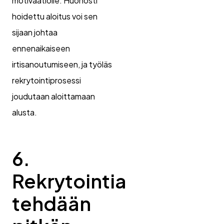
motivaatiolle. Huonosti
hoidettu aloitus voi sen
sijaan johtaa
ennenaikaiseen
irtisanoutumiseen, ja työläs
rekrytointiprosessi
joudutaan aloittamaan
alusta.
6.
Rekrytointia
tehdään