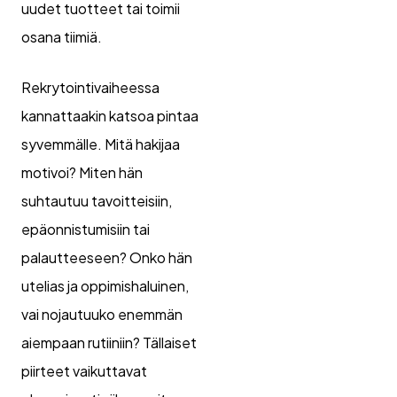
uudet tuotteet tai toimii
osana tiimiä.
Rekrytointivaiheessa
kannattaakin katsoa pintaa
syvemmälle. Mitä hakijaa
motivoi? Miten hän
suhtautuu tavoitteisiin,
epäonnistumisiin tai
palautteeseen? Onko hän
utelias ja oppimishaluinen,
vai nojautuuko enemmän
aiempaan rutiiniin? Tällaiset
piirteet vaikuttavat