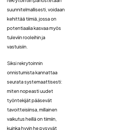
rekrytointiin panostetaan
suunnitelmallisesti, voidaan
kehittää tiimiä, jossa on
potentiaalia kasvaa myös
tuleviin rooleihin ja
vastuisiin.
Siksi rekrytoinnin
onnistumista kannattaa
seurata systemaattisesti:
miten nopeasti uudet
työntekijät pääsevät
tavoitteisiinsa, millainen
vaikutus heillä on tiimiin,
kuinka hyvin he pysyvät