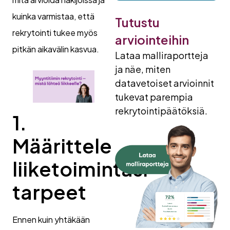
kuinka varmistaa, että
Tutustu
rekrytointi tukee myös
arviointeihin
pitkän aikavälin kasvua.
Lataa malliraportteja
ja näe, miten
datavetoiset arvioinnit
tukevat parempia
rekrytointipäätöksiä.
1.
Määrittele
liiketoimintasi
tarpeet
Ennen kuin yhtäkään