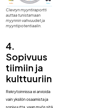
Clevryn myyntiraportti
auttaa tunistamaan
myynnin vahvuudet ja
myyntipotentiaalin.
4.
Sopivuus
tiimiin ja
kulttuuriin
Rekrytoinnissa ei arvioida
vain yksilön osaamista ja
sopivuutta, vaan myös sitä,