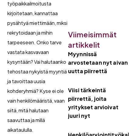
työpaikkailmoitusta
kirjoitetaan, kannattaa
pysähtyä miettimään, miksi
rekrytoidaan ja mihin
Viimeisimmät
tarpeeseen. Onko tarve
artikkelit
vastata kasvavaan
Myynnissä
kysyntään? Vai halutaanko
arvostetaan nyt aivan
uutta piirrettä
tehostaa nykyistä myyntiä
ja tavoittaa uusia
Viisi tärkeintä
kohderyhmiä? Kyse ei ole
piirrettä, joita
vain henkilömääristä, vaan
yritykset arvioivat
siitä, mitä halutaan
juuri nyt
saavuttaa ja millä
aikataululla.
Henkilöarviointityökalut