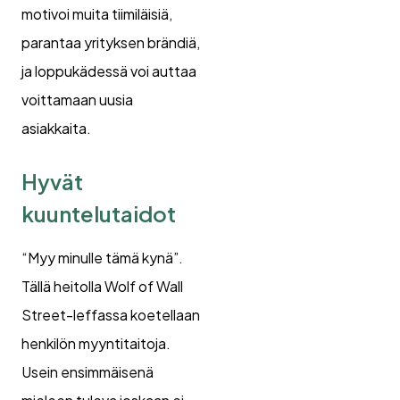
motivoi muita tiimiläisiä,
parantaa yrityksen brändiä,
ja loppukädessä voi auttaa
voittamaan uusia
asiakkaita.
Hyvät
kuuntelutaidot
“Myy minulle tämä kynä”.
Tällä heitolla Wolf of Wall
Street-leffassa koetellaan
henkilön myyntitaitoja.
Usein ensimmäisenä