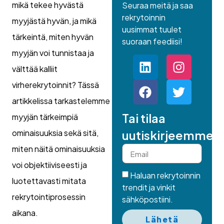
mikä tekee hyvästä
Seuraa meitä ja saa
rekrytoinnin
myyjästä hyvän, ja mikä
uusimmat tuulet
tärkeintä, miten hyvän
suoraan feediisi!
myyjän voi tunnistaa ja
välttää kalliit
virherekrytoinnit? Tässä
artikkelissa tarkastelemme
Tai tilaa
myyjän tärkeimpiä
ominaisuuksia sekä sitä,
uutiskirjeemme.
miten näitä ominaisuuksia
voi objektiiviseesti ja
Haluan rekrytoinnin
luotettavasti mitata
trendit ja vinkit
rekrytointiprosessin
sähköpostiini.
aikana.
Lähetä