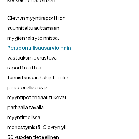
keskeiseen asemaan.
Clevryn myyntiraportti on
suunniteltu auttamaan
myyjien rekrytoinnissa.
Persoonallisuusarvioinnin
vastauksiin perustuva
raportti auttaa
tunnistamaan hakijat joiden
persoonallisuus ja
myyntipotentiaali tukevat
parhaalla tavalla
myyntiroolissa
menestymistä. Clevryn yli
30 vuoden tieteellinen