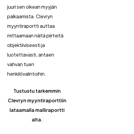
juuri sen oikean myyjän
palkaamista. Clevryn
myyntiraportti auttaa
mittaamaan näitä piirteitä
objektiiviseesti ja
luotettavasti, antaen
vahvan tuen
henkilövalintoihin.
Tustustu tarkemmin
Clevryn myyntiraporttiin
lataamalla malliraportti
alta.