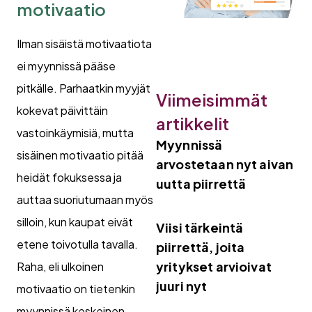
motivaatio
Ilman sisäistä motivaatiota
ei myynnissä pääse
pitkälle. Parhaatkin myyjät
Viimeisimmät
kokevat päivittäin
artikkelit
vastoinkäymisiä, mutta
Myynnissä
sisäinen motivaatio pitää
arvostetaan nyt aivan
heidät fokuksessa ja
uutta piirrettä
auttaa suoriutumaan myös
silloin, kun kaupat eivät
Viisi tärkeintä
etene toivotulla tavalla.
piirrettä, joita
yritykset arvioivat
Raha, eli ulkoinen
juuri nyt
motivaatio on tietenkin
myynnissä keskeinen