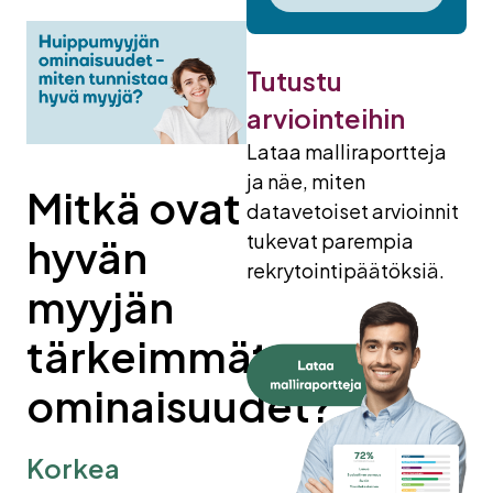
Tutustu
arviointeihin
Lataa malliraportteja
ja näe, miten
Mitkä
ovat
datavetoiset arvioinnit
tukevat parempia
hyvän
rekrytointipäätöksiä.
myyjän
tärkeimmät
ominaisuudet
?
Korkea