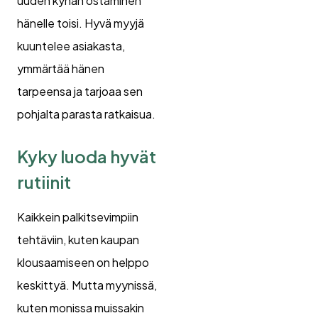
uuden kynän ostaminen
hänelle toisi. Hyvä myyjä
kuuntelee asiakasta,
ymmärtää hänen
tarpeensa ja tarjoaa sen
pohjalta parasta ratkaisua.
Kyky luoda hyvät
rutiinit
Kaikkein palkitsevimpiin
tehtäviin, kuten kaupan
klousaamiseen on helppo
keskittyä. Mutta myynissä,
kuten monissa muissakin