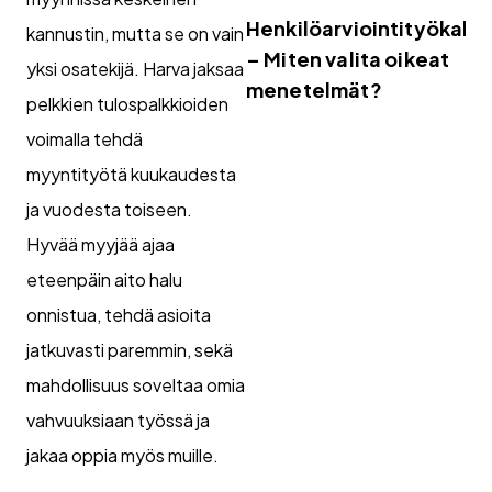
Henkilöarviointityökalut
kannustin, mutta se on vain
– Miten valita oikeat
yksi osatekijä. Harva jaksaa
menetelmät?
pelkkien tulospalkkioiden
voimalla tehdä
myyntityötä kuukaudesta
ja vuodesta toiseen.
Hyvää myyjää ajaa
eteenpäin aito halu
onnistua, tehdä asioita
jatkuvasti paremmin, sekä
mahdollisuus soveltaa omia
vahvuuksiaan työssä ja
jakaa oppia myös muille.