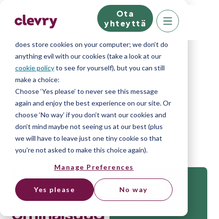
Ota
We know right? These cookie pop-ups can really
yhteyttä
ruin your visit, so we’ll make this quick. This website
does store cookies on your computer; we don’t do
anything evil with our cookies (take a look at our
cookie policy
to see for yourself), but you can still
make a choice:
Home
»
Blog
»
Huippumyyjän
Choose ‘Yes please’ to never see this message
again and enjoy the best experience on our site. Or
ominaisuudet – miten tunnistaa hyvä
choose ‘No way’ if you don’t want our cookies and
myyjä?
don’t mind maybe not seeing us at our best (plus
we will have to leave just one tiny cookie so that
you're not asked to make this choice again).
Manage Preferences
Huippumyy
jän
Yes please
No way
Kaikki rekrytoinnin
ominaisuud
työkalut parhaiden