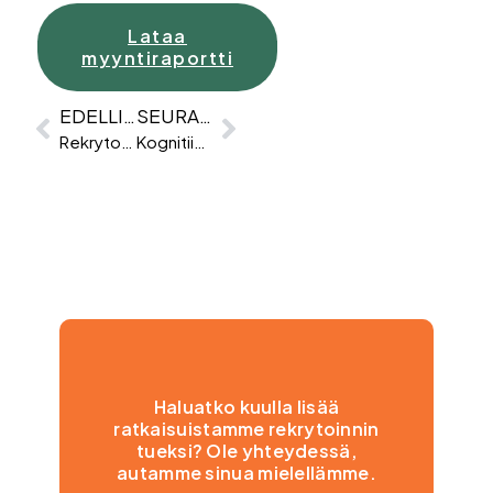
Lataa
myyntiraportti
EDELLINEN
SEURAAVA
Rekrytoinnin trendit 2023
Kognitiiviset vinoumat rekrytoinnissa – ja kuinka välttää ne
Haluatko kuulla lisää
ratkaisuistamme rekrytoinnin
tueksi? Ole yhteydessä,
autamme sinua mielellämme.