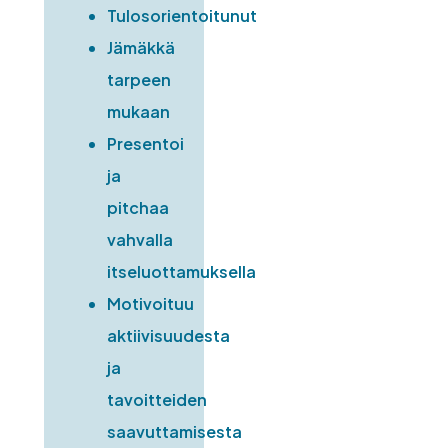
Tulosorientoitunut
Jämäkkä
tarpeen
mukaan
Presentoi
ja
pitchaa
vahvalla
itseluottamuksella
Motivoituu
aktiivisuudest
a
ja
tavoitteide
n
saavuttamisest
a