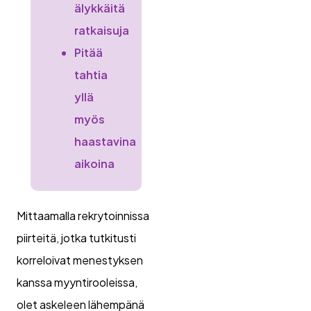
älykkäitä
ratkaisuja
Pitää
tahtia
yllä
myös
haastavina
aikoina
Mittaamalla rekrytoinnissa
piirteitä, jotka tutkitusti
korreloivat menestyksen
kanssa myyntirooleissa,
olet askeleen lähempänä