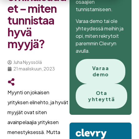
osaajien
et – miten
tunnistamiseen.
tunnistaa
Varaa demo tai ole
hyvä
yhteydessä meihin ja
opi, miten rekrytoit
myyjä?
paremmin Clevryn
avulla.
Juha Nyyssölä
Varaa
21 maaliskuun, 2023
demo
Myynti on jokaisen
Ota
yhteyttä
yrityksen elinehto, ja hyvät
myyjät ovat siten
avainpelaajia yrityksen
menestyksessä. Mutta