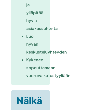
ja
ylläpitää
hyviä
asiakassuhteita
Luo
hyvän
keskusteluyhteyden
Kykenee
sopeuttamaan
vuorovaikutustyyliään
Nälkä