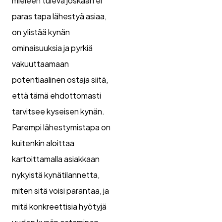
mieleen tuleva joskaan ei
paras tapa lähestyä asiaa,
on ylistää kynän
ominaisuuksia ja pyrkiä
vakuuttaamaan
potentiaalinen ostaja siitä,
että tämä ehdottomasti
tarvitsee kyseisen kynän.
Parempi lähestymistapa on
kuitenkin aloittaa
kartoittamalla asiakkaan
nykyistä kynätilannetta,
miten sitä voisi parantaa, ja
mitä konkreettisia hyötyjä