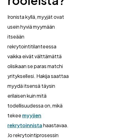
rooleista?
Ironista kyllä, myyjät ovat
usein hyviä myymään
itseään
rekrytointitilanteessa
vaikka eivät välttämättä
olisikaan se paras matchi
yrityksellesi. Hakija saattaa
myydä itsensä täysin
erilaisen kuin mitä
todellisuudessa on, mikä
tekee
myyjien
rekrytoinnista
haastavaa.
Jo rekrytointiprosessin