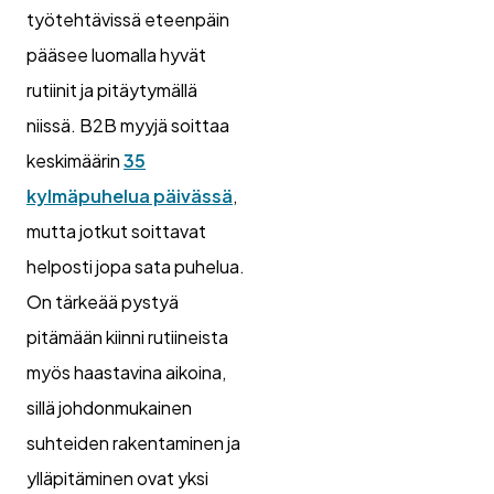
työtehtävissä eteenpäin
pääsee luomalla hyvät
rutiinit ja pitäytymällä
niissä. B2B myyjä soittaa
keskimäärin
35
kylmäpuhelua päivässä
,
mutta jotkut soittavat
helposti jopa sata puhelua.
On tärkeää pystyä
pitämään kiinni rutiineista
myös haastavina aikoina,
sillä johdonmukainen
suhteiden rakentaminen ja
ylläpitäminen ovat yksi