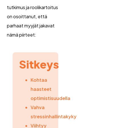
tutkimus ja roolikartoitus
on osoittanut, että
parhaat myyjät jakavat
nämä piirteet:
Sitkeys
Kohtaa
haasteet
optimistisuudella
Vahva
stressinhallintakyky
Viihtyy