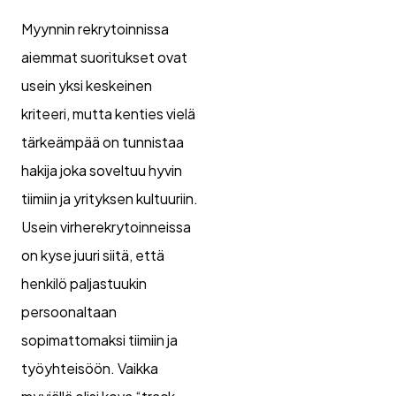
Myynnin rekrytoinnissa
aiemmat suoritukset ovat
usein yksi keskeinen
kriteeri, mutta kenties vielä
tärkeämpää on tunnistaa
hakija joka soveltuu hyvin
tiimiin ja yrityksen kultuuriin.
Usein virherekrytoinneissa
on kyse juuri siitä, että
henkilö paljastuukin
persoonaltaan
sopimattomaksi tiimiin ja
työyhteisöön. Vaikka