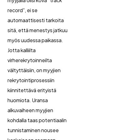
myyjällä olisi kova “track
record”, ei se
automaattisesti tarkoita
sitä, että menestys jatkuu
myös uudessa paikassa.
Jotta kalliilta
virherekrytoinneilta
vältyttäisiin, on myyjien
rekrytointiprosessiin
kiinnitettävä erityistä
huomiota. Uransa
alkuvaiheen myyjien
kohdalla taas potentiaalin
tunnistaminen nousee