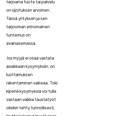
tarjoama tuote tai palvelu
on sijoituksen arvoinen.
Tässä yrityksen ja sen
tarjooman erinomainen
tuntemus on
avainasemassa.
Jos myyjä ei osaa vastata
asiakkaan kysymyksiin, on
luottamuksen
rakentaminen vaikeaa. Toki
kiperiä kysymyksiä voi tulla
vastaan vaikka taustatyöt
olisikin tehty tunnollisesti,
mutta kokenut myyjä osaa