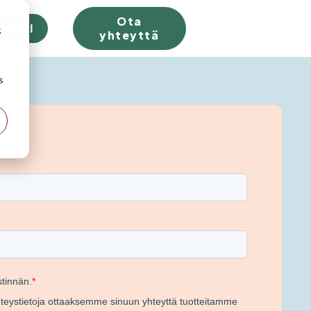
Ota
 trial
;
yhteyttä
s