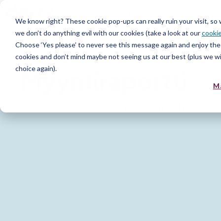
Alusta
Palvelut
Avoimet 
We know right? These cookie pop-ups can really ruin your visit, so
we don’t do anything evil with our cookies (take a look at our
cookie
Choose ‘Yes please’ to never see this message again and enjoy the 
Persoonallisuusraportit
cookies and don’t mind maybe not seeing us at our best (plus we wil
choice again).
Myyntiraportti
M
Tunnista, palkkaa ja pidä kiinni huippu