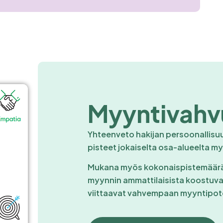
Myyntivahv
Yhteenveto hakijan persoonallisuu
pisteet jokaiselta osa-alueelta m
Mukana myös kokonaispistemäärä, 
myynnin ammattilaisista koostuv
viittaavat vahvempaan myyntipote