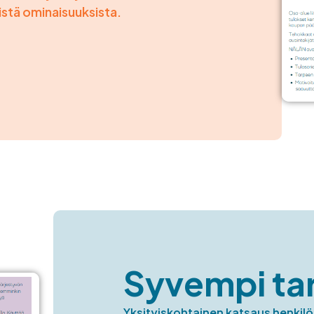
stä ominaisuuksista.
Syvempi ta
Yksityiskohtainen katsaus henkilön