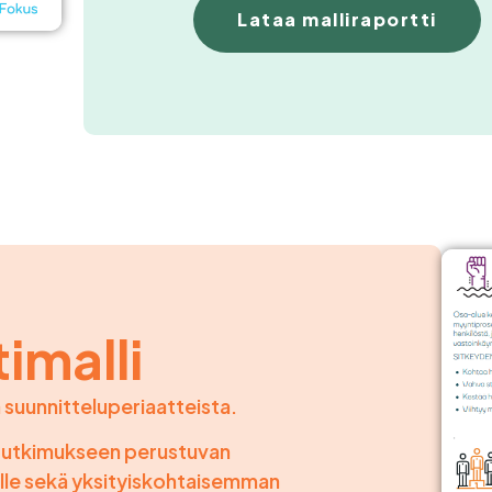
Lataa malliraportti
imalli
 suunnitteluperiaatteista.
a tutkimukseen perustuvan
elle sekä yksityiskohtaisemman