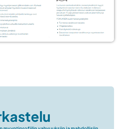
rkastelu
 myyntiprofiilin vahvuuksiin ja mahdollisiin