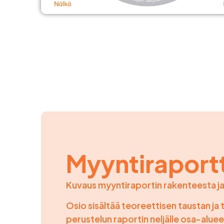
Myyntiraportt
Kuvaus myyntiraportin rakenteesta ja
Osio sisältää teoreettisen taustan j
perustelun raportin neljälle osa-alue