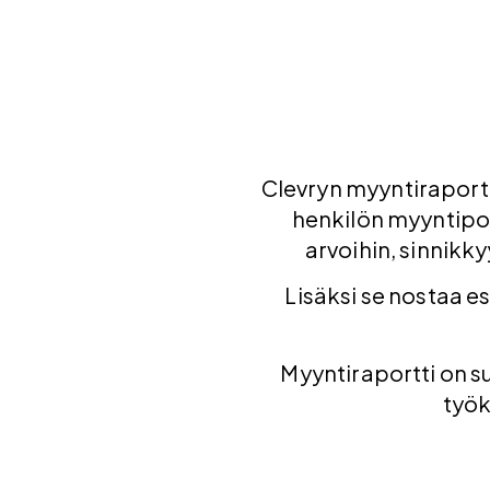
Clevryn myyntiraportt
henkilön myyntipot
arvoihin, sinnikk
Lisäksi se nostaa e
Myyntiraportti on su
työk