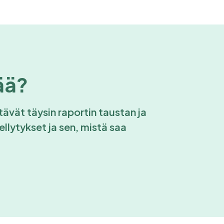
ää?
tävät täysin raportin taustan ja
llytykset ja sen, mistä saa