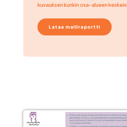
kuvauksen kunkin osa-alueen keskeisi
Lataa malliraportti