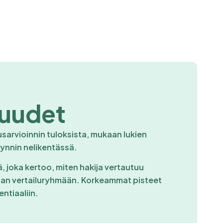
uudet
sarvioinnin tuloksista, mukaan lukien
yynnin nelikentässä.
joka kertoo, miten hakija vertautuu
aan vertailuryhmään. Korkeammat pisteet
ntiaaliin.