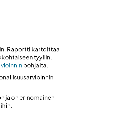
n. Raportti kartoittaa
kohtaiseen tyyliin,
vioinnin
pohjalta.
onallisuusarvioinnin
öön ja on erinomainen
ihin.