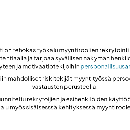
i on tehokas työkalu myyntiroolien rekrytointii
entiaalia ja tarjoaa syvällisen näkymän henkilö
yyteen ja motivaatiotekijöihin
persoonallisuusar
siin mahdolliset riskitekijät myyntityössä perso
vastausten perusteella.
unniteltu rekrytoijien ja esihenkilöiden käytt
alu myös sisäisesssä kehityksessä myyntiroole