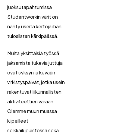
juoksutapahtumissa
Studentworkin värit on
nähty useita kertoja ihan
tuloslistan kärkipäässä.
Muita yksittäisiä työssä
jaksamista tukevia juttuja
ovat syksyn ja kevään
virkistyspäivät, jotka usein
rakentuvat liikunnallisten
aktiviteettien varaan.
Olemme muun muassa
kiipeilleet
seikkailupuistossa sekä