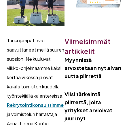
Viimeisimmät
Taukojumpat ovat
artikkelit
saavuttaneet meillä suuren
suosion. Ne kuuluvat
Myynnissä
arvostetaan nyt aivan
viikko-ohjelmaamme kaksi
uutta piirrettä
kertaa viikossa ja ovat
kaikilla toimiston kuudella
Viisi tärkeintä
työntekijällä kalentereissa.
piirrettä, joita
Rekrytointikonsulttimme
yritykset arvioivat
ja voimistelun harrastaja
juuri nyt
Anna-Leena Kontio