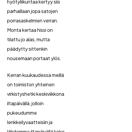
hyötyliikuntaa kertyy siis
parhaillaan jopa satojen
porrasaskelmien verran.
Monta kertaa hissi on
tilattu jo alas, mutta
päädytty sittenkin
nousemaan portaat ylös.
Kerran kuukaudessa meillä
on toimiston yhteinen
virkistyshetki keskiviikkona
iltapäivällä, jolloin
pukeudumme
lenkkeilyvaatteisiin ja
lähdemme iltapäivällä koko