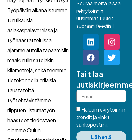
näyttöpäätetyöskentelyä.
Seuraa meitä ja saa
Työpäivän aikana istumme
rekrytoinnin
uusimmat tuulet
tuntikausia
suoraan feediisi!
asiakaspalavereissa ja
työhaastatteluissa,
ajamme autolla tapaamisiin
maakuntiin satojakin
kilometrejä, sekä teemme
Tai tilaa
tietokoneella erilaisia
uutiskirjeemme.
taustatöitä
työtehtävistämme
Haluan rekrytoinnin
riippuen. Istumatyön
trendit ja vinkit
haasteet tiedostaen
sähköpostiini.
olemme Oulun
Lähetä