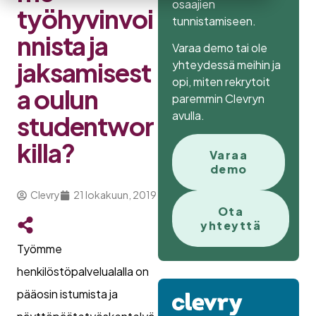
osaajien
työhyvinvoi
tunnistamiseen.
nnista ja
Varaa demo tai ole
jaksamisest
yhteydessä meihin ja
opi, miten rekrytoit
a oulun
paremmin Clevryn
avulla.
studentwor
killa?
Varaa
demo
Clevry
21 lokakuun, 2019
Ota
yhteyttä
Työmme
henkilöstöpalvelualalla on
pääosin istumista ja