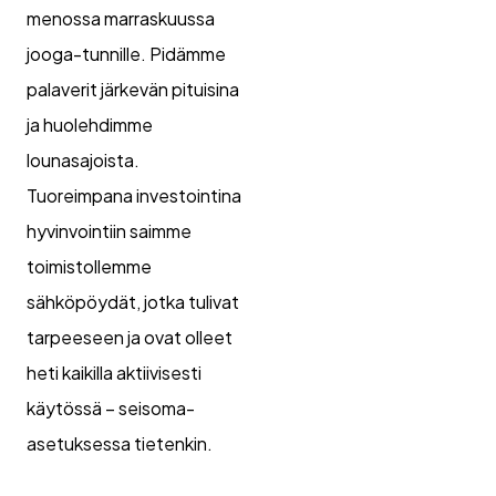
menossa marraskuussa
jooga-tunnille. Pidämme
palaverit järkevän pituisina
ja huolehdimme
lounasajoista.
Tuoreimpana investointina
hyvinvointiin saimme
toimistollemme
sähköpöydät, jotka tulivat
tarpeeseen ja ovat olleet
heti kaikilla aktiivisesti
käytössä – seisoma-
asetuksessa tietenkin.