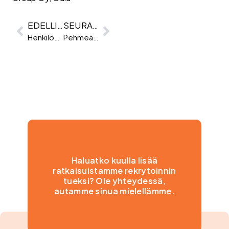
EDELLINEN
SEURAAVA
Henkilöstövuokraus työkuorman tasaajana – Case Citec
Pehmeät taidot (eng. soft skills) luovat tulevaisuuden kilpailuetuja
Haluatko kuulla lisää
ratkaisuistamme rekrytoinnin
tueksi? Ole yhteydessä,
autamme sinua mielellämme.