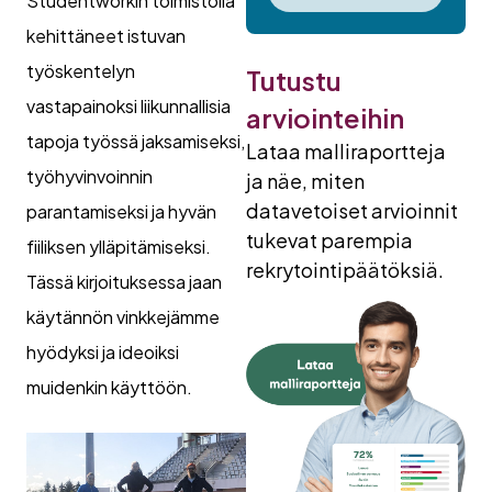
Studentworkin toimistolla
kehittäneet istuvan
työskentelyn
Tutustu
vastapainoksi liikunnallisia
arviointeihin
tapoja työssä jaksamiseksi,
Lataa malliraportteja
työhyvinvoinnin
ja näe, miten
datavetoiset arvioinnit
parantamiseksi ja hyvän
tukevat parempia
fiiliksen ylläpitämiseksi.
rekrytointipäätöksiä.
Tässä kirjoituksessa jaan
käytännön vinkkejämme
hyödyksi ja ideoiksi
muidenkin käyttöön.