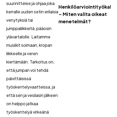
suunnittelee ja ohjaa joka
Henkilöarviointityökalut
kerralle uuden setin erilaisia
– Miten valita oikeat
venytyksiä tai
menetelmät?
jumppaliikkeitä, pääosin
ylävartalolle. Laitamme
musiikit soimaan, kropan
liikkeelle ja veren
kiertämään. Tarkoitus on,
että jumpan voi tehdä
päivittäisissä
työskentelyvaatteissa, ja
että sen ja vesilasin jälkeen
on helppo jatkaa
työskentelyä virkeänä