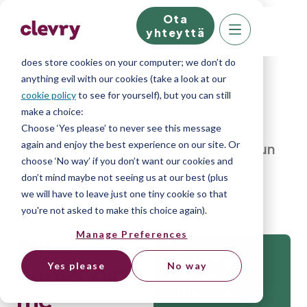
Ota
We know right? These cookie pop-ups can really
yhteyttä
ruin your visit, so we’ll make this quick. This website
does store cookies on your computer; we don’t do
anything evil with our cookies (take a look at our
cookie policy
to see for yourself), but you can still
make a choice:
Home
»
Blog
»
Miten huolehdimme
Choose ‘Yes please’ to never see this message
again and enjoy the best experience on our site. Or
työhyvinvoinnista ja jaksamisesta oulun
choose ‘No way’ if you don’t want our cookies and
studentworkilla?
don’t mind maybe not seeing us at our best (plus
we will have to leave just one tiny cookie so that
you're not asked to make this choice again).
Manage Preferences
Miten
huolehdim
Yes please
No way
Kaikki rekrytoinnin
me
työkalut parhaiden