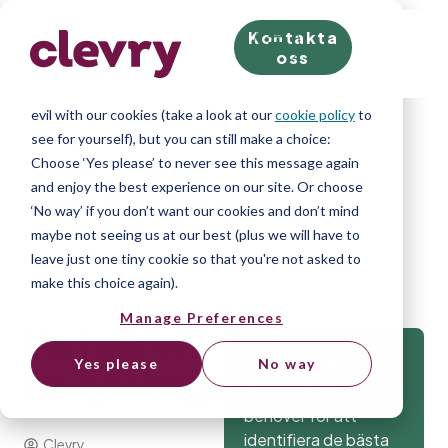
Kontakta
We know right? These cookie pop-ups can really ruin
oss
your visit, so we’ll make this quick. This website does
store cookies on your computer; we don’t do anything
evil with our cookies (take a look at our
cookie policy
to
see for yourself), but you can still make a choice:
Choose ‘Yes please’ to never see this message again
and enjoy the best experience on our site. Or choose
Home
»
Blog
»
Vad gör en
‘No way’ if you don’t want our cookies and don’t mind
rekryteringskonsult?
maybe not seeing us at our best (plus we will have to
leave just one tiny cookie so that you're not asked to
make this choice again).
Manage Preferences
Vad gör en
Yes please
No way
rekryteringskonsult?
Alla testverktyg du
behöver för att
identifiera de bästa
Clevry