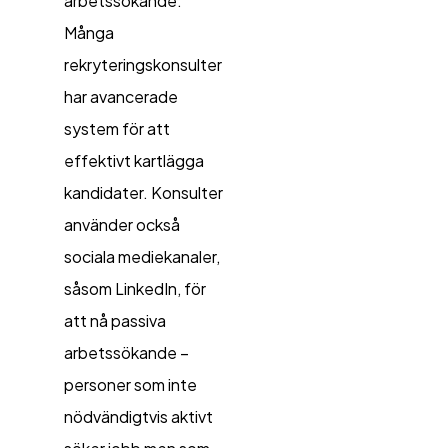
arbetssökande.
Många
rekryteringskonsulter
har avancerade
system för att
effektivt kartlägga
kandidater. Konsulter
använder också
sociala mediekanaler,
såsom LinkedIn, för
att nå passiva
arbetssökande –
personer som inte
nödvändigtvis aktivt