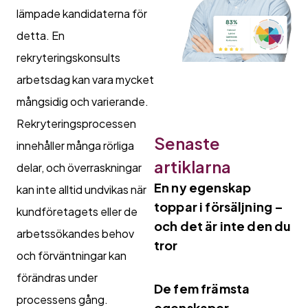
lämpade kandidaterna för
detta. En
rekryteringskonsults
arbetsdag kan vara mycket
mångsidig och varierande.
Rekryteringsprocessen
Senaste
innehåller många rörliga
artiklarna
delar, och överraskningar
En ny egenskap
kan inte alltid undvikas när
toppar i försäljning –
kundföretagets eller de
och det är inte den du
arbetssökandes behov
tror
och förväntningar kan
förändras under
De fem främsta
processens gång.
egenskaper