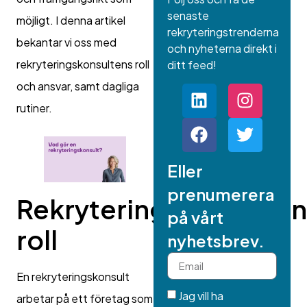
senaste
möjligt. I denna artikel
rekryteringstrenderna
bekantar vi oss med
och nyheterna direkt i
rekryteringskonsultens roll
ditt feed!
och ansvar, samt dagliga
rutiner.
Eller
prenumerera
Rekryteringskonsulten
på vårt
roll
nyhetsbrev.
En rekryteringskonsult
Jag vill ha
arbetar på ett företag som