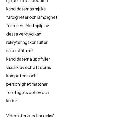
hjälper till att bedöma
kandidaternas mjuka
färdigheter och lämplighet
för rollen. Med hjälp av
dessa verktyg kan
rekryteringskonsulter
säkerställa att
kandidaterna uppfyller
vissa krav och att deras
kompetens och
personlighet matchar
företagets behov och
kultur.
Videointervjuer har också