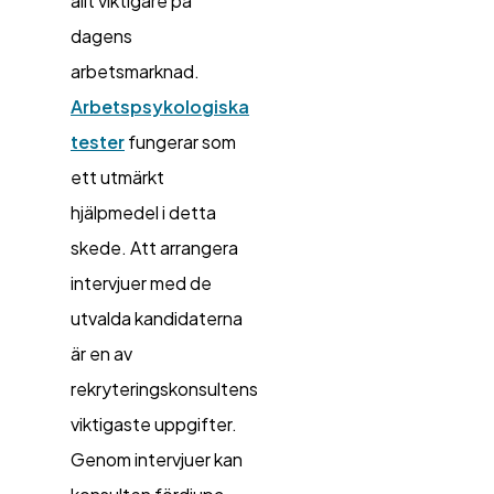
allt viktigare på
dagens
arbetsmarknad.
Arbetspsykologiska
tester
fungerar som
ett utmärkt
hjälpmedel i detta
skede. Att arrangera
intervjuer med de
utvalda kandidaterna
är en av
rekryteringskonsultens
viktigaste uppgifter.
Genom intervjuer kan