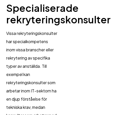
Specialiserade
rekryteringskonsulter
Vissa rekryteringskonsulter
har specialkompetens
inom vissa branscher eller
rekrytering av specifika
typer av anställda. Till
exempel kan
rekryteringskonsulter som
arbetar inom IT-sektorn ha
en djup förståelse för
tekniska krav, medan