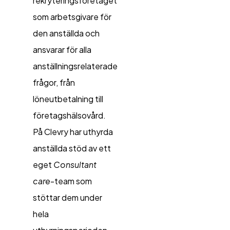
rekryteringsföretaget
som arbetsgivare för
den anställda och
ansvarar för alla
anställningsrelaterade
frågor, från
löneutbetalning till
företagshälsovård.
På Clevry har uthyrda
anställda stöd av ett
eget
Consultant
care
-team som
stöttar dem under
hela