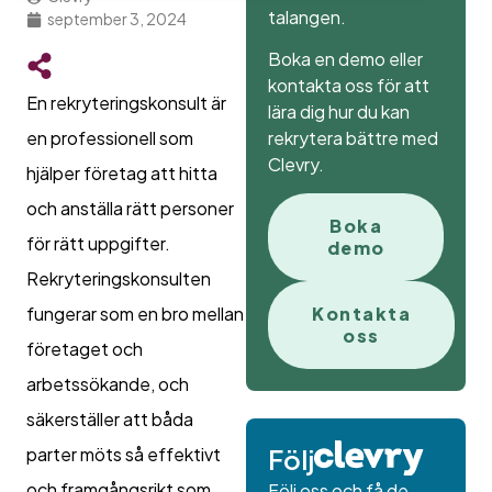
talangen.
september 3, 2024
Boka en demo eller
kontakta oss för att
En rekryteringskonsult är
lära dig hur du kan
rekrytera bättre med
en professionell som
Clevry.
hjälper företag att hitta
och anställa rätt personer
Boka
för rätt uppgifter.
demo
Rekryteringskonsulten
fungerar som en bro mellan
Kontakta
oss
företaget och
arbetssökande, och
säkerställer att båda
parter möts så effektivt
Följ
och framgångsrikt som
Följ oss och få de