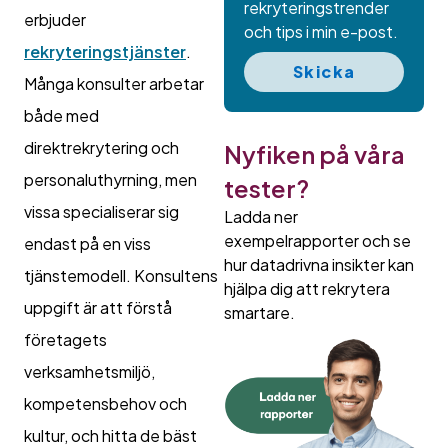
rekryteringstrender
erbjuder
och tips i min e-post.
rekryteringstjänster
.
Skicka
Många konsulter arbetar
både med
direktrekrytering och
Nyfiken på våra
personaluthyrning, men
tester?
vissa specialiserar sig
Ladda ner
exempelrapporter och se
endast på en viss
hur datadrivna insikter kan
tjänstemodell. Konsultens
hjälpa dig att rekrytera
uppgift är att förstå
smartare.
företagets
verksamhetsmiljö,
kompetensbehov och
kultur, och hitta de bäst