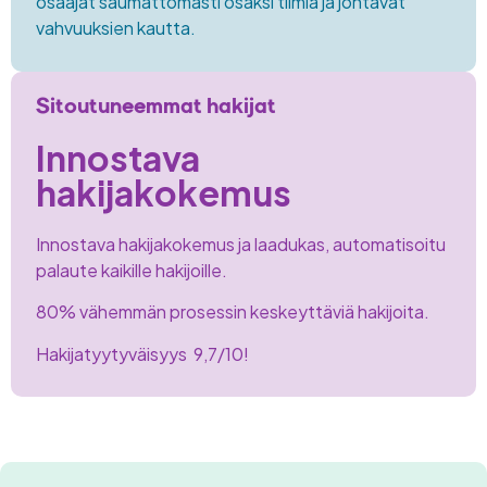
osaajat saumattomasti osaksi tiimiä ja johtavat
vahvuuksien kautta.​
Sitoutuneemmat hakijat
Innostava
hakijakokemus
Innostava hakijakokemus ja laadukas, automatisoitu
palaute kaikille hakijoille.
80% vähemmän prosessin keskeyttäviä hakijoita.
Hakijatyytyväisyys
9,7/10!