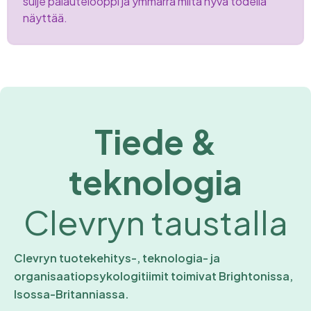
sulje palautelooppi ja ymmärrä miltä hyvä todella
näyttää.
Tiede &
teknologia
Clevryn taustalla
Clevryn tuotekehitys-, teknologia- ja
organisaatiopsykologitiimit toimivat Brightonissa,
Isossa-Britanniassa.