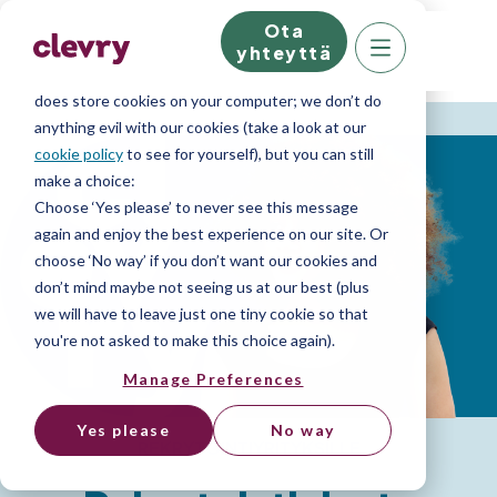
Ota
We know right? These cookie pop-ups can really
yhteyttä
ruin your visit, so we’ll make this quick. This website
does store cookies on your computer; we don’t do
anything evil with our cookies (take a look at our
cookie policy
to see for yourself), but you can still
make a choice:
Choose ‘Yes please’ to never see this message
again and enjoy the best experience on our site. Or
choose ‘No way’ if you don’t want our cookies and
don’t mind maybe not seeing us at our best (plus
we will have to leave just one tiny cookie so that
you're not asked to make this choice again).
Manage Preferences
Yes please
No way
REKRYTOINTIYRITYKSILLE