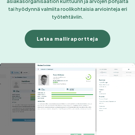
asiakasorganisaation kulttuurin ja arvojen pohjalta
tai hyödynnä valmiita roolikohtaisia arviointeja eri
työtehtäviin.
Lataa malliraportteja