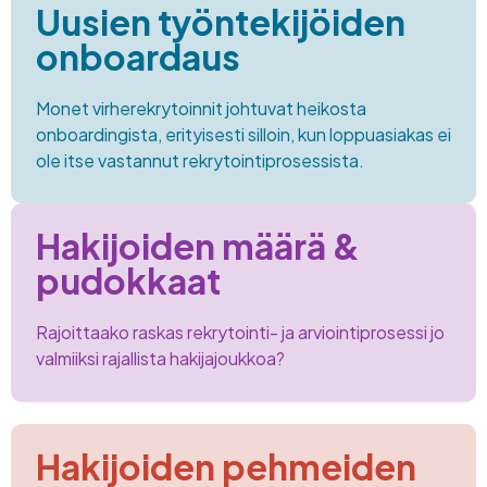
Uusien työntekijöiden
onboardaus
Monet virherekrytoinnit johtuvat heikosta
onboardingista, erityisesti silloin, kun loppuasiakas ei
ole itse vastannut rekrytointiprosessista.
Hakijoiden määrä &
pudokkaat
Rajoittaako raskas rekrytointi- ja arviointiprosessi jo
valmiiksi ​rajallista hakijajoukkoa?
Hakijoiden pehmeiden