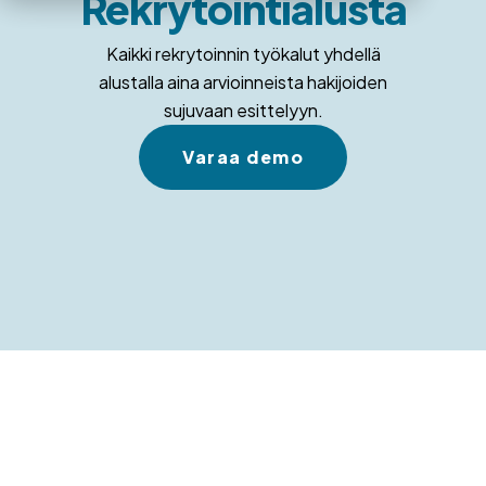
Rekrytointialusta
Kaikki rekrytoinnin työkalut yhdellä
alustalla aina arvioinneista hakijoiden
sujuvaan esittelyyn.
Varaa demo