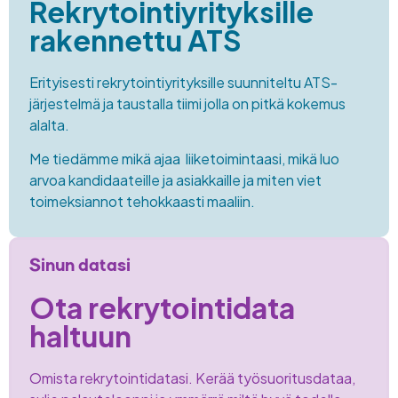
Rekrytointiyrityksille
rakennettu ATS
Erityisesti rekrytointiyrityksille suunniteltu ATS-
järjestelmä ja taustalla tiimi jolla on pitkä kokemus
alalta.
Me tiedämme mikä ajaa liiketoimintaasi, mikä luo
arvoa kandidaateille ja asiakkaille ja miten viet
toimeksiannot tehokkaasti maaliin.
Sinun datasi
Ota rekrytointidata
haltuun
Omista rekrytointidatasi. Kerää työsuoritusdataa,