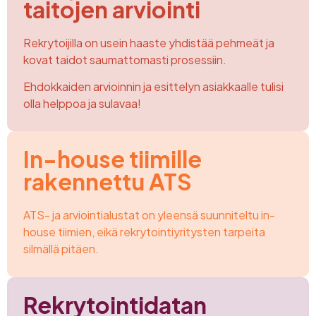
taitojen arviointi
Rekrytoijilla on usein haaste yhdistää pehmeät ja
kovat taidot saumattomasti prosessiin.
Ehdokkaiden arvioinnin ja esittelyn asiakkaalle tulisi
olla helppoa ja sulavaa!
In-house tiimille
rakennettu ATS
ATS- ja arviointialustat on yleensä suunniteltu in-
house tiimien, eikä rekrytointiyritysten tarpeita
silmällä pitäen.
Rekrytointidatan