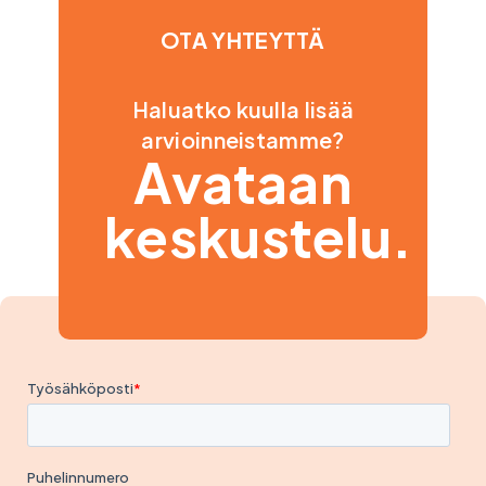
OTA YHTEYTTÄ
Haluatko kuulla lisää
arvioinneistamme?
Avataan
keskustelu.