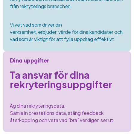
från rekryterings
branschen.
Vi vet
vad som driver din
verksamhet, erbjuder
värde för dina kandidater och
vad som är viktigt för att fylla
uppdrag
effektivt.
Dina uppgifter
Ta ansvar för dina
rekryteringsuppgifter
Äg dina
rekryteringsdata.
Samla in prestations
data, stäng feedback
återkoppling och
veta vad ”bra” verkligen
ser ut.