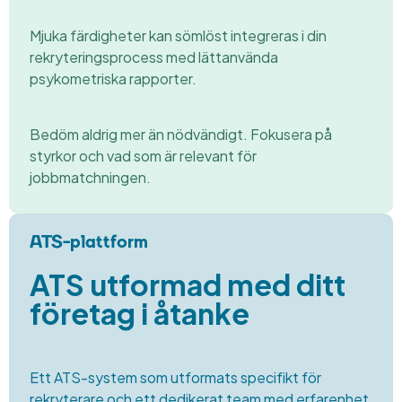
Mjuka färdigheter kan sömlöst integreras
i din
rekryteringsprocess
med lättanvända
psykometriska
rapporter.
Bedöm aldrig
mer än nödvändigt.
Fokusera på
styrkor
och vad som är relevant
för
jobbmatchningen.
ATS-plattform
ATS utformad med ditt
företag i åtanke
Ett ATS-system som utformats
specifikt för
rekryterare och ett
dedikerat team med
erfarenhet