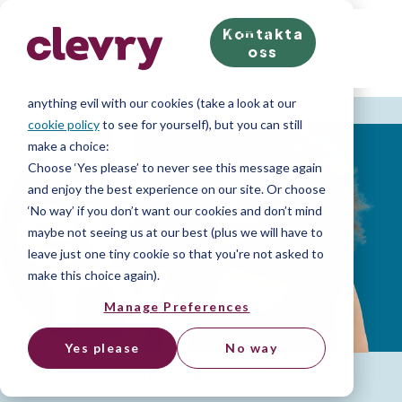
Kontakta
We know right? These cookie pop-ups can really ruin
oss
your visit, so we’ll make this quick. This website does
store cookies on your computer; we don’t do
anything evil with our cookies (take a look at our
cookie policy
to see for yourself), but you can still
make a choice:
Choose ‘Yes please’ to never see this message again
and enjoy the best experience on our site. Or choose
‘No way’ if you don’t want our cookies and don’t mind
maybe not seeing us at our best (plus we will have to
leave just one tiny cookie so that you're not asked to
make this choice again).
Manage Preferences
Yes please
No way
REKRYTERINGSBYRÅER