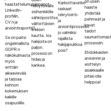
on usein
Karkoittavatko
haastattelumuisiinpanot,
rekrytoivalle
haaste
raskaat
LinkedIn-
esihenkilölle
yhdistää
rekrytointi-
profiilin,
sähköpostitse
pehmeät ja
ja
CV:n ja
välitettävien
kovat
arviointiprosessit
arviointiraportit?
linkkien
taidot
jo valmiiksi
kautta. Jos
saumattomast
Se on paitsi
rajallista
hakijoita on
prosessiin.
ongelmallista
hakijajoukkoa
paljon,
GDPR:n
pois?
Ehdokkaiden
prosessi on
näkökulmasta,
arvioinnin ja
hidas ja
myös
esittelyn
kankea.
erittäin
asiakkaalle
aikaavievää
pitäsi olla
ja tarjoaa
helppoa!
kehnon
kokemuksen
kaikille
osapuolille.