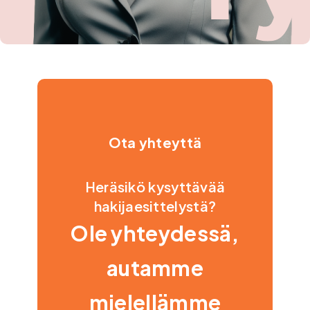
Ota yhteyttä
Heräsikö kysyttävää
hakijaesittelystä?
Ole yhteydessä,
autamme
mielellämme