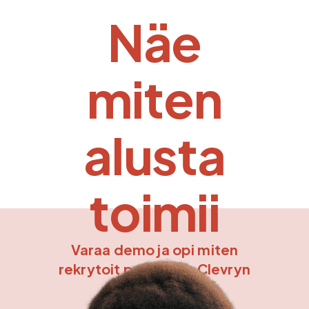
Näe
miten
alusta
toimii
Varaa demo ja opi miten
rekrytoit paremmin Clevryn
avulla.