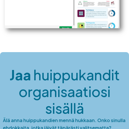
Jaa
huippukandit
organisaatiosi
sisällä
Älä anna huippukandien mennä hukkaan. Onko sinulla
ehdokkaita, jotka jäivät täpärästi valitsematta?