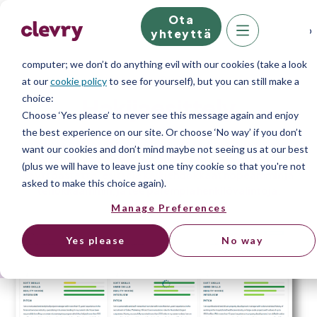
Ota
We know right? These cookie pop-ups can really ruin your visit, so
yhteyttä
we’ll make this quick. This website does store cookies on your
computer; we don’t do anything evil with our cookies (take a look
Alustaominaisuus
at our
cookie policy
to see for yourself), but you can still make a
choice:
Hakijaesittely
Choose ‘Yes please’ to never see this message again and enjoy
the best experience on our site. Or choose ‘No way’ if you don’t
Yhdistä pehmeät taidot ja kovat taidot visuaalisesti
want our cookies and don’t mind maybe not seeing us at our best
houkuttelevaan näkymään. Paranna rekrytointien
(plus we will have to leave just one tiny cookie so that you're not
täyttöastetta, esittele kärkiehdokkaat nopeammin ja
asked to make this choice again).
tehokkaammin, ja tee parempia henkilövalintoja.
Manage Preferences
Yes please
No way