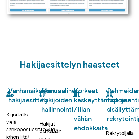
Hakijaesittelyn haasteet
Vanhanaikainen
Manuaalinen
Korkeat
Pehmeide
hakijaesittely
hakijoiden
keskeyttämisprosenti
taitojen
hallinnointi
/ liian
sisällyttä
Kirjoitatko
vähän
rekrytointi
vielä
Hakijat
ehdokkaita
sähköpostiesittelyitä,
esitellään
Rekrytoijalla
johon liität
usein