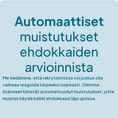
Automaattiset
muistutukset
ehdokkaiden
arvioinnista
Me tiedämme, että rekrytoinnissa voi joskus olla
vaikeaa reagoida tarpeeksi nopeasti. Olemme
lisänneet kätevät automatisoidut muistutukset, jotta
muistat käydä kaikki ehdokkaasi läpi ajoissa.