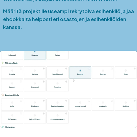
Määritä projektille useampi rekrytoiva esihenkilö ja jaa
ehdokkaita helposti eri osastojen ja esihenkilöiden
kanssa.