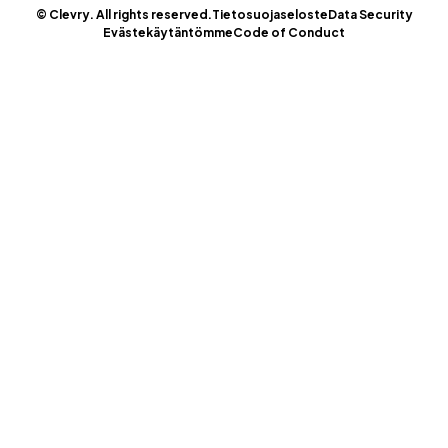
© Clevry. All rights reserved.
Tietosuojaseloste
Data Security
Evästekäytäntömme
Code of Conduct