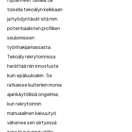
toisella tekoälyn kelkkaan
ja hyödyntävät sitä mm.
potentiaalisten profiilien
seulomiseen
työnhakijamassasta.
Tekoäly rekrytoinnissa
herättää niin innostusta
kuin epäluuloakin. Se
ratkaisee kuitenkin monia
ajankäytöllisiä ongelmia,
kun rekrytoinnin
manuaalinen kaivuutyö
vähenee sen siirtyessä
tekoälyn työpöydälle.