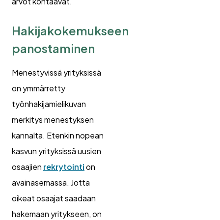
arvot kohtaavat.
Hakijakokemukseen
panostaminen
Menestyvissä yrityksissä
on ymmärretty
työnhakijamielikuvan
merkitys menestyksen
kannalta. Etenkin nopean
kasvun yrityksissä uusien
osaajien
rekrytointi
on
avainasemassa. Jotta
oikeat osaajat saadaan
hakemaan yritykseen, on