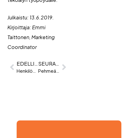
Julkaistu: 13.6.2019.
Kirjoittaja: Emmi
Taittonen, Marketing
Coordinator
EDELLINEN
SEURAAVA
Henkilöstövuokraus työkuorman tasaajana – Case Citec
Pehmeät taidot (eng. soft skills) luovat tulevaisuuden kilpailuetuja