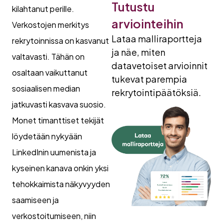
Tutustu
kilahtanut perille.
arviointeihin
Verkostojen merkitys
Lataa malliraportteja
rekrytoinnissa on kasvanut
ja näe, miten
valtavasti. Tähän on
datavetoiset arvioinnit
osaltaan vaikuttanut
tukevat parempia
sosiaalisen median
rekrytointipäätöksiä.
jatkuvasti kasvava suosio.
Monet timanttiset tekijät
löydetään nykyään
LinkedInin uumenista ja
kyseinen kanava onkin yksi
tehokkaimista näkyvyyden
saamiseen ja
verkostoitumiseen, niin