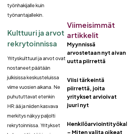
työnhakijalle kuin
työnantajallekin.
Viimeisimmät
Kulttuuri ja arvot
artikkelit
rekrytoinnissa
Myynnissä
arvostetaan nyt aivan
Yrityskulttuuri ja arvot ovat
uutta piirrettä
nostaneet päätään
julkisissa keskusteluissa
Viisi tärkeintä
viime vuosien aikana. Ne
piirrettä, joita
yritykset arvioivat
puhututtavat etenkin
juuri nyt
HR:ää ja niiden kasvava
merkitys näkyy paljolti
Henkilöarviointityökalut
rekrytoinnissa. Yritykset
– Miten valita oikeat