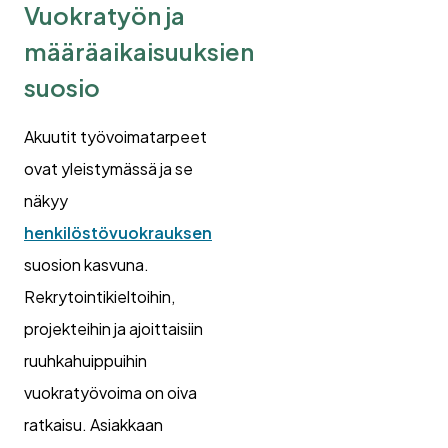
Vuokratyön ja
määräaikaisuuksien
suosio
Akuutit työvoimatarpeet
ovat yleistymässä ja se
näkyy
henkilöstövuokrauksen
suosion kasvuna.
Rekrytointikieltoihin,
projekteihin ja ajoittaisiin
ruuhkahuippuihin
vuokratyövoima on oiva
ratkaisu. Asiakkaan