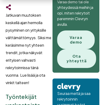
Varaa demo tai ole
yhteydessä meihin ja
opi, miten rekrytoit
Jatkuvan muutoksen
paremmin Clevryn
keskellä ajan hermolla
avulla.
pysyminen on yrityksille
Varaa
välttämättömyys. Siksi me
demo
keräsimme nyt yhteen
trendit, jotka näkyvät
Ota
erityisen vahvasti
yhteyttä
rekrytoinnissa tänä
vuonna. Lue lisää ja ota
vinkit talteen!
Seuraa meitä ja saa
Työntekijät
rekrytoinnin
uusimmat tuulet