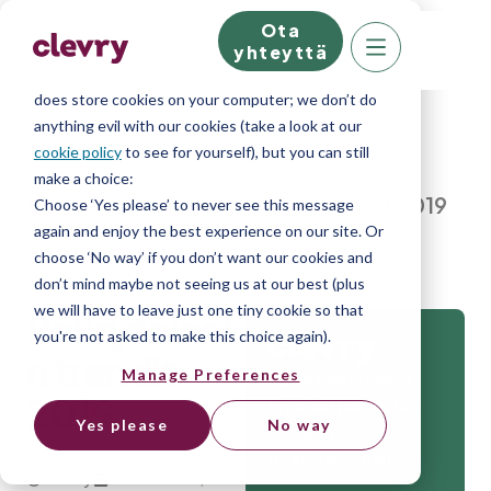
Ota
We know right? These cookie pop-ups can really
yhteyttä
ruin your visit, so we’ll make this quick. This website
does store cookies on your computer; we don’t do
anything evil with our cookies (take a look at our
cookie policy
to see for yourself), but you can still
make a choice:
Home
»
Blog
»
Rekrytoinnin trendit 2019
Choose ‘Yes please’ to never see this message
again and enjoy the best experience on our site. Or
choose ‘No way’ if you don’t want our cookies and
don’t mind maybe not seeing us at our best (plus
we will have to leave just one tiny cookie so that
Rekrytoinni
you're not asked to make this choice again).
n trendit
Manage Preferences
Kaikki rekrytoinnin
2019
työkalut parhaiden
Yes please
No way
osaajien
tunnistamiseen.
Clevry
21 lokakuun, 2019