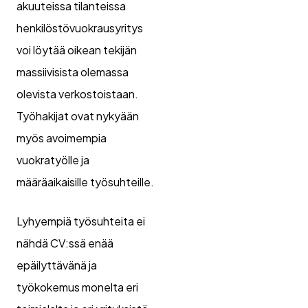
akuuteissa tilanteissa
henkilöstövuokrausyritys
voi löytää oikean tekijän
massiivisista olemassa
olevista verkostoistaan.
Työhakijat ovat nykyään
myös avoimempia
vuokratyölle ja
määräaikaisille työsuhteille.
Lyhyempiä työsuhteita ei
nähdä CV:ssä enää
epäilyttävänä ja
työkokemus monelta eri