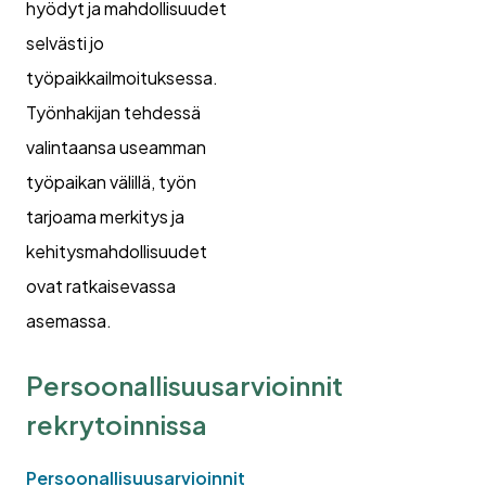
hyödyt ja mahdollisuudet
selvästi jo
työpaikkailmoituksessa.
Työnhakijan tehdessä
valintaansa useamman
työpaikan välillä, työn
tarjoama merkitys ja
kehitysmahdollisuudet
ovat ratkaisevassa
asemassa.
Persoonallisuusarvioinnit
rekrytoinnissa
Persoonallisuusarvioinnit