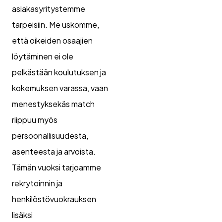
asiakasyritystemme
tarpeisiin. Me uskomme,
että oikeiden osaajien
löytäminen ei ole
pelkästään koulutuksen ja
kokemuksen varassa, vaan
menestyksekäs match
riippuu myös
persoonallisuudesta,
asenteesta ja arvoista.
Tämän vuoksi tarjoamme
rekrytoinnin ja
henkilöstövuokrauksen
lisäksi