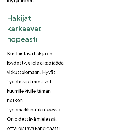
löytymiseen.
Hakijat
karkaavat
nopeasti
Kun loistava hakija on
löydetty, ei ole aikaa jäädä
vitkuttelemaan. Hyvät
työnhakijat menevät
kuumille kiville tämän
hetken
työnmarkkinatilanteessa.
On pidettävä mielessä,
että loistava kandidaatti