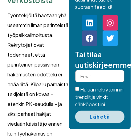
verkostoista
suoraan feediisi!
Työntekijöitä haetaan yhä
useammin ilman perinteistä
työpaikkailmoitusta.
Rekrytoijat ovat
Tai tilaa
todenneet, että
uutiskirjeemme.
perinteinen passiivinen
hakemusten odottelu ei
enää riitä. Kilpailu parhaista
Haluan rekrytoinnin
tekijöistä on kovaa –
trendit ja vinkit
etenkin PK-seudulla – ja
sähköpostiini.
siksi parhaat hakijat
Lähetä
viedään käsistä jo ennen
kuin työhakemus on