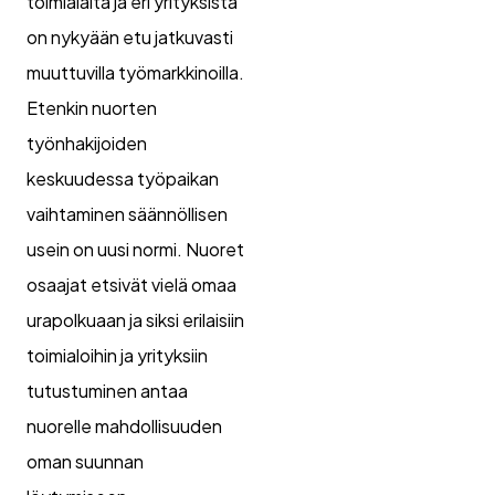
toimialalta ja eri yrityksistä
on nykyään etu jatkuvasti
muuttuvilla työmarkkinoilla.
Etenkin nuorten
työnhakijoiden
keskuudessa työpaikan
vaihtaminen säännöllisen
usein on uusi normi. Nuoret
osaajat etsivät vielä omaa
urapolkuaan ja siksi erilaisiin
toimialoihin ja yrityksiin
tutustuminen antaa
nuorelle mahdollisuuden
oman suunnan