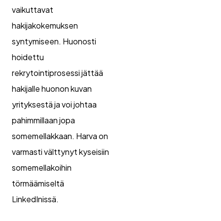
vaikuttavat
hakijakokemuksen
syntymiseen. Huonosti
hoidettu
rekrytointiprosessi jättää
hakijalle huonon kuvan
yrityksestä ja voi johtaa
pahimmillaan jopa
somemellakkaan. Harva on
varmasti välttynyt kyseisiin
somemellakoihin
törmäämiseltä
LinkedInissä.