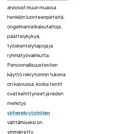
arvioivat muun muassa
henkilön luonteenpiirteitä,
ongelmanratkaisutaitoja,
päättelykykyä,
työskentelytapoja ja
ryhmätyövalmiutta.
Persoonallisuustestien
käyttö rekrytoinnin tukena
on kasvussa, koska testit
ovat kehittyneet ja niiden
merkitys
virherekrytointien
välttämiseksi on
ymmärretty.