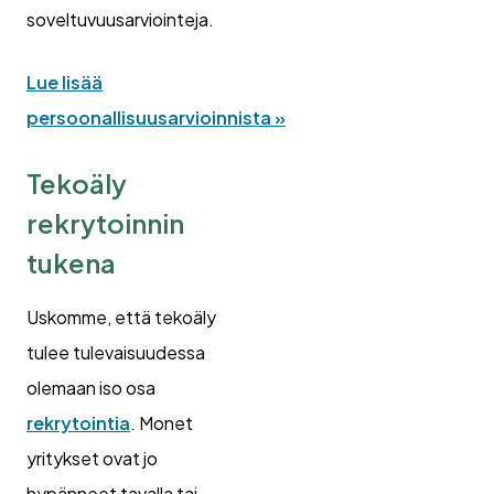
soveltuvuusarviointeja.
Lue lisää
persoonallisuusarvioinnista »
Tekoäly
rekrytoinnin
tukena
Uskomme, että tekoäly
tulee tulevaisuudessa
olemaan iso osa
rekrytointia
. Monet
yritykset ovat jo
hypänneet tavalla tai