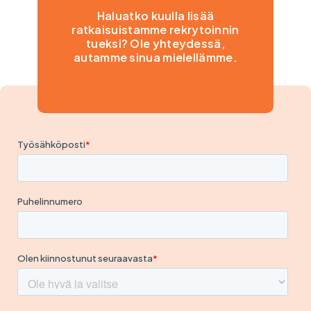
Haluatko kuulla lisää
ratkaisuistamme rekrytoinnin
tueksi? Ole yhteydessä,
autamme sinua mielellämme.