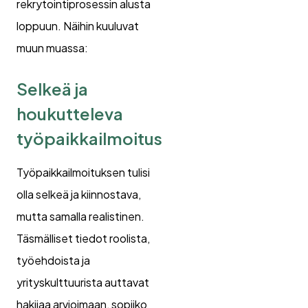
rekrytointiprosessin alusta
loppuun. Näihin kuuluvat
muun muassa:
Selkeä ja
houkutteleva
työpaikkailmoitus
Työpaikkailmoituksen tulisi
olla selkeä ja kiinnostava,
mutta samalla realistinen.
Täsmälliset tiedot roolista,
työehdoista ja
yrityskulttuurista auttavat
hakijaa arvioimaan, sopiiko