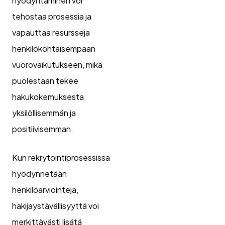
hyödyntäminen voi
tehostaa prosessia ja
vapauttaa resursseja
henkilökohtaisempaan
vuorovaikutukseen, mikä
puolestaan tekee
hakukokemuksesta
yksilöllisemmän ja
positiivisemman.
Kun rekrytointiprosessissa
hyödynnetään
henkilöarviointeja,
hakijaystävällisyyttä voi
merkittävästi lisätä