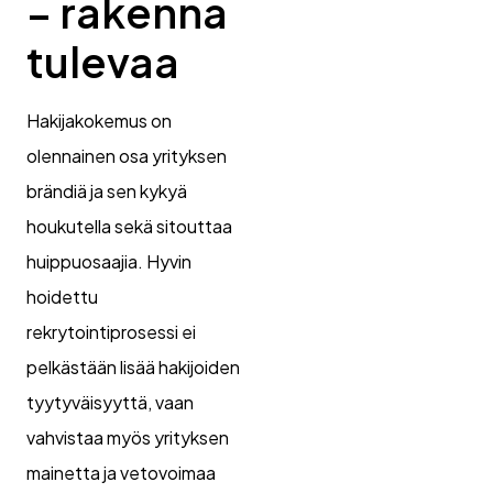
– rakenna
tulevaa
Hakijakokemus on
olennainen osa yrityksen
brändiä ja sen kykyä
houkutella sekä sitouttaa
huippuosaajia. Hyvin
hoidettu
rekrytointiprosessi ei
pelkästään lisää hakijoiden
tyytyväisyyttä, vaan
vahvistaa myös yrityksen
mainetta ja vetovoimaa