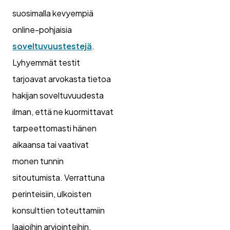
suosimalla kevyempiä
online-pohjaisia
soveltuvuustestejä
.
Lyhyemmät testit
tarjoavat arvokasta tietoa
hakijan soveltuvuudesta
ilman, että ne kuormittavat
tarpeettomasti hänen
aikaansa tai vaativat
monen tunnin
sitoutumista. Verrattuna
perinteisiin, ulkoisten
konsulttien toteuttamiin
laajoihin arviointeihin,