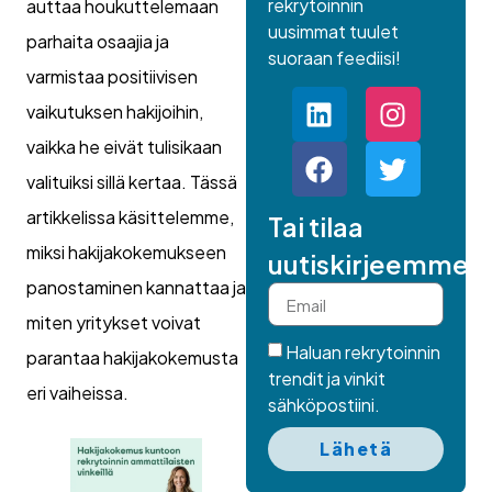
rekrytoinnin
auttaa houkuttelemaan
uusimmat tuulet
parhaita osaajia ja
suoraan feediisi!
varmistaa positiivisen
vaikutuksen hakijoihin,
vaikka he eivät tulisikaan
valituiksi sillä kertaa. Tässä
artikkelissa käsittelemme,
Tai tilaa
miksi hakijakokemukseen
uutiskirjeemme.
panostaminen kannattaa ja
miten yritykset voivat
Haluan rekrytoinnin
parantaa hakijakokemusta
trendit ja vinkit
eri vaiheissa.
sähköpostiini.
Lähetä