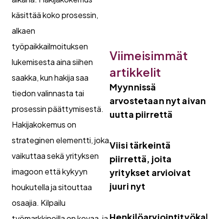
käsittää koko prosessin,
alkaen
työpaikkailmoituksen
Viimeisimmät
lukemisesta aina siihen
artikkelit
saakka, kun hakija saa
Myynnissä
tiedon valinnasta tai
arvostetaan nyt aivan
prosessin päättymisestä.
uutta piirrettä
Hakijakokemus on
strateginen elementti, joka
Viisi tärkeintä
vaikuttaa sekä yrityksen
piirrettä, joita
imagoon että kykyyn
yritykset arvioivat
juuri nyt
houkutella ja sitouttaa
osaajia. Kilpailu
Henkilöarviointityökalut
työmarkkinoilla on kovaa, ja