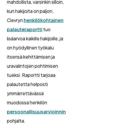
mahdollista, varsinkin silloin,
kun hakijoita on paljon.
Clevryn
henkilökohtainen
palauteraportti
tuo
lisäarvoa kaikille hakijoille, ja
on hyödyllinen työkalu
itsensä kehittämisen ja
uravalintojen pohtimisen
tueksi. Raportti tarjoaa
palautetta helposti
ymmärrettävässä
muodossa henkilön
persoonallisuusarvioinnin
pohjalta.