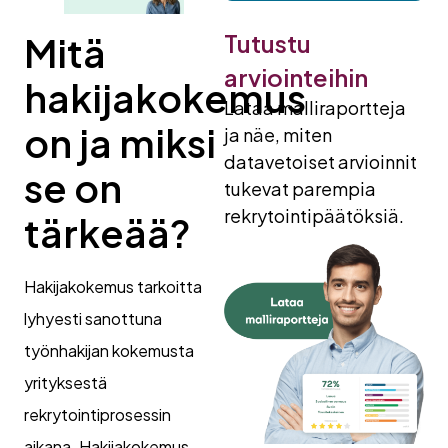
Tutustu
Mitä
arviointeihin
hakijakokemus
Lataa malliraportteja
on ja miksi
ja näe, miten
datavetoiset arvioinnit
se on
tukevat parempia
rekrytointipäätöksiä.
tärkeää?
Hakijakokemus tarkoitta
lyhyesti sanottuna
työnhakijan kokemusta
yrityksestä
rekrytointiprosessin
aikana. Hakijakokemus