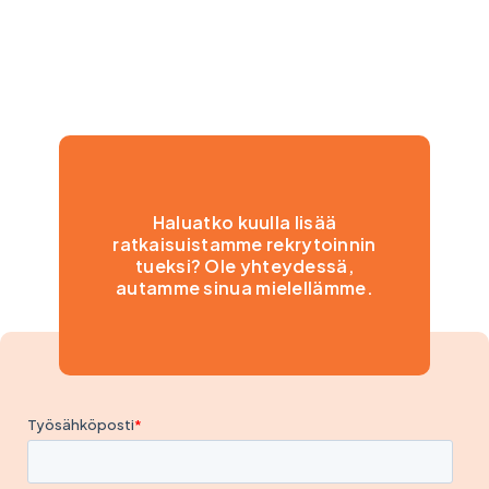
Haluatko kuulla lisää
ratkaisuistamme rekrytoinnin
tueksi? Ole yhteydessä,
autamme sinua mielellämme.