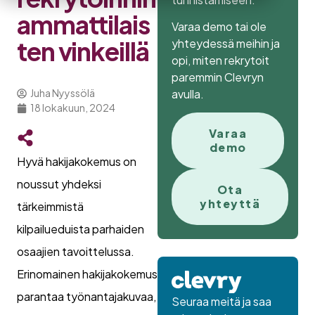
ammattilais
Varaa demo tai ole
ten vinkeillä
yhteydessä meihin ja
opi, miten rekrytoit
paremmin Clevryn
avulla.
Juha Nyyssölä
18 lokakuun, 2024
Varaa
demo
Hyvä hakijakokemus on
noussut yhdeksi
Ota
yhteyttä
tärkeimmistä
kilpailueduista parhaiden
osaajien tavoittelussa.
Erinomainen hakijakokemus
parantaa työnantajakuvaa,
Seuraa meitä ja saa