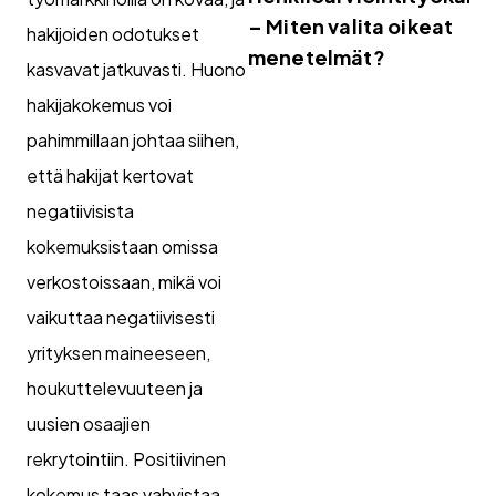
– Miten valita oikeat
hakijoiden odotukset
menetelmät?
kasvavat jatkuvasti. Huono
hakijakokemus voi
pahimmillaan johtaa siihen,
että hakijat kertovat
negatiivisista
kokemuksistaan omissa
verkostoissaan, mikä voi
vaikuttaa negatiivisesti
yrityksen maineeseen,
houkuttelevuuteen ja
uusien osaajien
rekrytointiin. Positiivinen
kokemus taas vahvistaa