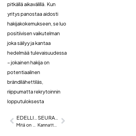
pitkällä aikavälillä. Kun
yritys panostaa aidosti
hakijakokemukseen, se luo
positiivisen vaikutelman
joka säilyy ja kantaa
hedelmää tulevaisuudessa
– jokainen hakija on
potentiaalinen
brändilähettiläs,
riippumatta rekrytoinnin
lopputuloksesta
EDELLINEN
SEURAAVA
Mitä on suorarekrytointi ja milloin se kannattaa?
Kannattaako rekrytoijalle soittaa? Näin vastaa rekrytoija