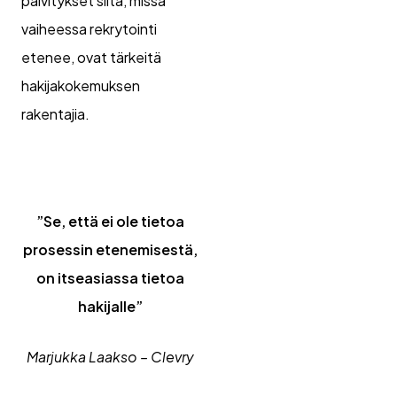
päivitykset siitä, missä
vaiheessa rekrytointi
etenee, ovat tärkeitä
hakijakokemuksen
rakentajia.
”Se, että ei ole tietoa
prosessin etenemisestä,
on itseasiassa tietoa
hakijalle”
Marjukka Laakso – Clevry