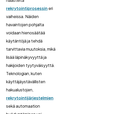
haasteita
rekrytointiprosessin
eri
vaiheissa. Näiden
havaintojen pohjalta
voidaan hienosäätää
käytäntöjä ja tehdä
tarvittavia muutoksia, mikä
lisää läpinäkyvyyttä ja
hakijoiden tyytyväisyyttä.
Teknologian, kuten
käyttäjäystävällisten
hakualustojen,
rekrytointijärjestelmien
sekä automaation