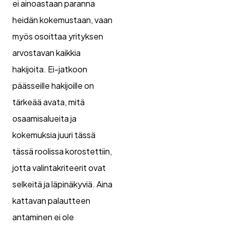
ei ainoastaan paranna
heidän kokemustaan, vaan
myös osoittaa yrityksen
arvostavan kaikkia
hakijoita. Ei-jatkoon
päässeille hakijoille on
tärkeää avata, mitä
osaamisalueita ja
kokemuksia juuri tässä
tässä roolissa korostettiin,
jotta valintakriteerit ovat
selkeitä ja läpinäkyviä. Aina
kattavan palautteen
antaminen ei ole