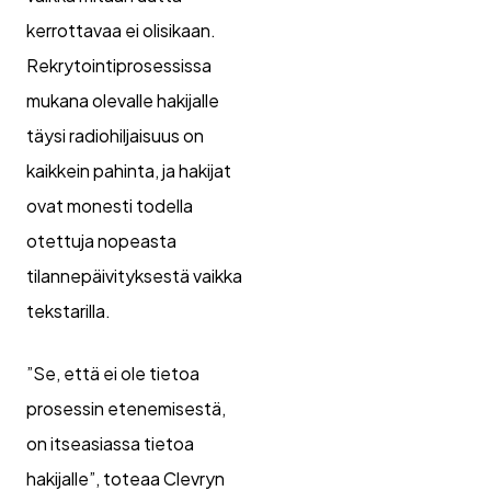
kerrottavaa ei olisikaan.
Rekrytointiprosessissa
mukana olevalle hakijalle
täysi radiohiljaisuus on
kaikkein pahinta, ja hakijat
ovat monesti todella
otettuja nopeasta
tilannepäivityksestä vaikka
tekstarilla.
”Se, että ei ole tietoa
prosessin etenemisestä,
on itseasiassa tietoa
hakijalle”, toteaa Clevryn