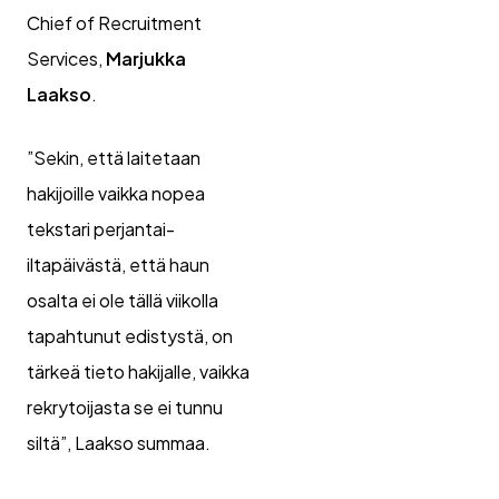
Chief of Recruitment
Services,
Marjukka
Laakso
.
”Sekin, että laitetaan
hakijoille vaikka nopea
tekstari perjantai-
iltapäivästä, että haun
osalta ei ole tällä viikolla
tapahtunut edistystä, on
tärkeä tieto hakijalle, vaikka
rekrytoijasta se ei tunnu
siltä”, Laakso summaa.