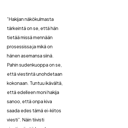
”Hakijan näkökulmasta
tärkeintä on se, että hän
tietää missä mennään
prosessissa ja mikä on
hänen asemansa siinä.
Pahin sudenkuoppa on se,
että viestintä unohdetaan
kokonaan. Tuntuu ikävältä,
että edelleen moni hakija
sanoo, että onpa kiva
saada edes tämä ei-kiitos
viesti”. Näin tiivisti