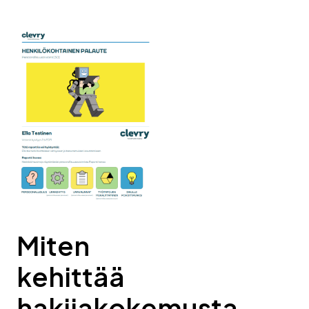
Miten
kehittää
hakijakokemusta