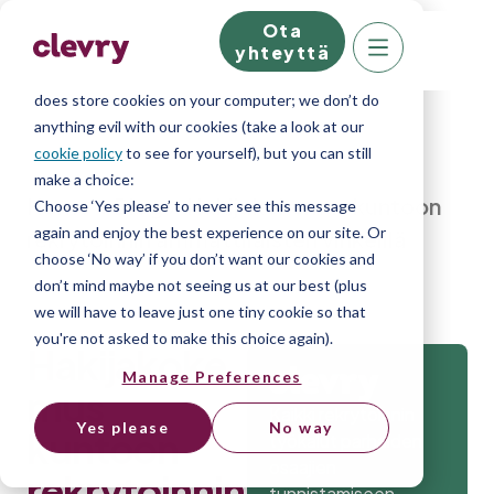
Ota
We know right? These cookie pop-ups can really
yhteyttä
ruin your visit, so we’ll make this quick. This website
does store cookies on your computer; we don’t do
anything evil with our cookies (take a look at our
cookie policy
to see for yourself), but you can still
make a choice:
Home
»
Blog
»
Hakijakokemus kuntoon
Choose ‘Yes please’ to never see this message
again and enjoy the best experience on our site. Or
rekrytoinnin ammattilaisten vinkeillä
choose ‘No way’ if you don’t want our cookies and
don’t mind maybe not seeing us at our best (plus
we will have to leave just one tiny cookie so that
you're not asked to make this choice again).
Hakijakoke
Manage Preferences
mus
Kaikki rekrytoinnin
Yes please
No way
kuntoon
työkalut parhaiden
osaajien
rekrytoinnin
tunnistamiseen.