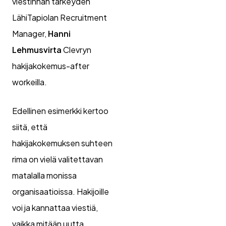
viestinnän tärkeyden
LähiTapiolan Recruitment
Manager,
Hanni
Lehmusvirta
Clevryn
hakijakokemus-after
workeilla.
Edellinen esimerkki kertoo
siitä, että
hakijakokemuksen suhteen
rima on vielä valitettavan
matalalla monissa
organisaatioissa. Hakijoille
voi ja kannattaa viestiä,
vaikka mitään uutta