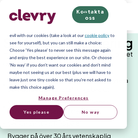
Kontakta
We know right? These cookie pop-ups can really ruin
oss
your visit, so we’ll make this quick. This website does
store cookies on your computer; we don’t do anything
evil with our cookies (take a look at our
cookie policy
to
Skills first-rekrytering
see for yourself), but you can still make a choice:
Choose ‘Yes please’ to never see this message again
med branschledande precision, flexibilitet
and enjoy the best experience on our site. Or choose
och validitet.
‘No way’ if you don’t want our cookies and don’t mind
maybe not seeing us at our best (plus we will have to
Vi hjälper över 2000 företag att rekrytera
leave just one tiny cookie so that you're not asked to
make this choice again).
och fatta bättre anställningsbeslut
Manage Preferences
Vi har utvärderat fler än 10 miljoner
kandidater de senast tre åren
Yes please
No way
Genomsnittligt NPS på 81
Bygger på över 30 års vetenskaplig