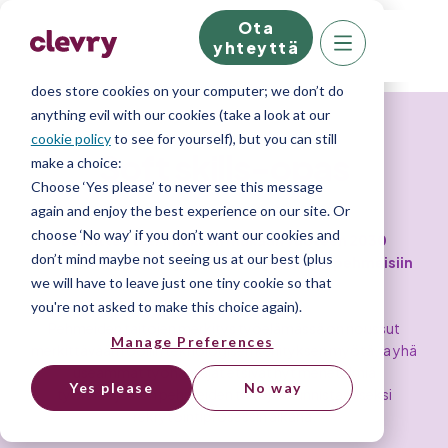
Ota
We know right? These cookie pop-ups can really
yhteyttä
ruin your visit, so we’ll make this quick. This website
does store cookies on your computer; we don’t do
anything evil with our cookies (take a look at our
cookie policy
to see for yourself), but you can still
Soft skills-opas
make a choice:
Choose ‘Yes please’ to never see this message
again and enjoy the best experience on our site. Or
choose ‘No way’ if you don’t want our cookies and
Deloitten tutkimuksen mukaan vuoteen 2030
don’t mind maybe not seeing us at our best (plus
mennessä yli 63% työpaikoista perustuu pehmeisiin
we will have to leave just one tiny cookie so that
taitoihin.
you're not asked to make this choice again).
Pehmeiden taitojen merkitys työelämässä on noussut
Manage Preferences
merkittävään rooliin teknologisen kehityksen myötä, ja yhä
useammat työnantajat etsivät nyt menetelmiä
Yes please
No way
työnhakijoiden pehmeiden taitojen tunnistamiseksi
rekrytointiprosessin aikana.