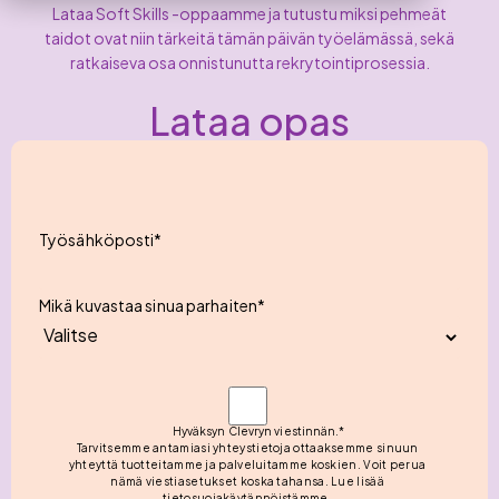
Lataa Soft Skills -oppaamme ja tutustu miksi pehmeät
taidot ovat niin tärkeitä tämän päivän työelämässä, sekä
ratkaiseva osa onnistunutta rekrytointiprosessia.
Lataa opas
Työsähköposti
*
Mikä kuvastaa sinua parhaiten
*
Hyväksyn Clevryn viestinnän.
*
Tarvitsemme antamiasi yhteystietoja ottaaksemme sinuun
yhteyttä tuotteitamme ja palveluitamme koskien. Voit perua
nämä viestiasetukset koska tahansa. Lue lisää
tietosuojakäytännöistämme.