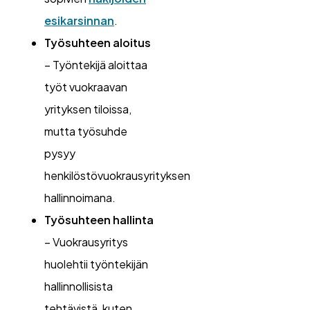
esikarsinnan
.
Työsuhteen aloitus
– Työntekijä aloittaa
työt vuokraavan
yrityksen tiloissa,
mutta työsuhde
pysyy
henkilöstövuokrausyrityksen
hallinnoimana.
Työsuhteen hallinta
– Vuokrausyritys
huolehtii työntekijän
hallinnollisista
tehtävistä, kuten