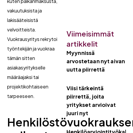
kuten palkanmaksusta,
vakuutuksista ja
lakisääteisistä
velvoitteista.
Viimeisimmät
Vuokrausyritys rekrytoi
artikkelit
työntekijän ja vuokraa
Myynnissä
tämän sitten
arvostetaan nyt aivan
asiakasyritykselle
uutta piirrettä
määräajaksi tai
projektikohtaiseen
Viisi tärkeintä
tarpeeseen.
piirrettä, joita
yritykset arvioivat
juuri nyt
Henkilöstövuokraukse
Henkilöarviointityökalut