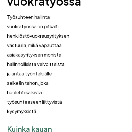
vuokratyössä
Työsuhteen hallinta
vuokratyössä on pitkälti
henkilöstövuokrausyrityksen
vastuulla, mikä vapauttaa
asiakasyrityksen monista
hallinnollisista velvoitteista
ja antaa työntekijälle
selkeän tahon, joka
huolehtiikaikista
työsuhteeseen liittyvistä
kysymyksistä.
Kuinka kauan