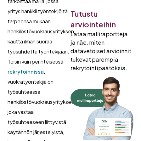
tarkoittaa mallia, jossa
yritys hankkii työntekijöitä
Tutustu
tarpeensa mukaan
arviointeihin
henkilöstövuokrausyrityksen
Lataa malliraportteja
kautta ilman suoraa
ja näe, miten
datavetoiset arvioinnit
työsuhdetta työntekijään.
tukevat parempia
Toisin kuin perinteisessä
rekrytointipäätöksiä.
rekrytoinnissa
,
vuokratyöntekijä on
työsuhteessa
henkilöstövuokrausyritykseen,
joka vastaa
työsuhteeseen liittyvistä
käytännön järjestelyistä,