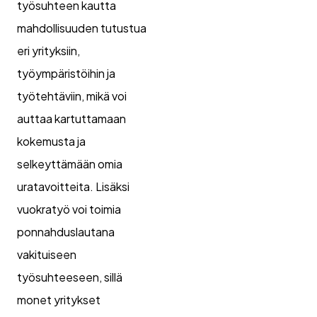
työsuhteen kautta
mahdollisuuden tutustua
eri yrityksiin,
työympäristöihin ja
työtehtäviin, mikä voi
auttaa kartuttamaan
kokemusta ja
selkeyttämään omia
uratavoitteita. Lisäksi
vuokratyö voi toimia
ponnahduslautana
vakituiseen
työsuhteeseen, sillä
monet yritykset