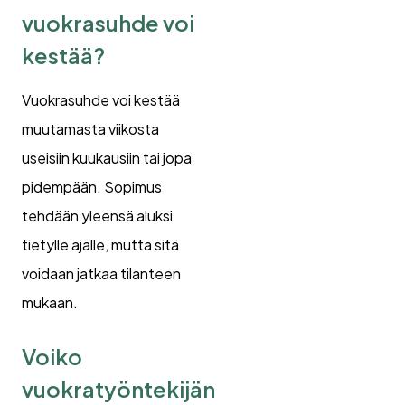
vuokrasuhde voi
kestää?
Vuokrasuhde voi kestää
muutamasta viikosta
useisiin kuukausiin tai jopa
pidempään. Sopimus
tehdään yleensä aluksi
tietylle ajalle, mutta sitä
voidaan jatkaa tilanteen
mukaan.
Voiko
vuokratyöntekijän