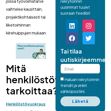
rekrytoinnin
joissa työvoimatarve
uusimmat tuulet
vaihtelee kausittain,
suoraan feediisi!
projektikohtaisesti tai
liiketoiminnan
kiirehuippujen mukaan.
Tai tilaa
uutiskirjeemme.
Mitä
henkilöstövuokraus
Haluan rekrytoinnin
trendit ja vinkit
tarkoittaa?
sähköpostiini.
Lähetä
Henkilöstövuokraus