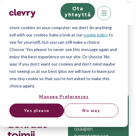
Ota
We know right? These cookie pop-ups can really ruin
yhteyttä
your visit, so we’ll make this quick. This website does
store cookies on your computer; we don’t do anything
evil with our cookies (take a look at our
cookie policy
to
see for yourself), but you can still make a choice:
Choose ‘Yes please’ to never see this message again and
Home
»
Blog
»
Miten henkilöstövuokraus
enjoy the best experience on our site. Or choose ‘No
way’ if you don’t want our cookies and don’t mind maybe
toimii
not seeing us at our best (plus we will have to leave just
one tiny cookie so that you're not asked to make this
choice again).
Miten
Manage Preferences
henkilöstöv
Yes please
No way
Kaikki rekrytoinnin
uokraus
työkalut parhaiden
osaajien
toimii
tunnistamiseen.