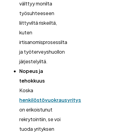
välttyy monilta
työsuhteeseen
liittyviltä riskeiltä,
kuten
irtisanomisprosessilta
ja työterveyshuollon
järjestelyiltä.
Nopeus ja
tehokkuus
Koska
henkilöstövuokrausyritys
on erikoistunut
rekrytointiin, se voi
tuoda yrityksen