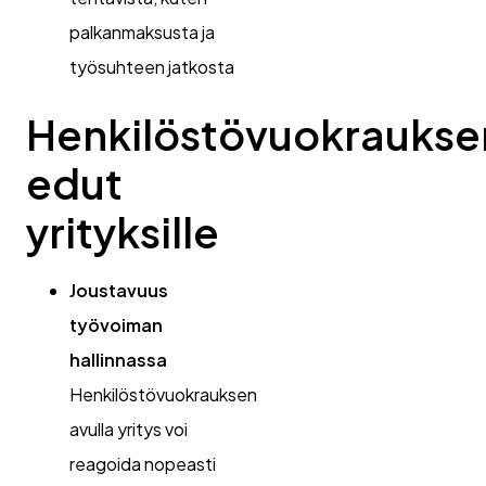
palkanmaksusta ja
työsuhteen jatkosta
Henkilöstövuokraukse
edut
yrityksille
Joustavuus
työvoiman
hallinnassa
Henkilöstövuokrauksen
avulla yritys voi
reagoida nopeasti