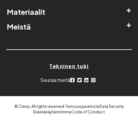
Materiaalit
Meistä
Tekninen tuki
Seuraa meitä
© Clevry. All rights reserved.
Tietosuojaseloste
Data Security
Evästekäytäntömme
Code of Conduct