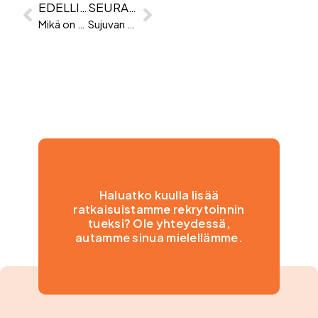
EDELLINEN
SEURAAVA
Mikä on henkilöarviointi ja miksi sitä käytetään?
Sujuvan rekrytoinnin kulmakivet
Haluatko kuulla lisää
ratkaisuistamme rekrytoinnin
tueksi? Ole yhteydessä,
autamme sinua mielellämme.