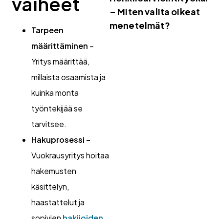
vaiheet
– Miten valita oikeat
menetelmät?
Tarpeen
määrittäminen
–
Yritys määrittää,
millaista osaamista ja
kuinka monta
työntekijää se
tarvitsee.
Hakuprosessi
–
Vuokrausyritys hoitaa
hakemusten
käsittelyn,
haastattelut ja
sopivien
hakijoiden