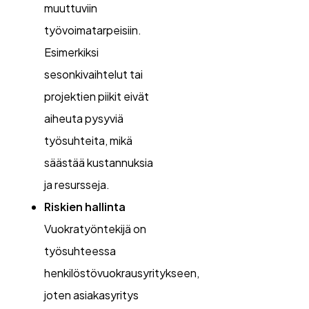
muuttuviin
työvoimatarpeisiin.
Esimerkiksi
sesonkivaihtelut tai
projektien piikit eivät
aiheuta pysyviä
työsuhteita, mikä
säästää kustannuksia
ja resursseja.
Riskien hallinta
Vuokratyöntekijä on
työsuhteessa
henkilöstövuokrausyritykseen,
joten asiakasyritys