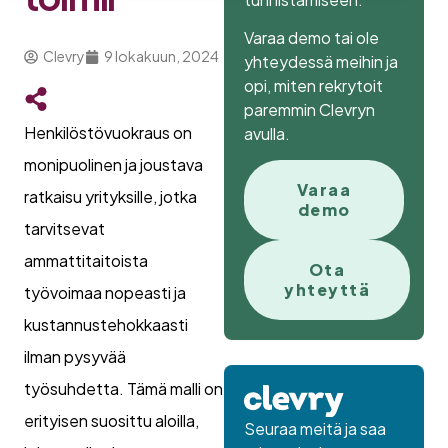
Varaa demo tai ole
Clevry
9 lokakuun, 2024
yhteydessä meihin ja
opi, miten rekrytoit
paremmin Clevryn
Henkilöstövuokraus on
avulla.
monipuolinen ja joustava
Varaa
ratkaisu yrityksille, jotka
demo
tarvitsevat
ammattitaitoista
Ota
yhteyttä
työvoimaa nopeasti ja
kustannustehokkaasti
ilman pysyvää
työsuhdetta. Tämä malli on
erityisen suosittu aloilla,
Seuraa meitä ja saa