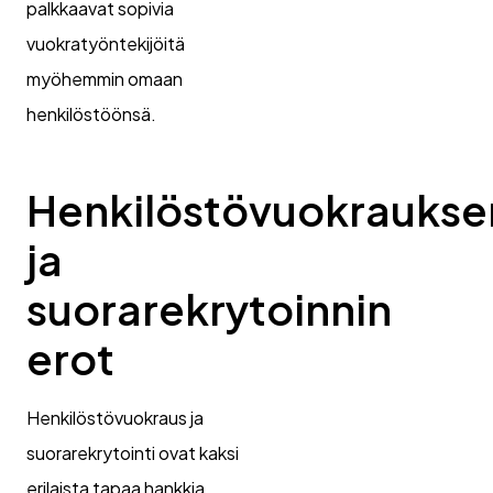
palkkaavat sopivia
vuokratyöntekijöitä
myöhemmin omaan
henkilöstöönsä.
Henkilöstövuokraukse
ja
suorarekrytoinnin
erot
Henkilöstövuokraus ja
suorarekrytointi ovat kaksi
erilaista tapaa hankkia