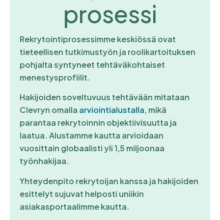
prosessi
Rekrytointiprosessimme keskiössä ovat
tieteellisen tutkimustyön ja roolikartoituksen
pohjalta syntyneet tehtäväkohtaiset
menestysprofiilit.
Hakijoiden soveltuvuus tehtävään mitataan
Clevryn omalla
arviointialustalla
, mikä
parantaa rekrytoinnin objektiivisuutta ja
laatua. Alustamme kautta arvioidaan
vuosittain globaalisti yli 1,5 miljoonaa
työnhakijaa.
Yhteydenpito rekrytoijan kanssa ja hakijoiden
esittelyt sujuvat helposti uniikin
asiakasportaalimme kautta.