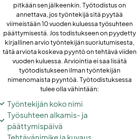
pitkään sen jälkeenkin. Työtodistus on
annettava, jos työntekijä sitä pyytää
viimeistään 10 vuoden kuluessa työsuhteen
päättymisestä. Jos todistukseen on pyydetty
kirjallinen arvio työntekijän suoriutumisesta,
tätä arviota koskeva pyyntö on tehtävä viiden
vuoden kuluessa. Arviointia ei saa lisätä
työtodistukseen ilman työntekijän
nimenomaista pyyntöä. Työtodistuksessa
tulee olla vähintään:
Työntekijän koko nimi
Työsuhteen alkamis- ja
päättymispäivä
Tehtävänimike ja kuvaus