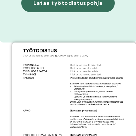
Lataa työtodistuspohja