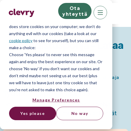
Ota
We know right? These cookie pop-ups can really
yhteyttä
ruin your visit, so we’ll make this quick. This website
does store cookies on your computer; we don’t do
anything evil with our cookies (take a look at our
cookie policy
to see for yourself), but you can still
Työtodistuspohja - Lataa
make a choice:
Choose ‘Yes please’ to never see this message
valmis malli
again and enjoy the best experience on our site. Or
choose ‘No way’ if you don’t want our cookies and
don’t mind maybe not seeing us at our best (plus
Lataa ilmainen työtodistuspohja Word-tiedostona ja
we will have to leave just one tiny cookie so that
muokkaa sitä yrityksesi tarpeisiin sopivaksi.
you're not asked to make this choice again).
Työtodistuspohja sisältää:
Manage Preferences
Valmiiksi muotoiltu työtodistuspohja
Esimerkkitekstit ja muokattavat kentät
Yes please
No way
Sopii kaikkiin työsuhteisiin