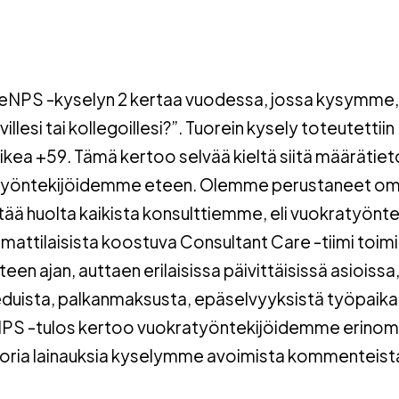
 eNPS -kyselyn 2 kertaa vuodessa, jossa kysymme,
llesi tai kollegoillesi?”. Tuorein kysely toteutettiin
ikea +59. Tämä kertoo selvää kieltä siitä määrätie
ratyöntekijöidemme eteen. Olemme perustaneet o
itää huolta kaikista konsulttiemme, eli vuokratyönte
mattilaisista koostuva Consultant Care -tiimi toimi
 ajan, auttaen erilaisissa päivittäisissä asioissa, 
duista, palkanmaksusta, epäselvyyksistä työpaikall
PS -tulos kertoo vuokratyöntekijöidemme erinom
uoria lainauksia kyselymme avoimista kommenteist