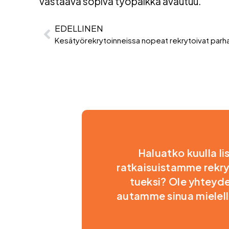
vastaava sopiva työpaikka avautuu.
EDELLINEN
Kesätyörekrytoinneissa nopeat rekrytoivat parh
Haluatko kuulla li
ratkaisuistamme rekry
tueksi? Ole yhteyd
autamme sinua miele