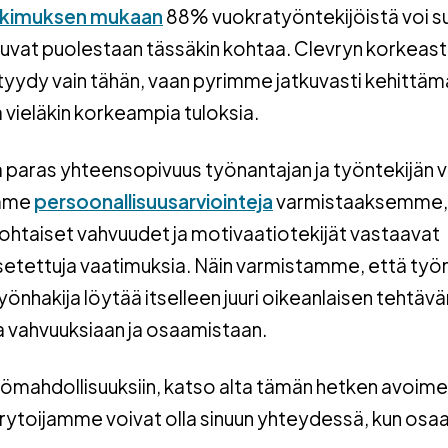
tkimuksen mukaan
88% vuokratyöntekijöistä voi su
uhuvat puolestaan tässäkin kohtaa. Clevryn korkea
yydy vain tähän, vaan pyrimme jatkuvasti kehittä
vieläkin korkeampia tuloksia.
aras yhteensopivuus työnantajan ja työntekijän väl
amme
persoonallisuusarviointeja
varmistaaksemme,
ohtaiset vahvuudet ja motivaatiotekijät vastaavat
asetettuja vaatimuksia. Näin varmistamme, että työ
yönhakija löytää itselleen juuri oikeanlaisen tehtävä
 vahvuuksiaan ja osaamistaan.
yömahdollisuuksiin, katso alta tämän hetken avoime
rekrytoijamme voivat olla sinuun yhteydessä, kun osa