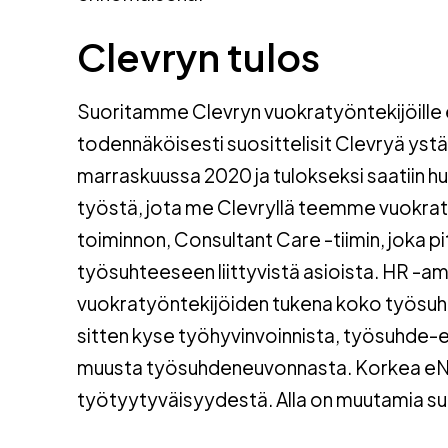
Clevryn tulos
Suoritamme Clevryn vuokratyöntekijöille
todennäköisesti suosittelisit Clevryä ystävi
marraskuussa 2020 ja tulokseksi saatiin hu
työstä, jota me Clevryllä teemme vuok
toiminnon, Consultant Care -tiimin, joka p
työsuhteeseen liittyvistä asioista. HR -am
vuokratyöntekijöiden tukena koko työsuhteen
sitten kyse työhyvinvoinnista, työsuhde-e
muusta työsuhdeneuvonnasta. Korkea eN
työtyytyväisyydestä. Alla on muutamia s