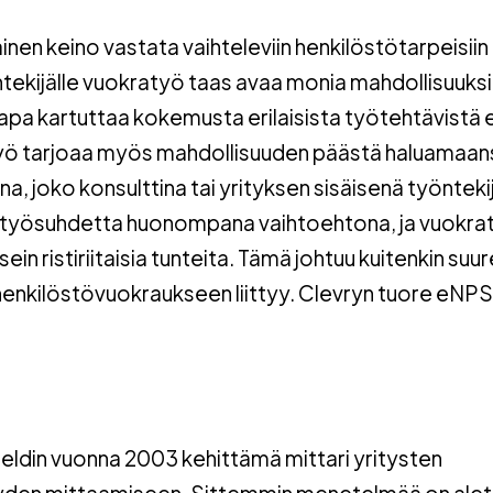
inen keino vastata vaihteleviin henkilöstötarpeisiin
öntekijälle vuokratyö taas avaa monia mahdollisuuks
apa kartuttaa kokemusta erilaisista työtehtävistä e
ratyö tarjoaa myös mahdollisuuden päästä haluamaan
na, joko konsulttina tai yrityksen sisäisenä työnteki
a työsuhdetta huonompana vaihtoehtona, ja vuokra
n ristiriitaisia tunteita. Tämä johtuu kuitenkin suur
a henkilöstövuokraukseen liittyy. Clevryn tuore eNPS
ldin vuonna 2003 kehittämä mittari yritysten