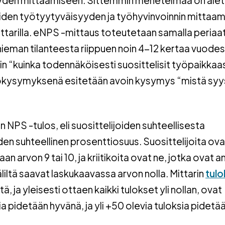
yden mittaamiseen. Sittemmin menetelmää on alet
den työtyytyväisyyden ja työhyvinvoinnin mittaa
arilla. eNPS -mittaus toteutetaan samalla periaat
 hieman tilanteesta riippuen noin 4-12 kertaa vuode
n “kuinka todennäköisesti suosittelisit työpaikkaa
Jatkokysymyksenä esitetään avoin kysymys “mistä sy
 NPS -tulos, eli suosittelijoiden suhteellisesta
en suhteellinen prosenttiosuus. Suosittelijoita ova
n arvon 9 tai 10, ja kriitikoita ovat ne, jotka ovat 
liltä saavat laskukaavassa arvon nolla. Mittarin
tulo
tä, ja yleisesti ottaen kaikki tulokset yli nollan, ovat
sia pidetään hyvänä, ja yli +50 olevia tuloksia pidetä