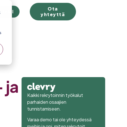
Ota
 trial
;
yhteyttä
s
 ja
Kaikki rekrytoinnin työkalut
parhaiden osaajien
tunnistamiseen.
Varaa demo tai ole yhteydessä
meihin ja opi, miten rekrytoit