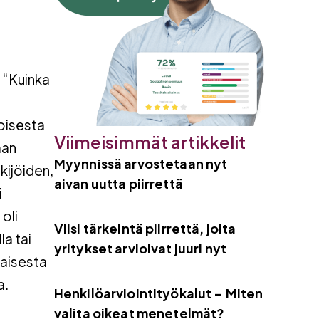
 “Kuinka
toisesta
Viimeisimmät artikkelit
man
Myynnissä arvostetaan nyt
kijöiden,
aivan uutta piirrettä
i
oli
Viisi tärkeintä piirrettä, joita
a tai
yritykset arvioivat juuri nyt
aisesta
a.
Henkilöarviointityökalut – Miten
valita oikeat menetelmät?