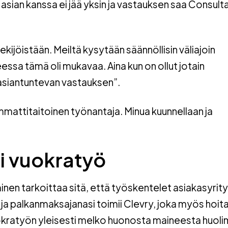
asian kanssa ei jää yksin ja vastauksen saa Consult
kijöistään. Meiltä kysytään säännöllisin väliajoin
eessa tämä oli mukavaa. Aina kun on ollut jotain
 asiantuntevan vastauksen”.
mmattitaitoinen työnantaja. Minua kuunnellaan ja
i vuokratyö
minen tarkoittaa sitä, että työskentelet asiakasyrit
 ja palkanmaksajanasi toimii Clevry, joka myös hoita
okratyön yleisesti melko huonosta maineesta huoli