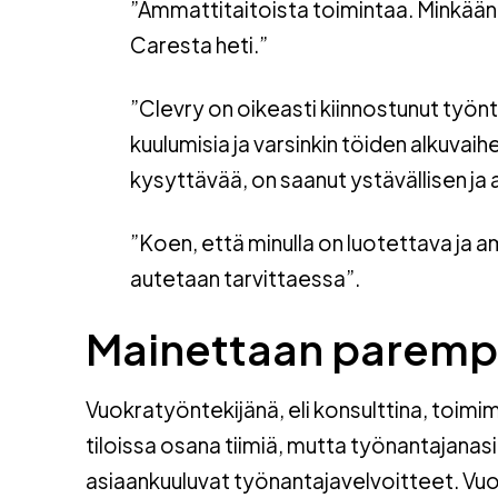
”Ammattitaitoista toimintaa. Minkään 
Caresta heti.”
”Clevry on oikeasti kiinnostunut työnte
kuulumisia ja varsinkin töiden alkuvaih
kysyttävää, on saanut ystävällisen ja
”Koen, että minulla on luotettava ja a
autetaan tarvittaessa”.
Mainettaan paremp
Vuokratyöntekijänä, eli konsulttina, toimi
tiloissa osana tiimiä, mutta työnantajanasi
asiaankuuluvat työnantajavelvoitteet. Vu