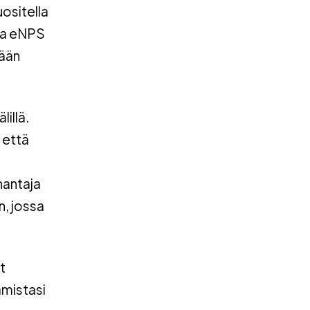
ositella
sta eNPS
mään
illä.
 että
nantaja
n, jossa
t
amistasi