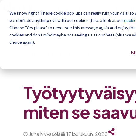
Alusta
Palvelut
Avoimet 
We know right? These cookie pop-ups can really ruin your visit, so
we don’t do anything evil with our cookies (take a look at our
cookie
Choose ‘Yes please’ to never see this message again and enjoy the 
cookies and don’t mind maybe not seeing us at our best (plus we wil
choice again).
Home
»
Blog
»
Työtyytyväisyys vuokra
M
Työtyytyväisy
miten se saav
Juha Nyyssölä
17 joulukuun, 2020