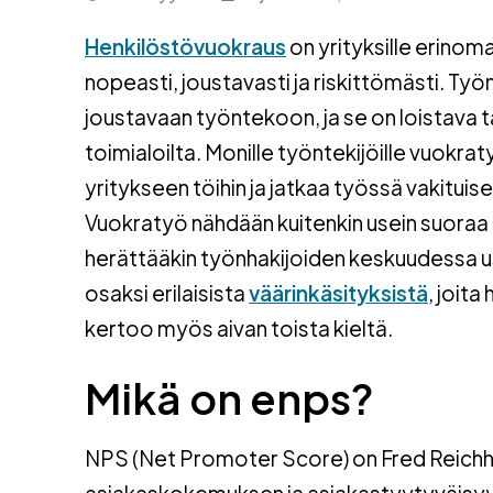
Henkilöstövuokraus
on yrityksille erinoma
nopeasti, joustavasti ja riskittömästi. Ty
joustavaan työntekoon, ja se on loistava t
toimialoilta. Monille työntekijöille vuok
yritykseen töihin ja jatkaa työssä vakituise
Vuokratyö nähdään kuitenkin usein suora
herättääkin työnhakijoiden keskuudessa usei
osaksi erilaisista
väärinkäsityksistä
, joit
kertoo myös aivan toista kieltä.
Mikä on enps?
NPS (Net Promoter Score) on Fred Reichhe