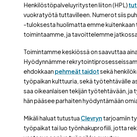
Henkilöstöpalveluyritysten liiton (HPL)
tu
vuokratyötä tuttavilleen. Numerot siis p
-tuloksesta huolimatta emme kuitenkaan t
toimintaamme, ja tavoittelemme jatkossa 
Toimintamme keskiössä on saavuttaa aina p
Hyödynnämme rekrytointiprosesseiss
ehdokkaan
pehmeät taidot
sekä henkilök
työpaikan kulttuuria, sekä työtehtävälle 
saa oikeanlaisen tekijän työtehtävään, ja t
hän pääsee parhaiten hyödyntämään omia
Mikäli haluat tutustua
Clevryn
tarjoamiin t
työpaikat tai luo työnhakuprofiili, jotta 