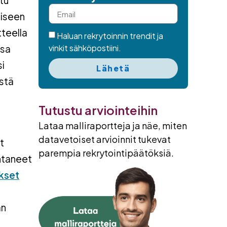
tu
miseen
teella
Haluan rekrytoinnin trendit ja
ssa
vinkit sähköpostiini.
si
Lähetä
ystä
Tutustu arviointeihin
Lataa malliraportteja ja näe, miten
datavetoiset arvioinnit tukevat
t
parempia rekrytointipäätöksiä.
antaneet
kset
än