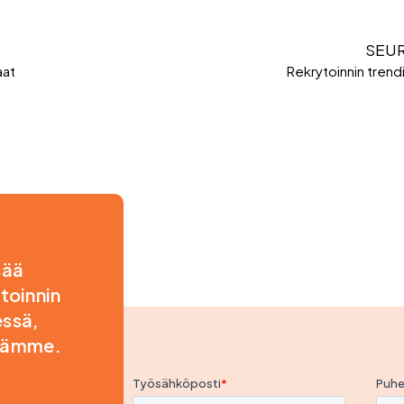
SEU
aat
Rekrytoinnin trend
sää
toinnin
essä,
llämme.