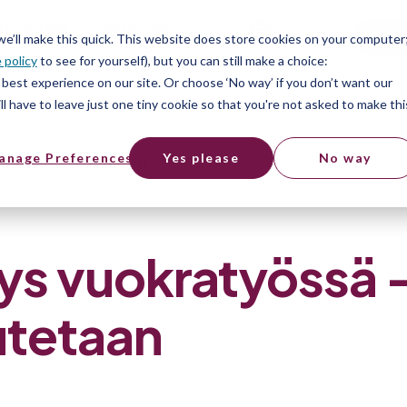
työpaikat
Materiaalit
FI
Free
 we’ll make this quick. This website does store cookies on your computer
 policy
to see for yourself), but you can still make a choice:
best experience on our site. Or choose ‘No way’ if you don’t want our
l have to leave just one tiny cookie so that you're not asked to make thi
työssä – ja miten se saavutetaan
anage Preferences
Yes please
No way
ys vuokratyössä –
utetaan