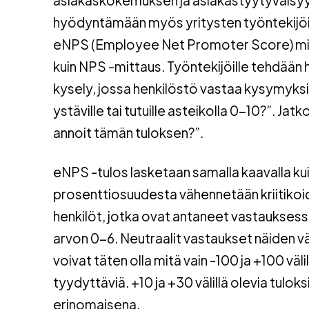
asiakaskokemuksen ja asiakastyytyväisy
hyödyntämään myös yritysten työntekijöi
eNPS (Employee Net Promoter Score) mitt
kuin NPS -mittaus. Työntekijöille tehdään
kysely, jossa henkilöstö vastaa kysymyksii
ystäville tai tutuille asteikolla 0-10?”. 
annoit tämän tuloksen?”.
eNPS -tulos lasketaan samalla kaavalla kuin
prosenttiosuudesta vähennetään kriitikoid
henkilöt, jotka ovat antaneet vastauksessaa
arvon 0-6. Neutraalit vastaukset näiden vä
voivat täten olla mitä vain -100 ja +100 välil
tyydyttäviä. +10 ja +30 välillä olevia tulok
erinomaisena.