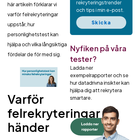
rekryteringstrender
här artikeln förklarar vi
och tips i min e-post.
varför felrekryteringar
Skicka
uppstår, hur
personlighetstest kan
hjälpa och vilka långsiktiga
Nyfiken på våra
fördelar de för med sig.
tester?
Ladda ner
exempelrapporter och se
hur datadrivna insikter kan
hjälpa dig att rekrytera
Varför
smartare.
felrekryteringar
händer