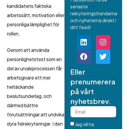
kandidatens faktiska
senaste
rekryteringstrenderna
arbetssätt, motivation eller
och nyheterna direkt i
personliga lämplighet för
ditt feed!
rollen.
Genom att använda
personlighetstest som en
del av urvalsprocessen får
Eller
arbetsgivare ett mer
prenumerera
heltäckande
på vårt
beslutsunderlag, och
nyhetsbrev.
därmed bättre
förutsättningar att undvika
dyra felrekryteringar. I den
Jag vill ha