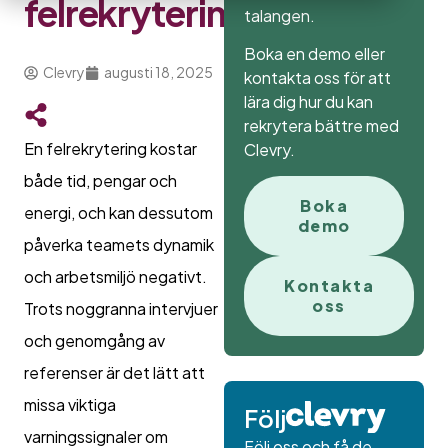
felrekryteringar
talangen.
Boka en demo eller
Clevry
augusti 18, 2025
kontakta oss för att
lära dig hur du kan
rekrytera bättre med
En felrekrytering kostar
Clevry.
både tid, pengar och
Boka
energi, och kan dessutom
demo
påverka teamets dynamik
och arbetsmiljö negativt.
Kontakta
oss
Trots noggranna intervjuer
och genomgång av
referenser är det lätt att
missa viktiga
Följ
varningssignaler om
Följ oss och få de