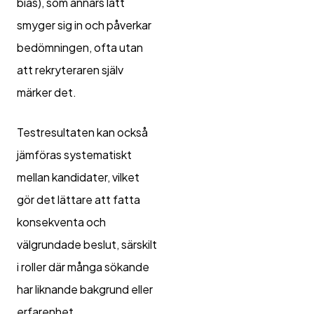
bias), som annars lätt
smyger sig in och påverkar
bedömningen, ofta utan
att rekryteraren själv
märker det.
Testresultaten kan också
jämföras systematiskt
mellan kandidater, vilket
gör det lättare att fatta
konsekventa och
välgrundade beslut, särskilt
i roller där många sökande
har liknande bakgrund eller
erfarenhet.