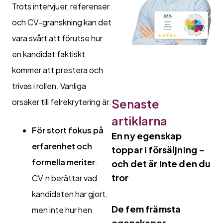
Trots intervjuer, referenser
och CV-granskning kan det
vara svårt att förutse hur
en kandidat faktiskt
kommer att prestera och
trivas i rollen. Vanliga
Senaste
orsaker till felrekrytering är:
artiklarna
För stort fokus på
En ny egenskap
erfarenhet och
toppar i försäljning –
formella meriter
.
och det är inte den du
tror
CV:n berättar vad
kandidaten har gjort,
De fem främsta
men inte hur hen
egenskaper