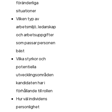
föränderliga
situationer
Vilken typ av
arbetsmiljö, ledarskap
och arbetsuppgifter
som passar personen
bäst
Vilka styrkor och
potentiella
utvecklingsområden
kandidaten har i
förhållande till rollen
Hur väl individens
personlighet