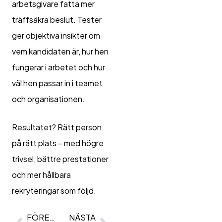
arbetsgivare fatta mer
träffsäkra beslut. Tester
ger objektiva insikter om
vem kandidaten är, hur hen
fungerar i arbetet och hur
väl hen passar in i teamet
och organisationen.
Resultatet? Rätt person
på rätt plats – med högre
trivsel, bättre prestationer
och mer hållbara
rekryteringar som följd.
FÖREGÅENDE
NÄSTA