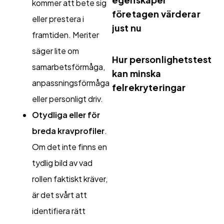
kommer att bete sig
företagen värderar
eller prestera i
just nu
framtiden. Meriter
säger lite om
Hur personlighetstest
samarbetsförmåga,
kan minska
anpassningsförmåga
felrekryteringar
eller personligt driv.
Otydliga eller för
breda kravprofiler
.
Om det inte finns en
tydlig bild av vad
rollen faktiskt kräver,
är det svårt att
identifiera rätt