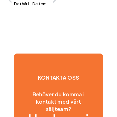
Det här lärde vi oss av 183 sökande till vår HR-koordinatorroll
De fem främsta egenskaper företagen värderar just nu
KONTAKTA OSS
Behöver du komma i
kontakt med vårt
säljteam?