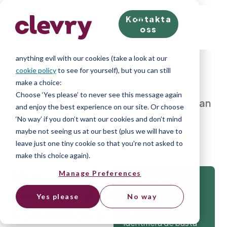
Kontakta
We know right? These cookie pop-ups can really ruin
oss
your visit, so we’ll make this quick. This website does
store cookies on your computer; we don’t do
anything evil with our cookies (take a look at our
cookie policy
to see for yourself), but you can still
make a choice:
Choose ‘Yes please’ to never see this message again
Home
»
Blog
»
Hur personlighetstest kan
and enjoy the best experience on our site. Or choose
minska felrekryteringar
‘No way’ if you don’t want our cookies and don’t mind
maybe not seeing us at our best (plus we will have to
leave just one tiny cookie so that you're not asked to
make this choice again).
Hur
Manage Preferences
personlighetstest
Yes please
No way
Alla testverktyg du
kan minska
behöver för att
identifiera de bästa