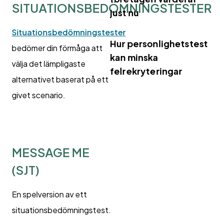
SITUATIONSBEDÖMNINGSTESTER
just nu
Situationsbedömningstester
Hur personlighetstest
bedömer din förmåga att
kan minska
välja det lämpligaste
felrekryteringar
alternativet baserat på ett
givet scenario.
MESSAGE ME
(SJT)
En spelversion av ett
situationsbedömningstest.