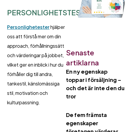
PERSONLIGHETSTESTER
Personlighetester
hjälper
oss att förstå mer om din
approach, förhållningssätt
Senaste
och värderingar på jobbet,
artiklarna
vilket ger en inblick i hur du
En ny egenskap
förhåller dig till andra,
toppar i försäljning –
tankestil, känslomässiga
och det är inte den du
stil, motivation och
tror
kulturpassning.
De fem främsta
egenskaper
företagen värderar