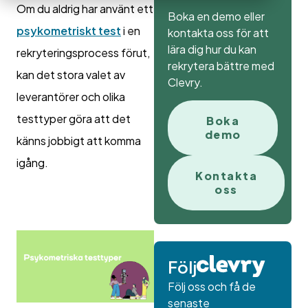
Om du aldrig har använt ett
Boka en demo eller
psykometriskt test
i en
kontakta oss för att
lära dig hur du kan
rekryteringsprocess förut,
rekrytera bättre med
kan det stora valet av
Clevry.
leverantörer och olika
testtyper göra att det
Boka
demo
känns jobbigt att komma
igång.
Kontakta
oss
Följ
Följ oss och få de
senaste