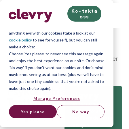
Kontakta
We know right? These cookie pop-ups can really ruin
oss
your visit, so we’ll make this quick. This website does
store cookies on your computer; we don’t do
anything evil with our cookies (take a look at our
cookie policy
to see for yourself), but you can still
make a choice:
Choose ‘Yes please’ to never see this message again
Home
»
Blog
»
Psykometriska Testtyper
and enjoy the best experience on our site. Or choose
‘No way’ if you don’t want our cookies and don’t mind
maybe not seeing us at our best (plus we will have to
leave just one tiny cookie so that you're not asked to
Psykometriska
make this choice again).
Testtyper
Manage Preferences
Alla testverktyg du
behöver för att
Yes please
No way
identifiera de bästa
Clevry
juni 22, 2022
talangen.