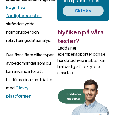
och tips i min e-post.
kognitiva
Skicka
färdighetstester
,
skräddarsydda
Nyfiken på våra
normgrupper och
tester?
rekryteringsdataanalys.
Ladda ner
exempelrapporter och se
Det finns flera olika typer
hur datadrivna insikter kan
av bedömningar som du
hjälpa dig att rekrytera
kan använda för att
smartare.
bedöma dina kandidater
med
Clevry-
plattformen
.