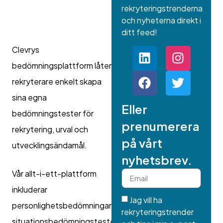
rekryteringstrenderna
och nyheterna direkt i
ditt feed!
Clevrys
bedömningsplattform låter
rekryterare enkelt skapa
sina egna
Eller
bedömningstester för
prenumerera
rekrytering, urval och
på vårt
utvecklingsändamål.
nyhetsbrev.
Vår allt-i-ett-plattform
inkluderar
Jag vill ha
personlighetsbedömningar,
rekryteringstrender
situationsbedömningstester,