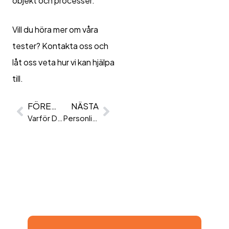
objekt och processer.
Vill du höra mer om våra
tester? Kontakta oss och
låt oss veta hur vi kan hjälpa
till.
FÖREGÅENDE
NÄSTA
Varför Du Bör Använda Psykometri När Du Rekryterar
Personlighetsbedömning På Jobbet