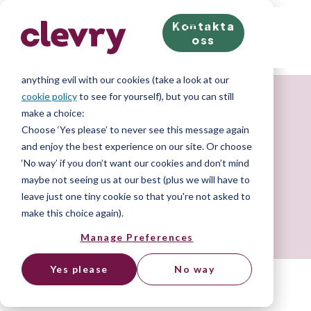
Kontakta
We know right? These cookie pop-ups can really ruin
oss
your visit, so we’ll make this quick. This website does
store cookies on your computer; we don’t do
anything evil with our cookies (take a look at our
Fallstudie
cookie policy
to see for yourself), but you can still
make a choice:
Choose ‘Yes please’ to never see this message again
Digital Workforce
and enjoy the best experience on our site. Or choose
‘No way’ if you don’t want our cookies and don’t mind
maybe not seeing us at our best (plus we will have to
Effektiv rekrytering av BDR för den globala
leave just one tiny cookie so that you're not asked to
automationssektorn.
make this choice again).
Manage Preferences
Home
»
Resurser
»
Fallstudier
»
Digital Workforce
Yes please
No way