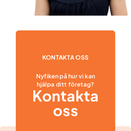
KONTAKTA OSS
Nyfiken på hur vi kan
hjälpa ditt företag?
Kontakta
oss