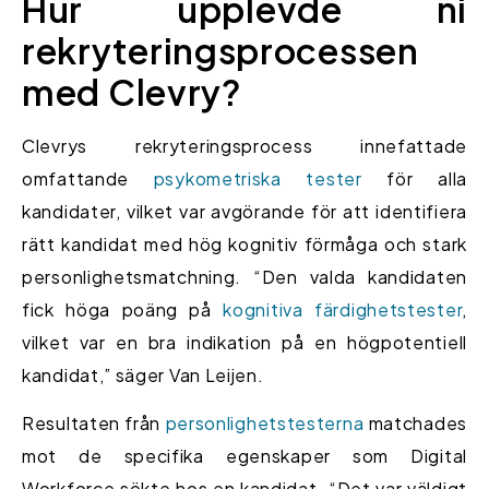
Hur upplevde ni
rekryteringsprocessen
med Clevry?
Clevrys rekryteringsprocess innefattade
omfattande
psykometriska tester
för alla
kandidater, vilket var avgörande för att identifiera
rätt kandidat med hög kognitiv förmåga och stark
personlighetsmatchning. “Den valda kandidaten
fick höga poäng på
kognitiva färdighetstester
,
vilket var en bra indikation på en högpotentiell
kandidat,” säger Van Leijen.
Resultaten från
personlighetstesterna
matchades
mot de specifika egenskaper som Digital
Workforce sökte hos en kandidat. “Det var väldigt