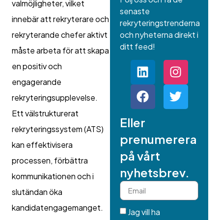
valmöjligheter, vilket
senaste
innebär att rekryterare och
rekryteringstrenderna
rekryterande chefer aktivt
och nyheterna direkt i
ditt feed!
måste arbeta för att skapa
en positiv och
engagerande
rekryteringsupplevelse.
Ett välstrukturerat
Eller
rekryteringssystem (ATS)
prenumerera
kan effektivisera
på vårt
processen, förbättra
nyhetsbrev.
kommunikationen och i
slutändan öka
kandidatengagemanget.
Jag vill ha