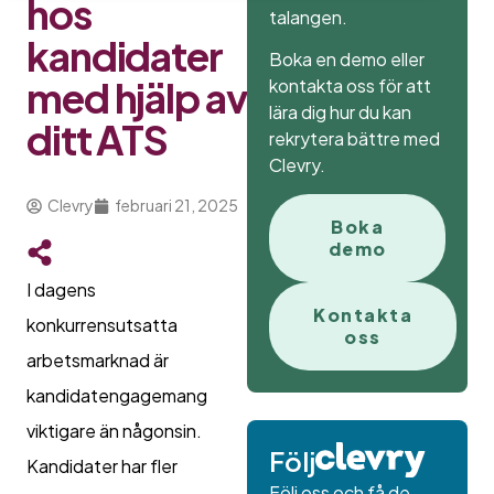
hos
talangen.
kandidater
Boka en demo eller
med hjälp av
kontakta oss för att
lära dig hur du kan
ditt ATS
rekrytera bättre med
Clevry.
Clevry
februari 21, 2025
Boka
demo
I dagens
Kontakta
konkurrensutsatta
oss
arbetsmarknad är
kandidatengagemang
viktigare än någonsin.
Följ
Kandidater har fler
Följ oss och få de