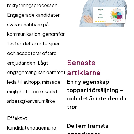
rekryteringsprocessen.
Engagerade kandidater
svarar snabbare på
kommunikation, genomför
tester, deltar i intervjuer
och accepterar oftare
Senaste
erbjudanden. Lågt
artiklarna
engagemang kan däremot
En ny egenskap
leda till avhopp, missade
toppar i försäljning –
möjligheter och skadat
och det är inte den du
arbetsgivarvarumärke
tror
Effektivt
De fem främsta
kandidatengagemang
egenskaper