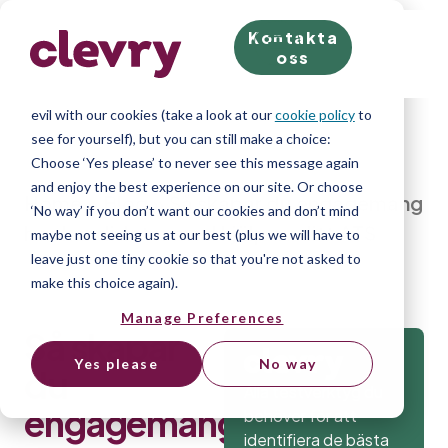
Kontakta
We know right? These cookie pop-ups can really ruin
oss
your visit, so we’ll make this quick. This website does
store cookies on your computer; we don’t do anything
evil with our cookies (take a look at our
cookie policy
to
see for yourself), but you can still make a choice:
Choose ‘Yes please’ to never see this message again
and enjoy the best experience on our site. Or choose
Home
»
Blog
»
Så skapar du engagemang
‘No way’ if you don’t want our cookies and don’t mind
hos kandidater med hjälp av ditt ATS
maybe not seeing us at our best (plus we will have to
leave just one tiny cookie so that you're not asked to
make this choice again).
Manage Preferences
Så skapar
Yes please
No way
du
Alla testverktyg du
engagemang
behöver för att
identifiera de bästa