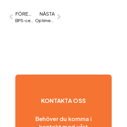
FÖREGÅENDE
NÄSTA
BPS-certifiering: Guldstandarden för psykometrisk testning
Optimera hanteringen av rekryteringspipelinen med ett ATS
KONTAKTA OSS
Behöver du komma i
kontakt med vårt