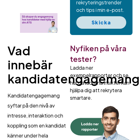
rekryteringstrender
och tips i min e-post.
Skicka
Vad
Nyfiken på våra
tester?
innebär
Ladda ner
kandidatengagemang
exempelrapporter och se
hur datadrivna insikter kan
hjälpa dig att rekrytera
Kandidatengagemang
smartare.
syftar på den nivå av
intresse, interaktion och
koppling som en kandidat
känner under hela