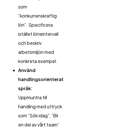
som
”konkurrenskraftig
lön”. Specificera
istället löneintervall
och beskriv
arbetsmiljön med
konkreta exempel.
Använd
handlingsorienterat
språk:
Uppmuntra till
handling med uttryck
som ”Sök idag”, ”Bli
en del av vårt team”