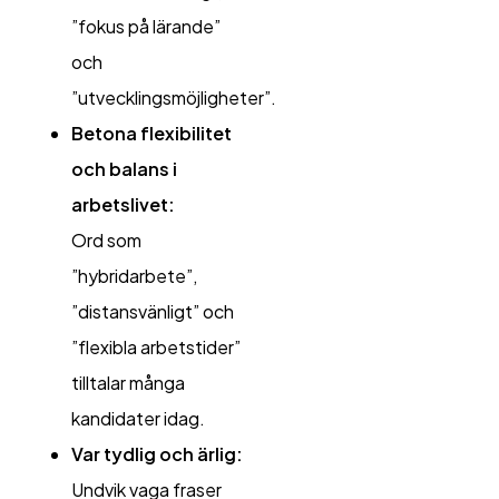
”fokus på lärande”
och
”utvecklingsmöjligheter”.
Betona flexibilitet
och balans i
arbetslivet:
Ord som
”hybridarbete”,
”distansvänligt” och
”flexibla arbetstider”
tilltalar många
kandidater idag.
Var tydlig och ärlig:
Undvik vaga fraser