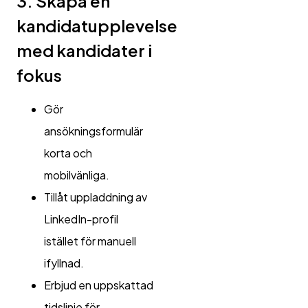
3. Skapa en
kandidatupplevelse
med kandidater i
fokus
Gör
ansökningsformulär
korta och
mobilvänliga.
Tillåt uppladdning av
LinkedIn-profil
istället för manuell
ifyllnad.
Erbjud en uppskattad
tidslinje för