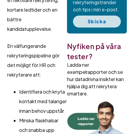
effektivare rekrytering,
rekryteringstrender
och tips i min e-post.
kortare ledtider och en
bättre
Skicka
kandidatupplevelse.
Nyfiken på våra
En välfungerande
tester?
rekryteringspipeline gör
Ladda ner
det möjligt för HR och
exempelrapporter och se
rekryterare att:
hur datadrivna insikter kan
hjälpa dig att rekrytera
Identifiera och knyta
smartare.
kontakt med talanger
innan behov uppstår
Minska flaskhalsar
och snabba upp