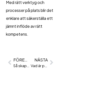
Med rätt verktyg och
processer på plats blir det
enklare att säkerställa ett
jämnt inflöde av rätt
kompetens.
FÖREGÅENDE
NÄSTA
Så skapar du engagemang hos kandidater med hjälp av ditt ATS
Vad är personlighetstester?