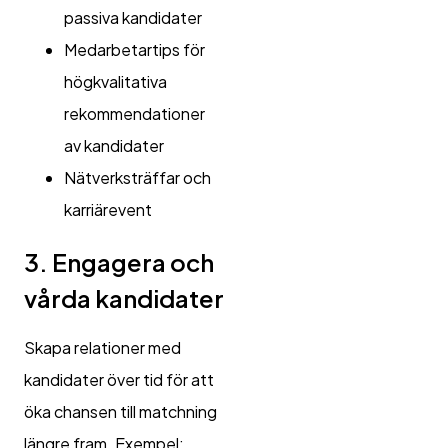
passiva kandidater
Medarbetartips för
högkvalitativa
rekommendationer
av kandidater
Nätverksträffar och
karriärevent
3. Engagera och
vårda kandidater
Skapa relationer med
kandidater över tid för att
öka chansen till matchning
längre fram. Exempel: