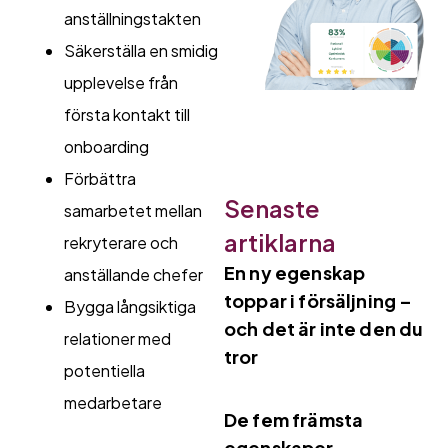
anställningstakten
Säkerställa en smidig
upplevelse från
första kontakt till
onboarding
Förbättra
Senaste
samarbetet mellan
artiklarna
rekryterare och
En ny egenskap
anställande chefer
toppar i försäljning –
Bygga långsiktiga
och det är inte den du
relationer med
tror
potentiella
medarbetare
De fem främsta
egenskaper