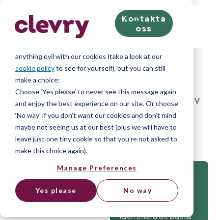
Kontakta
We know right? These cookie pop-ups can really ruin
oss
your visit, so we’ll make this quick. This website does
store cookies on your computer; we don’t do
anything evil with our cookies (take a look at our
cookie policy
to see for yourself), but you can still
make a choice:
Choose ‘Yes please’ to never see this message again
Home
»
Blog
»
Optimera hanteringen av
and enjoy the best experience on our site. Or choose
rekryteringspipelinen med ett ATS
‘No way’ if you don’t want our cookies and don’t mind
maybe not seeing us at our best (plus we will have to
leave just one tiny cookie so that you're not asked to
make this choice again).
Optimera
Manage Preferences
hanteringen
Yes please
No way
Alla testverktyg du
av
behöver för att
identifiera de bästa