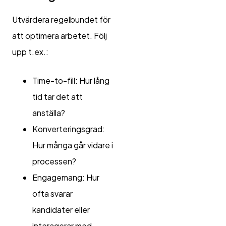
Utvärdera regelbundet för
att optimera arbetet. Följ
upp t.ex.:
Time-to-fill: Hur lång
tid tar det att
anställa?
Konverteringsgrad:
Hur många går vidare i
processen?
Engagemang: Hur
ofta svarar
kandidater eller
interagerar med