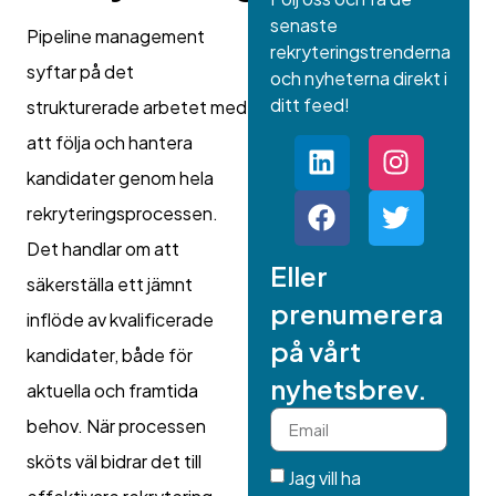
senaste
Pipeline management
rekryteringstrenderna
syftar på det
och nyheterna direkt i
ditt feed!
strukturerade arbetet med
att följa och hantera
kandidater genom hela
rekryteringsprocessen.
Det handlar om att
Eller
säkerställa ett jämnt
prenumerera
inflöde av kvalificerade
på vårt
kandidater, både för
nyhetsbrev.
aktuella och framtida
behov. När processen
sköts väl bidrar det till
Jag vill ha