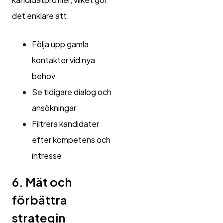
det enklare att:
Följa upp gamla
kontakter vid nya
behov
Se tidigare dialog och
ansökningar
Filtrera kandidater
efter kompetens och
intresse
6. Mät och
förbättra
strategin