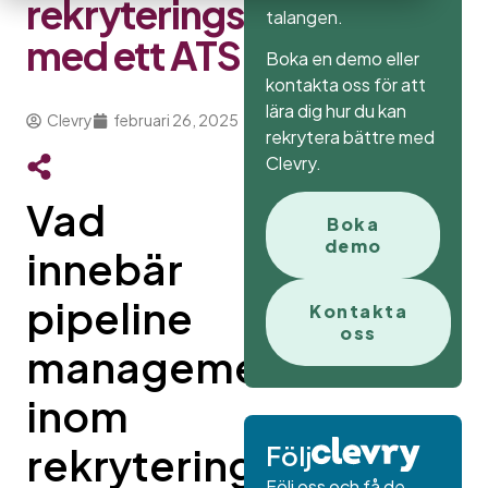
rekryteringspipelinen
talangen.
med ett ATS
Boka en demo eller
kontakta oss för att
lära dig hur du kan
Clevry
februari 26, 2025
rekrytera bättre med
Clevry.
Vad
Boka
demo
innebär
pipeline
Kontakta
oss
management
inom
rekrytering?
Följ
Följ oss och få de