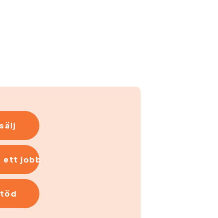
sälj
 ett jobb
stöd