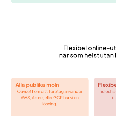
Flexibel online-u
när som helst utan 
Alla publika moln
Flexib
Oavsett om ditt företag använder
Tid och s
AWS, Azure, eller GCP har vi en
be
lösning.