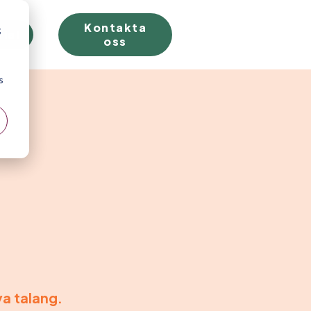
Kontakta
;
rial
oss
s
ya talang.