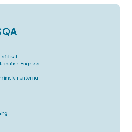
 SQA
rtifikat
tomation Engineer
ch implementering
ing