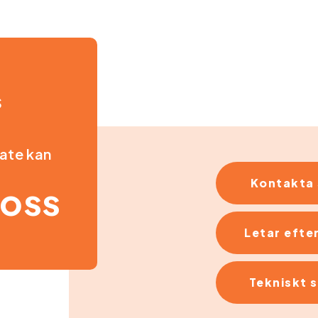
S
rate kan
Kontakta 
 oss
Letar efter
Tekniskt 