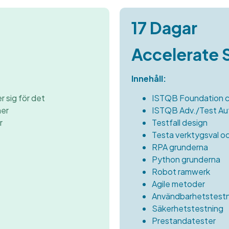
17 Dagar
Accelerate
Innehåll:
r sig för det
ISTQB Foundation ce
ner
ISTQB Adv./Test Au
r
Testfall design
Testa verktygsval o
RPA grunderna
Python grunderna
Robot ramwerk
Agile metoder
Användbarhetstestn
Säkerhetstestning
Prestandatester