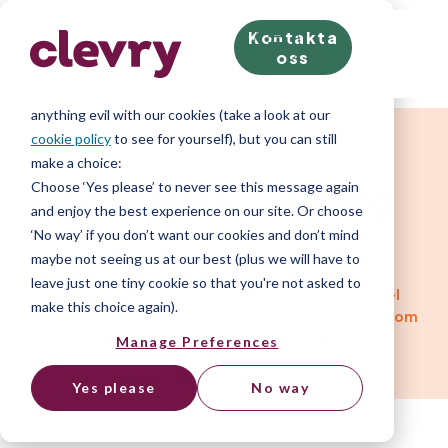
Kontakta
We know right? These cookie pop-ups can really ruin
oss
your visit, so we’ll make this quick. This website does
store cookies on your computer; we don’t do
anything evil with our cookies (take a look at our
Våra tjänster
cookie policy
to see for yourself), but you can still
make a choice:
Choose ‘Yes please’ to never see this message again
Accelerate IT Training
and enjoy the best experience on our site. Or choose
‘No way’ if you don’t want our cookies and don’t mind
maybe not seeing us at our best (plus we will have to
Vi identifierar talanger med hög potential och
leave just one tiny cookie so that you're not asked to
utvecklar deras hårda kompetenser med flexibel
make this choice again).
onlineträning. Lösningar redo att börja använda inom
Data, Cloud och kvalitetssäkring.
Manage Preferences
Home
»
Våra tjänster
»
Accelerate
Yes please
No way