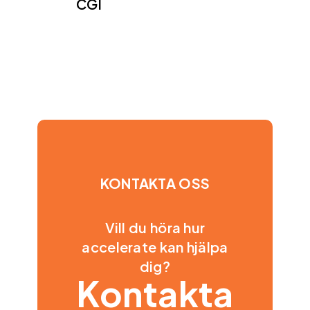
CGI
KONTAKTA OSS
Vill du höra hur
accelerate kan hjälpa
dig?
Kontakta