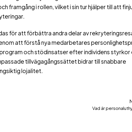
amgång i rollen, vilket i sin tur hjälper till att fin
yteringar.
s för att förbättra andra delar av rekryteringsre
nom att förstå nya medarbetares personlighetspr
program och stödinsatser efter individens styrkor
passade tillvägagångssättet bidrar till snabbare
gsiktig lojalitet.
Vad är personaluth