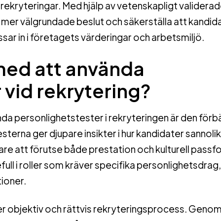
felrekryteringar. Med hjälp av vetenskapligt validera
 mer välgrundade beslut och säkerställa att kandid
sar in i företagets värderingar och arbetsmiljö.
 med att använda
 vid rekrytering?
da personlighetstester i rekryteringen är den förb
terna ger djupare insikter i hur kandidater sannoli
ttare att förutse både prestation och kulturell passf
ull i roller som kräver specifika personlighetsdrag,
tioner.
mer objektiv och rättvis rekryteringsprocess. Genom