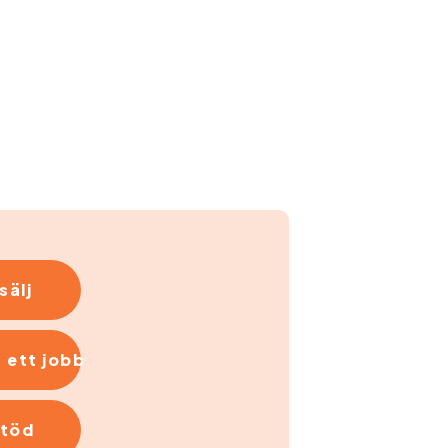
sälj
 ett jobb
stöd