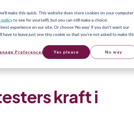
er
Hitta ett jobb
SV
 we’ll make this quick. This website does store cookies on your computer
Free t
 policy
to see for yourself), but you can still make a choice:
er
best experience on our site. Or choose ‘No way’ if you don’t want our
l have to leave just one tiny cookie so that you're not asked to make thi
anage Preferences
Yes please
No way
ft i rekrytering
esters kraft i