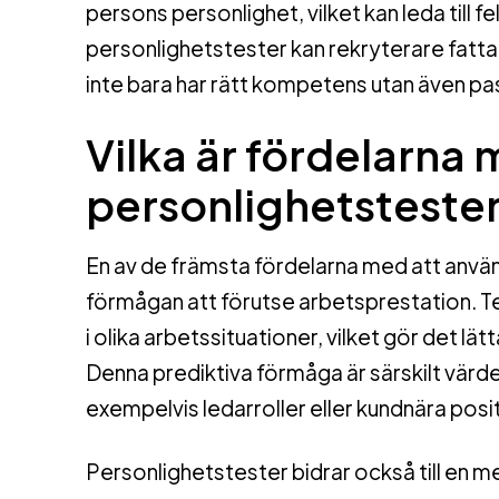
persons personlighet, vilket kan leda till 
personlighetstester kan rekryterare fatta
inte bara har rätt kompetens utan även pas
Vilka är fördelarna
personlighetstester
En av de främsta fördelarna med att använ
förmågan att förutse arbetsprestation. Tes
i olika arbetssituationer, vilket gör det lä
Denna prediktiva förmåga är särskilt värdef
exempelvis ledarroller eller kundnära posi
Personlighetstester bidrar också till en 