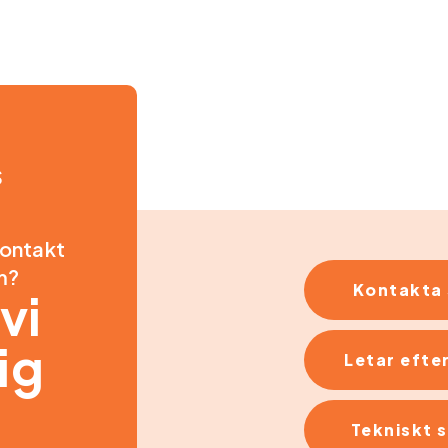
S
kontakt
m?
Kontakta 
vi
ig
Letar efter
Tekniskt 