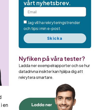
vårt nyhetsbrev.
Jag vill ha rekryteringstrender
och tips i min e-post.
Skicka
Nyfiken på våra tester?
Ladda ner exempelrapporter och se hur
datadrivna insikter kan hjälpa dig att
rekrytera smartare.
d
i en