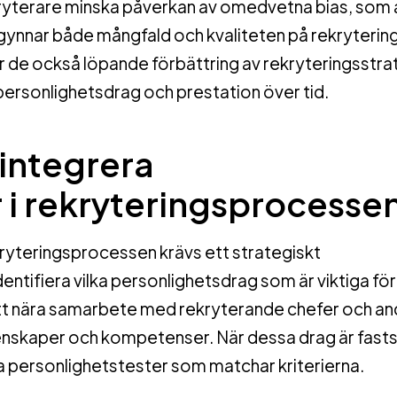
ryterare minska påverkan av omedvetna bias, som 
t gynnar både mångfald och kvaliteten på rekryterin
 de också löpande förbättring av rekryteringsstrat
ersonlighetsdrag och prestation över tid.
 integrera
 i rekryteringsprocesse
kryteringsprocessen krävs ett strategiskt
entifiera vilka personlighetsdrag som är viktiga för
r ett nära samarbete med rekryterande chefer och an
genskaper och kompetenser. När dessa drag är fasts
ga personlighetstester som matchar kriterierna.