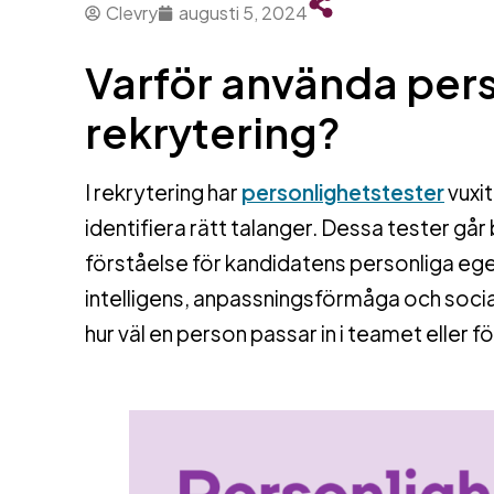
Clevry
augusti 5, 2024
Varför använda pers
rekrytering?
I rekrytering har
personlighetstester
vuxit
identifiera rätt talanger. Dessa tester gå
förståelse för kandidatens personliga e
intelligens, anpassningsförmåga och socia
hur väl en person passar in i teamet eller f