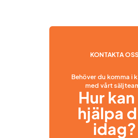
KONTAKTA OS
Behöver du komma i 
med vårt säljtea
Hur kan 
hjälpa d
idag?