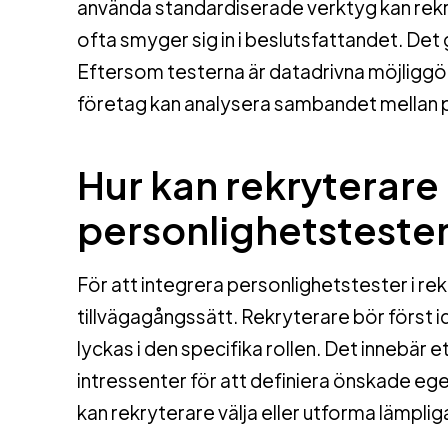
använda standardiserade verktyg kan rek
ofta smyger sig in i beslutsfattandet. De
Eftersom testerna är datadrivna möjliggör
företag kan analysera sambandet mellan p
Hur kan rekryterare
personlighetstester
För att integrera personlighetstester i re
tillvägagångssätt. Rekryterare bör först id
lyckas i den specifika rollen. Det innebä
intressenter för att definiera önskade e
kan rekryterare välja eller utforma lämpli