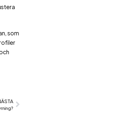
justera
san, som
ofiler
 och
NÄSTA
yrning?