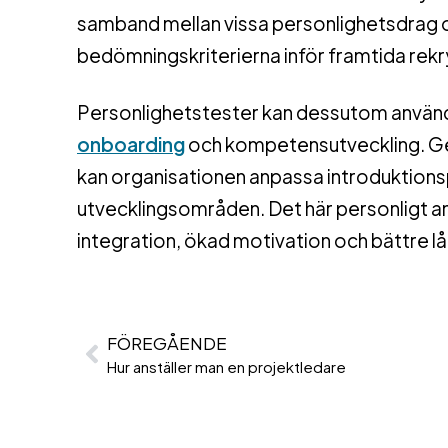
samband mellan vissa personlighetsdrag och fr
bedömningskriterierna inför framtida rekr
Personlighetstester kan dessutom använda
onboarding
och kompetensutveckling. Ge
kan organisationen anpassa introduktions
utvecklingsområden. Det här personligt an
integration, ökad motivation och bättre lån
FÖREGÅENDE
Hur anställer man en projektledare