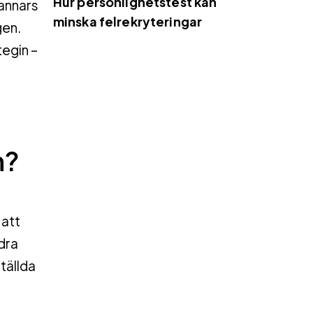
Hur personlighetstest kan
annars
minska felrekryteringar
gen.
egin –
n?
 att
dra
tällda