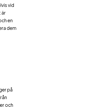
vis vid
 är
 och en
era dem
ger på
från
ter och