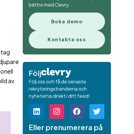
bättre med Clevry.
Boka demo
Kontakta oss
etag
 djupare
onell
Följ
ild av
Följ oss och få de senaste
rekryteringstrenderna och
nyheterna direkt i ditt feed!
Eller prenumerera på