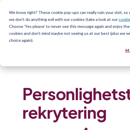
Plattform
Tjänst
We know right? These cookie pop-ups can really ruin your visit, so
we don’t do anything evil with our cookies (take a look at our
cookie
Resurs
Choose ‘Yes please’ to never see this message again and enjoy the 
cookies and don’t mind maybe not seeing us at our best (plus we wil
choice again).
M
Home
»
Blog
»
Personlighetstesters kra
Personlighetst
rekrytering