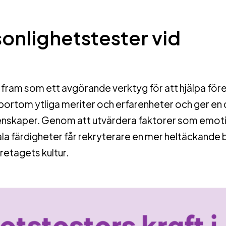
onlighetstester vid
 fram som ett avgörande verktyg för att hjälpa för
r bortom ytliga meriter och erfarenheter och ger en
genskaper. Genom att utvärdera faktorer som emoti
la färdigheter får rekryterare en mer heltäckande b
öretagets kultur.