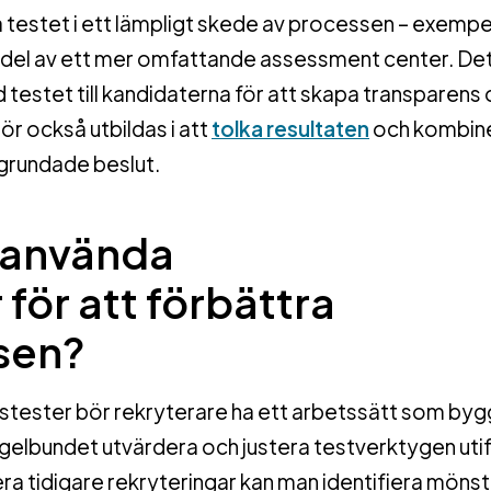
testet i ett lämpligt skede av processen – exempel
n del av ett mer omfattande assessment center. Det
 testet till kandidaterna för att skapa transparens
r också utbildas i att
tolka resultaten
och kombin
lgrundade beslut.
e använda
för att förbättra
sen?
etstester bör rekryterare ha ett arbetssätt som byg
regelbundet utvärdera och justera testverktygen uti
a tidigare rekryteringar kan man identifiera möns