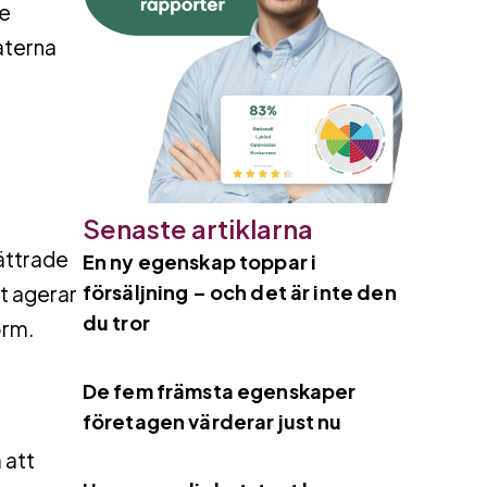
de
aterna
Senaste artiklarna
ättrade
En ny egenskap toppar i
försäljning – och det är inte den
kt agerar
du tror
orm.
De fem främsta egenskaper
företagen värderar just nu
 att