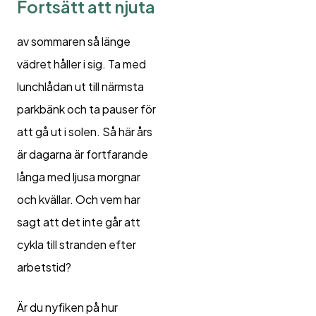
Fortsätt att njuta
av sommaren så länge
vädret håller i sig. Ta med
lunchlådan ut till närmsta
parkbänk och ta pauser för
att gå ut i solen. Så här års
är dagarna är fortfarande
långa med ljusa morgnar
och kvällar. Och vem har
sagt att det inte går att
cykla till stranden efter
arbetstid?
Är du nyfiken på hur