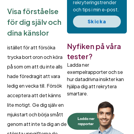
rekryteringstrender
och tips i min e-post.
Visa förståelse
för dig själv och
Skicka
dina känslor
Nyfiken på våra
istället för att försöka
tester?
trycka bort oron och köra
Ladda ner
på som om att du inte alls
exempelrapporter och se
hade föredragit att vara
hur datadrivna insikter kan
ledig en vecka till. Försök
hjälpa dig att rekrytera
smartare.
acceptera att det känns
lite motigt. Ge dig själv en
mjukstart och börja smått
genom att inte ta dig an de
största uppgifterna de