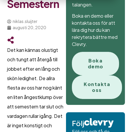
Semestern
talangen.
Boka en demo eller
niklas.sluijter
kontakta oss för att
augusti 20, 2020
lära dig hur du kan
rekrytera bättre med
Clevry.
Det kan kännas olustigt
och tungt att återgå till
Boka
demo
jobbet efter en lång och
skön ledighet. De allra
Kontakta
flesta av oss har nog känt
oss
en liten ångestklump över
att semestern tar slut och
vardagen rullar igång. Det
Följ
är inget konstigt och
Följ oss och få de