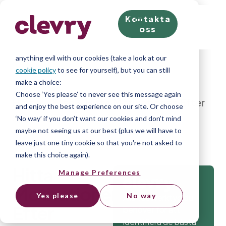
Kontakta
We know right? These cookie pop-ups can really ruin
oss
your visit, so we’ll make this quick. This website does
store cookies on your computer; we don’t do
anything evil with our cookies (take a look at our
cookie policy
to see for yourself), but you can still
make a choice:
Choose ‘Yes please’ to never see this message again
Home
»
Blog
»
Hitta Motivationen Efter
and enjoy the best experience on our site. Or choose
Semestern
‘No way’ if you don’t want our cookies and don’t mind
maybe not seeing us at our best (plus we will have to
leave just one tiny cookie so that you're not asked to
make this choice again).
Hitta
Manage Preferences
Motivationen
Yes please
No way
Alla testverktyg du
Efter
behöver för att
identifiera de bästa