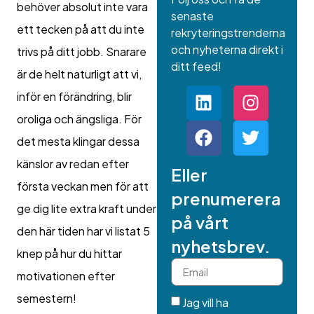
behöver absolut inte vara
senaste
ett tecken på att du inte
rekryteringstrenderna
och nyheterna direkt i
trivs på ditt jobb. Snarare
ditt feed!
är de helt naturligt att vi,
inför en förändring, blir
oroliga och ängsliga. För
det mesta klingar dessa
känslor av redan efter
Eller
första veckan men för att
prenumerera
ge dig lite extra kraft under
på vårt
den här tiden har vi listat 5
nyhetsbrev.
knep på hur du hittar
motivationen efter
semestern!
Jag vill ha