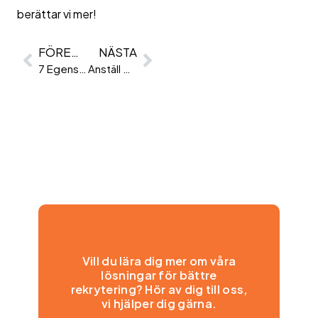
berättar vi mer!
FÖREGÅENDE
NÄSTA
7 Egenskaper En Medarbetare Bör Ha
Anställ personligheter, utforma färdigheter
Vill du lära dig mer om våra
lösningar för bättre
rekrytering? Hör av dig till oss,
vi hjälper dig gärna.