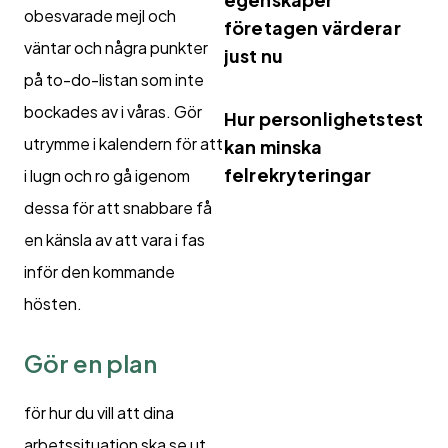
obesvarade mejl och
företagen värderar
väntar och några punkter
just nu
på to-do-listan som inte
bockades av i våras. Gör
Hur personlighetstest
utrymme i kalendern för att
kan minska
felrekryteringar
i lugn och ro gå igenom
dessa för att snabbare få
en känsla av att vara i fas
inför den kommande
hösten.
Gör en plan
för hur du vill att dina
arbetssituation ska se ut