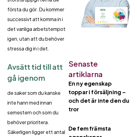
första du gör. Du kommer
successivt att komma in i
det vanliga arbetstempot
igen, utan att du behöver
stressa dig in i det.
Senaste
Avsätt tid till att
artiklarna
gå igenom
En ny egenskap
toppar i försäljning –
de saker som du kanske
och det är inte den du
inte hann med innan
tror
semestern och som du
behöver prioritera.
De fem främsta
Säkerligen ligger ett antal
egenskaper