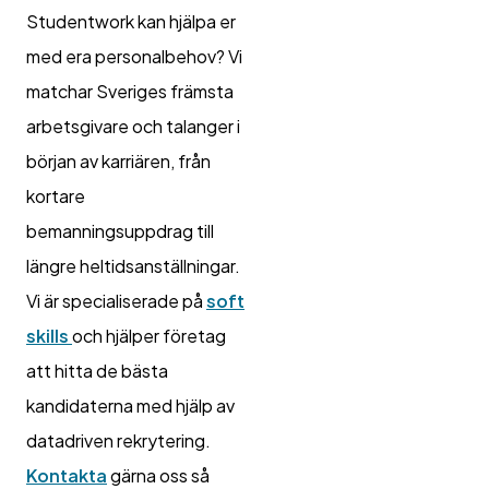
Studentwork kan hjälpa er
med era personalbehov? Vi
matchar Sveriges främsta
arbetsgivare och talanger i
början av karriären, från
kortare
bemanningsuppdrag till
längre heltidsanställningar.
Vi är specialiserade på
soft
skills
och hjälper företag
att hitta de bästa
kandidaterna med hjälp av
datadriven rekrytering.
Kontakta
gärna oss så